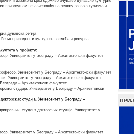
горочни и изражени кроз одрживо очување дунавске културне
са привредном независношћу на основу развоја туризма и
рна дунавска регија
ћења природног и културног наслеђа и ресурса
ултета у пројекту:
есор, Универзитет у Београду – Архитектонски факултет
професор, Универзитет у Београду – Архитектонски факултет
ник, Универзитет у Београду – Архитектонски факултет
 Београду – Архитектонски факултет
торских студија, Универзитет у Београду – Архитектонски
 докторских студија, Универзитет у Београду –
ПРИЈ
приправник, студент докторских студија, Универзитет у
есор, Универзитет у Београду – Архитектонски факултет