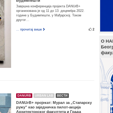
Будимпешти
Завршна конференција пројекта DANUrB+
организована је од 11 до 13. децембра 2022.
године у Будимпешти, у Мађарској. Током
другог…
... прочитај више
2
О НА
Беог
факу
DANURB
URBAN LAB
ВЕСТИ
DANUrB+ пројекат: Мурал за „Стапарску
ружу“ као заједничка пилот-акција
Архитектонског факултета и Града