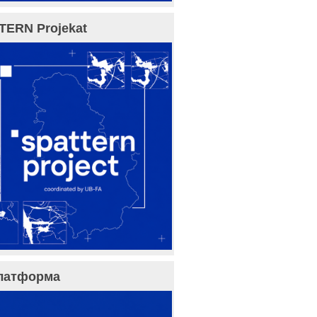
TERN Projekat
латформа