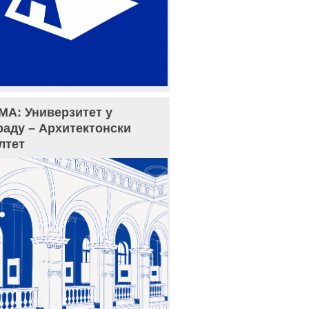
МА: Универзитет у
раду – Архитектонски
лтет