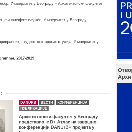
есор, Универзитет у Београду – Архитектонски факултет
ац финансијске службе, Универзитет у Београду –
приправник, студент докторских студија, Универзитет у
gramme, 2017-2019
Отво
Архи
:
DANURB
ВЕСТИ
КОНФЕРЕНЦИЈА
ПУБЛИКАЦИЈЕ
Архитектонски факултет у Београду
представио је D+ Атлас на завршној
конференцији DANUrB+ пројекта у