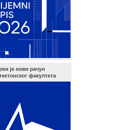
рен је нови рачун
тектонског факултета