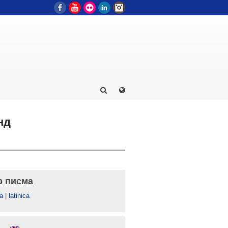
Facebook
YouTube
Flickr
LinkedIn
Instagram
нд
р писма
а
|
latinica