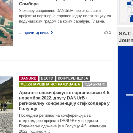
Сомбора
У оквиру завршнице DANUrB+ пројекта сваки
пројектни партнер је спровео једну пилот-акцију са
подунавским градом са којим сарађује. Главна…
... прочитај више
1
SAJ: 
Journ
DANURB
ВЕСТИ
КОНФЕРЕНЦИЈА
МЕЂУНАРОДНА ИСТРАЖИВАЊА
ОДАБРАНО
Архитектонски факултет организовао 4-5.
новембра 2022. другу DANUrB+
регионалну конференцију стејкхолдера у
Голупцу
Последња регионална конференција за
стејкхолдере пројекта DANUrB+ у средњем
Подунављу одржана је у Голупцу 4-5. новембра
2022. године, у…