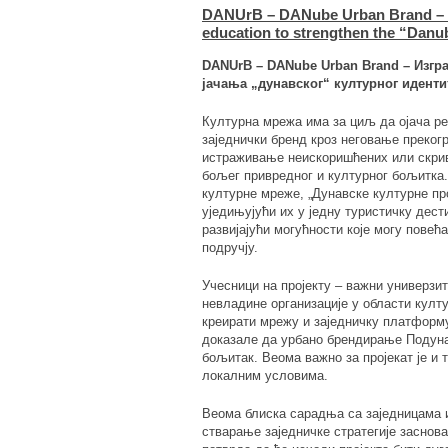
DANUrB – DANube Urban Brand – a 
education to strengthen the “Danube
DANUrB – DANube Urban Brand – Изгр
јачања „дунавског“ културног иденти
Културна мрежа има за циљ да ојача р
заједнички бренд кроз неговање преког
истраживање неискоришћених или скрив
бољег привредног и културног бољитка.
културне мреже, „Дунавске културне про
уједињујући их у једну туристичку дест
развијајући могућности које могу повећ
подручју.
Учесници на пројекту – важни универзи
невладине организације у области култу
креирати мрежу и заједничку платформу 
доказале да урбано брендирање Подун
бољитак. Веома важно за пројекат је и
локалним условима.
Веома блиска сарадња са заједницама 
стварање заједничке стратегије заснов