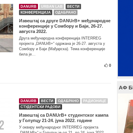
DANURB
URBAN LAB
ВЕСТИ
КОНФЕРЕНЦИЈА
ОДАБРАНО
Извештај са друге DANUrB+ међународне
конференције у Сомбору и Баји, 26-27.
августа 2022.
Друга међународна конференција INTERREG
пројекта „DANUrB+“ одржана је 26-27. августа у
Сомбору и Баји (Мађарска). Тема конференције
била је…
0
АФ 
DANURB
ВЕСТИ
ОДАБРАНО
РАДИОНИЦЕ
СТУДЕНТСКИ РАДОВИ
Извештај са DANUrB+ студентског кампа
у Голупцу 21-24. јуна 2022. године
У оквиру међународног INTERREG пројекта
„DANUrB+“ у Голупцу је од 21. до 24. јуна 2022.