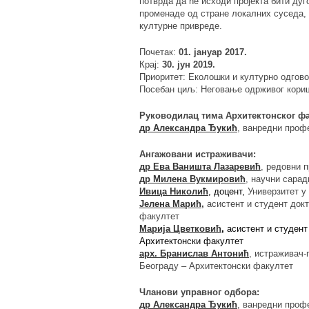
потврда да ће исходи пројекта бити ду
променаде од стране локалних суседа, 
културне привреде.
Почетак:
01. јануар 2017.
Крај:
30. јун 2019.
Приоритет: Еколошки и културно одгово
Посебан циљ: Неговање одрживог кориш
Руководилац тима Архитектонског фак
др Александра Ђукић
, ванредни проф
Ангажовани истраживачи:
др Ева Ваништа Лазаревић
, редовни 
др Милена Вукмировић
, научни сарад
Ивица Николић
, доцент,
Универзитет у
Јелена Марић
,
асистент и студент док
факултет
Марија Цветковић
,
асистент и студент
Архитектонски факултет
арх. Бранислав Антонић
, истраживач-
Београду – Архитектонски факултет
Чланови управног одбора:
др Александра Ђукић
, ванредни проф