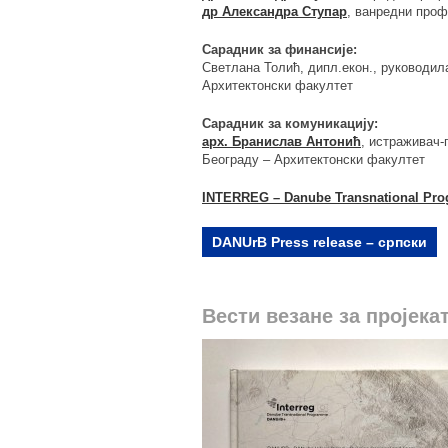
др Александра Ступар
, ванредни проф
Сарадник за финансије:
Светлана Толић, дипл.екон., руководил
Архитектонски факултет
Сарадник за комуникацију:
арх. Бранислав Антонић
, истраживач-
Београду – Архитектонски факултет
INTERREG – Danube Transnational Pro
DANUrB Press release –
српски
Вести везане за пројекат