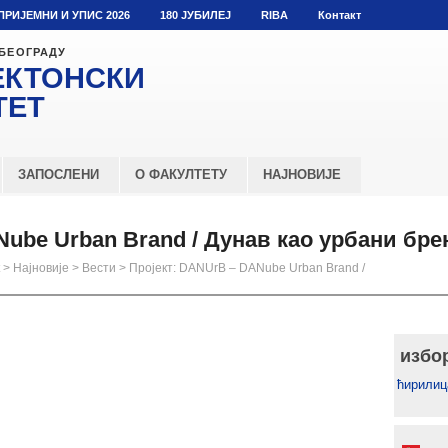
ПРИЈЕМНИ И УПИС 2026
180 ЈУБИЛЕЈ
RIBA
Контакт
 БЕОГРАДУ
ЕКТОНСКИ
ТЕТ
ЗАПОСЛЕНИ
О ФАКУЛТЕТУ
НАЈНОВИЈЕ
Nube Urban Brand / Дунав као урбани бре
>
Најновије
>
Вести
>
Пројект: DANUrB – DANube Urban Brand /
избо
ћирилиц