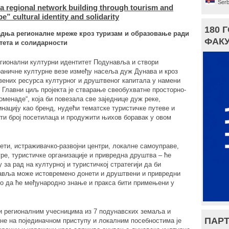
Serb
regional network building through tourism and
” cultural identity and solidarity
180 
адња регионалне мреже кроз туризам и образовање ради
ФАКУ
тета и солидарности
егионални културни идентитет Подунавља и створи
раничне културне везе између насеља дуж Дунава и кроз
ених ресурса културног и друштвеног капитала у намени
 Главни циљ пројекта је стварање свеобухватне просторно-
менаде“, која би повезала све заједнице дуж реке,
инацију као бренд, нудећи тематске туристичке путеве и
ати број посетилаца и продужити њихов боравак у овом
тети, истраживачко-развојни центри, локалне самоуправе,
ре, туристичке организације и привредна друштва – ће
за рад на културној и туристичкој стратегији да би
авља може истовремено донети и друштвени и привредни
 то да ће међународно знање и пракса бити примењени у
и регионалним учесницима из 7 подунавских земаља и
ПАРТ
ане на појединачном приступу и локалним посебностима је