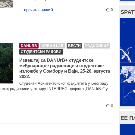
... прочитај више
0
SPAT
DANURB
URBAN LAB
ВЕСТИ
РАДИОНИЦЕ
СТУДЕНТСКИ РАДОВИ
Извештај са DANUrB+ студентске
међународне радионице и студентске
изложбе у Сомбору и Баји, 25-26. августа
2022.
Студенти Архитектонског факултета у Београду
тској радионици у оквиру INTERREG пројекта „DANUrB+“ у
3
ЕЕ П