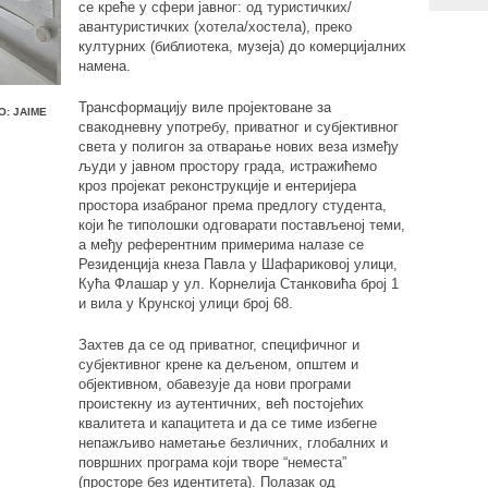
се креће у сфери јавног: од туристичких/
авантуристичких (хотела/хостела), преко
културних (библиотека, музеја) до комерцијалних
намена.
Трансформацију виле пројектоване за
: JAIME
свакодневну употребу, приватног и субјективног
света у полигон за отварање нових веза између
људи у јавном простору града, истражићемо
кроз пројекат реконструкције и ентеријера
простора изабраног према предлогу студента,
који ће типолошки одговарати постављеној теми,
а међу референтним примерима налазе се
Резиденција кнеза Павла у Шафариковој улици,
Кућа Флашар у ул. Корнелија Станковића број 1
и вила у Крунској улици број 68.
Захтев да се од приватног, специфичног и
субјективног крене ка дељеном, општем и
објективном, обавезује да нови програми
проистекну из аутентичних, већ постојећих
квалитета и капацитета и да се тиме избегне
непажљиво наметање безличних, глобалних и
површних програма који творе “неместа”
(просторе без идентитета). Полазак од