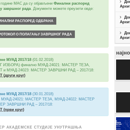
До
е године МАС да су објављени
Финални распоред
Архит
у завршног рада
. Документe можете преузети овде:
До
: ФИНАЛНИ РАСПОРЕД ОДБРАНА
Архит
До
: ПРОТОКОЛ О ПОЛАГАЊУ ЗАВРШНОГ РАДА
Архит
најно
ине МУАД 2017/18
(01.02.2018)
УГ ИЗБОРА) финално МУАД-24021: МАСТЕР ТЕЗА,
 и МУАД-24023: МАСТЕР ЗАВРШНИ РАД – 2017/18:
 (други круг)
ине МУАД 2017/18
(30.01.2018)
те МУАД-24021: МАСТЕР ТЕЗА, МУАД-24022: МАСТЕР
ЕР ЗАВРШНИ РАД – 2017/18:
 (први круг)
ЕР АКАДЕМСКЕ СТУДИЈЕ УНУТРАШЊА