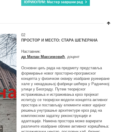
КУРИКУЛУМ: Мастер завршни рад
02
ПРОСТОР И МЕСТО: СТАРА ШЕЋЕРАНА
Наставник:
др Милан Максимовић
, доцент
Основни циљ рада на предмету представља
формирање новог просторно-програмског
концепта у физичком оквиру изабране руиниране
хале у некадашњој фабрици шећера у Радничкој
улици у Београду. Путем теоријског
истраживања и истраживања кроз пројекат
испитују се теоријски модели концепта активног
простора и постављају елементи новог идејног
решења унутрашње архитектуре кроз рад на
комплексном задатку реконструкције и
адаптације. Намена простора може варирати
различите изабране облике активног коришћења:
истраживачки центар, пословни хаб, бизнис