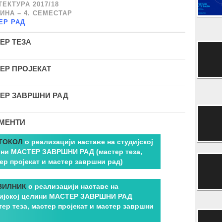
ЕКТУРА 2017/18
ДИНА – 4. СЕМЕСТАР
ЕР РАД
ЕР ТЕЗА
ЕР ПРОЈЕКАТ
ЕР ЗАВРШНИ РАД
МЕНТИ
ТОКОЛ
о реализацији наставе на студијској
ни МАСТЕР ЗАВРШНИ РАД (мастер теза,
ер пројекат и мастер завршни рад)
ВИЛНИК
о реализацији наставе на
ијској целини МАСТЕР ЗАВРШНИ РАД
тер теза, мастер пројекат и мастер завршни