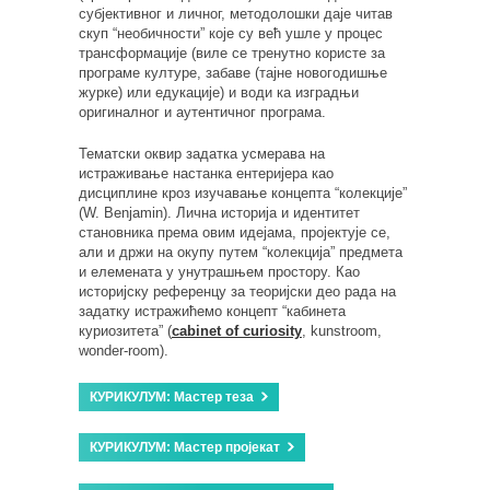
субјективног и личног, методолошки даје читав
скуп “необичности” које су већ ушле у процес
трансформације (виле се тренутно користе за
програме културе, забаве (тајне новогодишње
журке) или едукације) и води ка изградњи
оригиналног и аутентичног програма.
Тематски оквир задатка усмерава на
истраживање настанка ентеријера као
дисциплине кроз изучавање концепта “колекције”
(W. Benjamin). Лична историја и идентитет
становника према овим идејама, пројектује се,
али и држи на окупу путем “колекција” предмета
и елемената у унутрашњем простору. Као
историјску референцу за теоријски део рада на
задатку истражићемо концепт “кабинета
куриозитета” (
cabinet of curiosity
, kunstroom,
wonder-room).
КУРИКУЛУМ: Мастер теза
КУРИКУЛУМ: Мастер пројекат