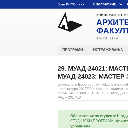
брзи ИНФО линк
E ПЛАТФОРМЕ:
УНИВЕРЗИТЕТ У
АРХИТ
ФАКУЛ
ПРОГРАМИ
ИСТРАЖИВАЊА
29. МУАД-24021: МАСТ
МУАД-24023: МАСТЕР 
Univerzitet u Beogradu - Arhitektonski fakultet
архитектура 2017/18
>
Мастер академске с
МУАД-24021: МАСТЕР ТЕЗА, 30. МУАД-24
РАД – 2017/18
Обавештење за студенте II год
СТУДИЈСКИ ПРОГРАМИ:
Архите
урбанизам