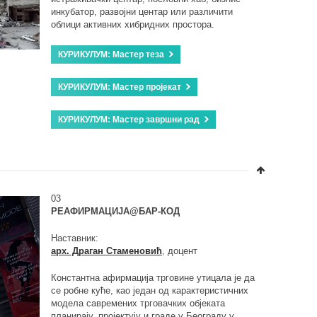
инкубатор, развојни центар или различити
облици активних хибридних простора.
КУРИКУЛУМ: Мастер теза
КУРИКУЛУМ: Мастер пројекат
КУРИКУЛУМ: Мастер завршни рад
03
РЕАФИРМАЦИЈА@БАР-КОД
Наставник:
арх. Драган Стаменовић
, доцент
Константна афирмација трговине утицала је да
се робне куће, као један од карактеристичних
модела савремених трговачких објеката
планирају, пројектују и граде у Београду у