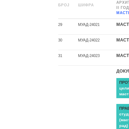
АРХИТ
БРОЈ
ШИФРА
______
II ГО
МАСТ
МАСТ
29
МУАД-24021
МАСТ
30
МУАД-24022
МАСТ
31
МУАД-24023
ДОКУ
ПРО
цели
маст
ПРА
студ
(мас
рад)