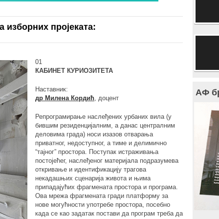
а изборних пројеката:
01
КАБИНЕТ КУРИОЗИТЕТА
Наставник:
АФ б
др Милена Кордић
, доцент
Репрограмирање наслеђених урбаних вила (у
бившим резиденцијалним, а данас централним
деловима града) носи изазов отварања
приватног, недоступног, а тиме и делимично
“тајног” простора. Поступак истраживања
постојећег, наслеђеног материјала подразумева
откривање и идентификацију трагова
некадашњих сценарија живота и њима
припадајућих фрагмената простора и програма.
Ова мрежа фрагмената гради платформу за
нове могућности употребе простора, посебно
када се као задатак постави да програм треба да