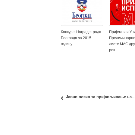
Конкурс: Награде града
Пријемни и Упи
Београда за 2015.
Прелиминарне
годину
листе МАС дру
рок
Јавни позив за пријављивање наставника за обуку посвећену извођењу наставе на е