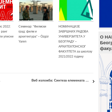
с 2022:
Семинар: ”Филмски
НОМИНАЦИЈЕ
 ранг
град: филм и
ЗАВРШНИХ РАДОВА
О НА
ги уписни
архитектура” – Özgür
УНИВЕРЗИТЕТА У
Yaren
БЕОГРАДУ –
Беог
АРХИТЕКТОНСКОГ
факу
ФАКУЛТЕТА за школску
2021/2022 годину
нглеском језику
Веб изложба: Синтеза елемената и склопова – Пројекат зидане зграде 2020/21