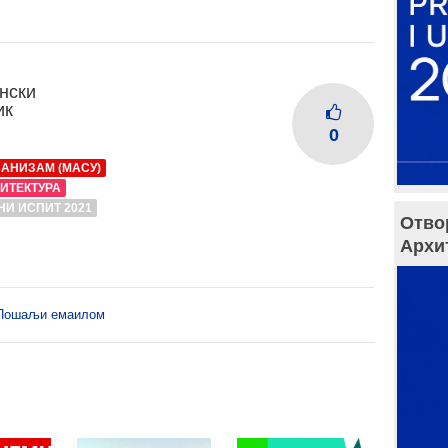
нски
ик
0
БАНИЗАМ (МАСУ)
ИТЕКТУРА
И ИСПИТ 2021
Отво
Архи
Пошаљи емаилом