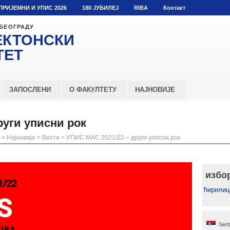
ПРИЈЕМНИ И УПИС 2026
180 ЈУБИЛЕЈ
RIBA
Контакт
 БЕОГРАДУ
ЕКТОНСКИ
ТЕТ
ЗАПОСЛЕНИ
О ФАКУЛТЕТУ
НАЈНОВИЈЕ
руги уписни рок
>
Најновије
>
Вести
>
УПИС МАС 2021/22 – други уписни рок
избо
ћирилиц
Serb