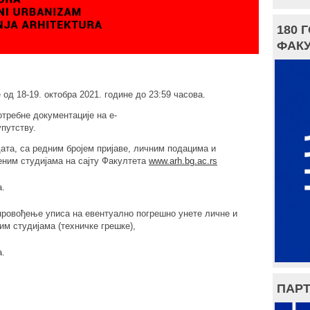
180 
ФАКУ
 од 18-1
9
. октобра 2021. године до
23:59
часова.
ребне документације на е-
упутству.
та, са редним бројем пријаве, личним подацима и
еним студијама на сајту Факултета
www.arh.bg.ac.rs
а.
ровођење уписа на евентуално погрешно унете личне и
им студијама (техничке грешке),
а.
ПАРТ