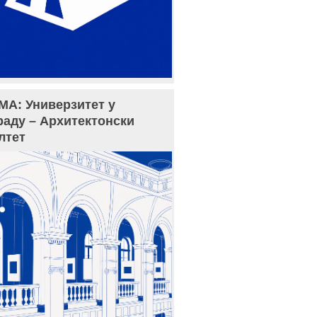
МА: Универзитет у
раду – Архитектонски
лтет