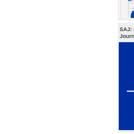
SAJ: 
Journ