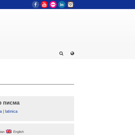
Facebook
YouTube
Flickr
LinkedIn
Instagram
р писма
а
|
latinica
ian
English