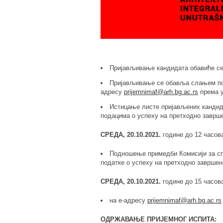
Пријављивање кандидата обавиће се
Пријављивање се обавља слањем пот
адресу
prijemnimaf
@
arh
.
bg
.
ac
.
rs
п
рема
Истицање листе пријављених кандида
подацима о успеху на претходно заврш
СРЕДА, 20.10.2021
.
године до 12 часов
Подношење примедби Комисији за сп
податке о успеху на претходно завршен
СРЕДА, 20.10.2021
.
године до 15 часов
на е-адресу
prijemnimaf
@
arh
.
bg
.
ac
.
rs
ОДРЖАВАЊЕ ПРИЈЕМНОГ ИСПИТА: