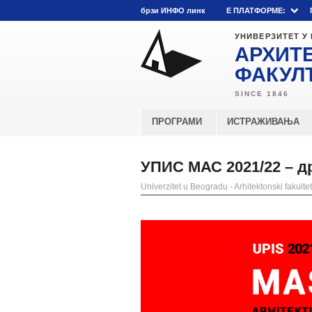
брзи ИНФО линк
E ПЛАТФОРМЕ:
УНИВЕРЗИТЕТ У
АРХИТ
ФАКУЛ
ПРОГРАМИ
ИСТРАЖИВАЊА
УПИС МАС 2021/22 – д
Univerzitet u Beogradu - Arhitektonski fakultet