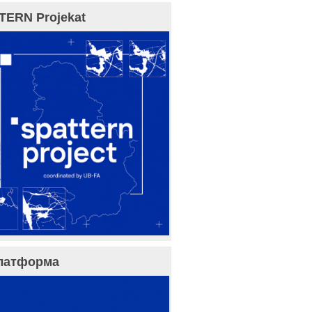
TERN Projekat
латформа