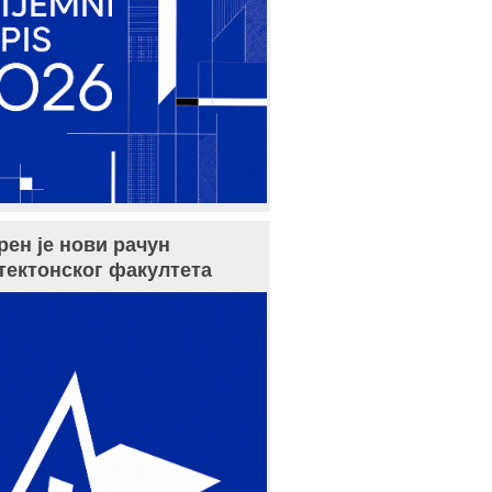
рен је нови рачун
тектонског факултета