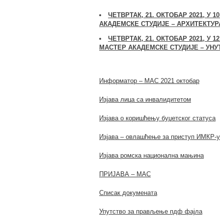
ЧЕТВРТАК, 21. ОКТОБАР 2021, У
АКАДЕМСКЕ СТУДИЈЕ – АРХИТЕКТУРА 
ЧЕТВРТАК, 21. ОКТОБАР 2021, У
МАСТЕР АКАДЕМСКЕ СТУДИЈЕ – УНУТР
Информатор – МАС 2021 октобар
Изјава лица са инвалидитетом
Изјава о коришћењу буџетског статуса
Изјава – овлашћење за приступ ИМКР-у
Изјава ромска национална мањина
ПРИЈАВА – МАС
Списак докумената
Упутство за прављење пдф фајла