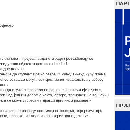
ПАРТ
рофесор
 склопова – пројекат зидане зграде провежбавају се
ивидуални објекат спратности По+П+1.
оз две целине.
ено је да студент идејно разреши мању викенд кућу према
ма се оставља могућност креативног изражавања у избору
екта.
тако да студент провежбава решење конструкције објекта,
ров над једним делом објекта, еркере, тремове и на тај начин
има се може сусрести у пракси приликом разраде и
ПРИЈ
т започиње разраду свог идејног решења, која резултира
нове, пресеке, изгледе и карактеристичне детаље.