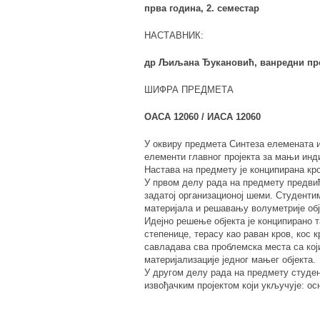
прва година, 2. семестар
НАСТАВНИК:
др Љиљана Ђукановић, ванредни п
ШИФРА ПРЕДМЕТА
ОАСА 12060 / ИАСА 12060
У оквиру предмета Синтеза елемената и
елементи главног пројекта за мањи инд
Настава на предмету је конципирана кр
У првом делу рада на предмету предвиђ
задатој организационој шеми. Студенти
материјала и решавању волуметрије обј
Идејно решење објекта је конципирано 
степенице, терасу као раван кров, кос к
савладава сва проблемска места са кој
материјализације једног мањег објекта.
У другом делу рада на предмету студен
извођачким пројектом који укључује: ос