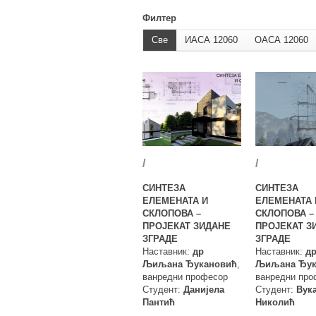
Филтер
Све
ИАСА 12060
ОАСА 12060
/
/
СИНТЕЗА
СИНТЕЗА
ЕЛЕМЕНАТА И
ЕЛЕМЕНАТА 
СКЛОПОВА –
СКЛОПОВА –
ПРОЈЕКАТ ЗИДАНЕ
ПРОЈЕКАТ З
ЗГРАДЕ
ЗГРАДЕ
Наставник:
др
Наставник:
д
Љиљана Ђукановић
,
Љиљана Ђук
ванредни професор
ванредни про
Студент:
Данијела
Студент:
Вук
Пантић
Николић