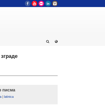
Facebook
YouTube
Flickr
LinkedIn
Instagram
 зграде
р писма
а
|
latinica