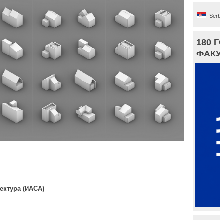
Serb
180 
ФАКУ
ектура (ИАСА)