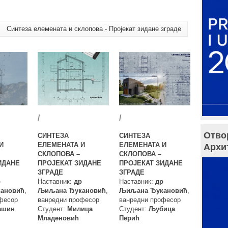
Синтеза елемената и склопова - Пројекат зидане зграде
/
/
Отво
СИНТЕЗА
СИНТЕЗА
И
ЕЛЕМЕНАТА И
ЕЛЕМЕНАТА И
Архи
СКЛОПОВА –
СКЛОПОВА –
ИДАНЕ
ПРОЈЕКАТ ЗИДАНЕ
ПРОЈЕКАТ ЗИДАНЕ
ЗГРАДЕ
ЗГРАДЕ
р
Наставник:
др
Наставник:
др
ановић
,
Љиљана Ђукановић
,
Љиљана Ђукановић
,
фесор
ванредни професор
ванредни професор
ашин
Студент:
Милица
Студент:
Љубица
Младеновић
Перић