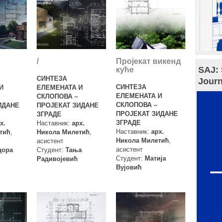
/
Пројекат викенд
SAJ: 
куће
СИНТЕЗА
Journ
СИНТЕЗА
И
ЕЛЕМЕНАТА И
ЕЛЕМЕНАТА И
СКЛОПОВА –
СКЛОПОВА –
ИДАНЕ
ПРОЈЕКАТ ЗИДАНЕ
ПРОЈЕКАТ ЗИДАНЕ
ЗГРАДЕ
ЗГРАДЕ
х.
Наставник:
арх.
Наставник:
арх.
тић
,
Никола Милетић
,
Никола Милетић
,
асистент
асистент
дора
Студент:
Taња
Студент:
Матија
Радивојевић
Вујовић