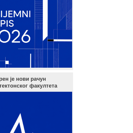
рен је нови рачун
тектонског факултета