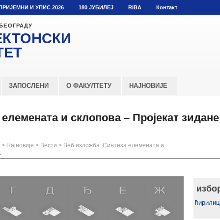
ПРИЈЕМНИ И УПИС 2026
180 ЈУБИЛЕЈ
RIBA
Контакт
 БЕОГРАДУ
ЕКТОНСКИ
ТЕТ
ЗАПОСЛЕНИ
О ФАКУЛТЕТУ
НАЈНОВИЈЕ
елемената и склопова – Пројекат зидане
>
Најновије
>
Вести
>
Веб изложба: Синтеза елемената и
1
избо
ћирилиц