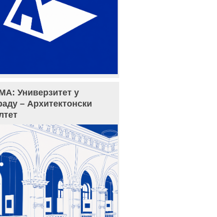
МА: Универзитет у
раду – Архитектонски
лтет