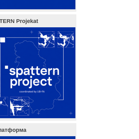
TERN Projekat
латформа