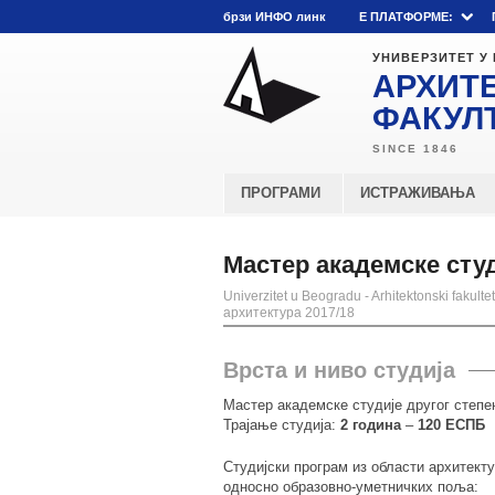
брзи ИНФО линк
E ПЛАТФОРМЕ:
УНИВЕРЗИТЕТ У
АРХИТ
ФАКУЛ
ПРОГРАМИ
ИСТРАЖИВАЊА
Мастер академске сту
Univerzitet u Beogradu - Arhitektonski fakultet
архитектура 2017/18
Врста и ниво студија
Мастер академске студије другог степе
Трајање студија:
2 година
–
120 ЕСПБ
Студијски програм из области архитекту
односно образовно-уметничких поља: