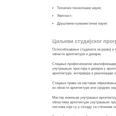
Техничко-технолошке науке;
Уметност;
Друштвено-хуманистичке науке.
Циљеви студијског прог
Оспособљавање студената за развој и п
области архитектуре и дизајна.
Стицање професионалне квалификације 
унутрашњих простора и дизајна у архит
архитектуре, ентеријера и реализације о
Стицање права на наставак образовања
из области архитектуре или сродних на
Мастер инжењер унутрашње архитектуре
областима архитектуре унутрашњих про
послова који су у складу са стеченим 