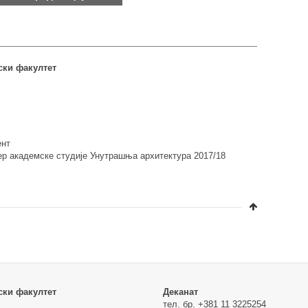
ски факултет
ент
ер академске студије Унутрашња архитектура 2017/18
ски факултет
Деканат
тел. бр. +381 11 3225254