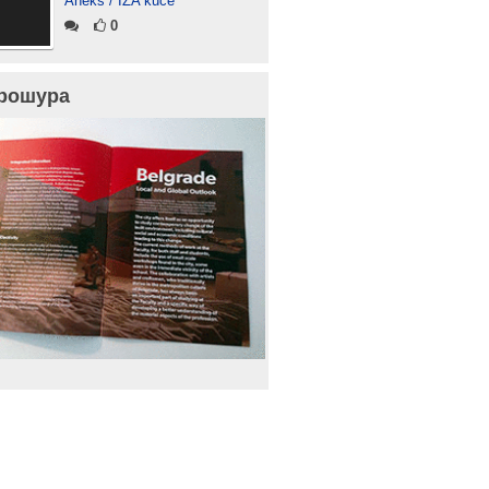
Aneks / IZA kuće“
0
рошура