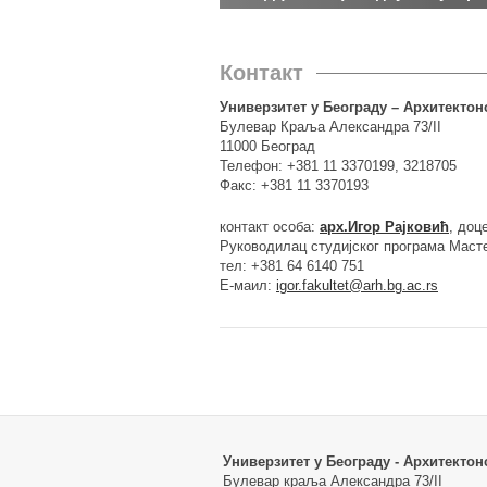
Контакт
Универзитет у Београду – Архитектон
Булевар Краља Александра 73/II
11000 Београд
Телефон: +381 11 3370199, 3218705
Факс: +381 11 3370193
контакт особа:
арх.Игор Рајковић
, доц
Руководилац студијског програма Маст
тел: +381 64 6140 751
Е-маил:
igor.fakultet@arh.bg.ac.rs
Универзитет у Београду - Архитектон
Булевар краља Александра 73/II