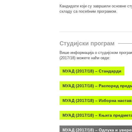
Кандидати који су завршили основне ст
складу са посебним програмом.
Студијски програм
Више информација о студијском програ
(2017/18) можете наћи овде:
МУАД (2017/18) – Стандарди
МУАД (2017/18) – Распоред пред
МУАД (2017/18) – Изборна настав
МУАД (2017/18) – Књига предмет
МУАД (2017/18) – Одлука и увер