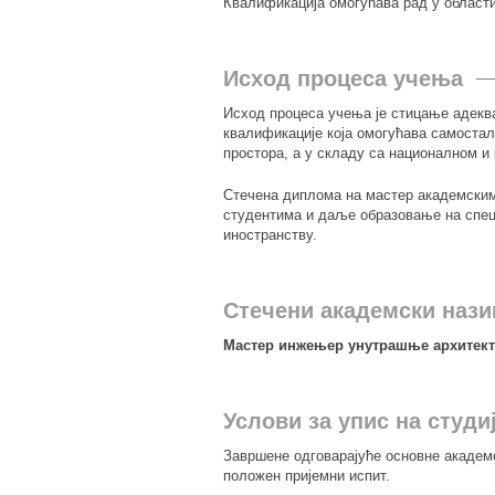
Квалификација омогућава рад у област
Исход процеса учења
Исход процеса учења је стицање адекв
квалификације која омогућава самоста
простора, а у складу са националном и
Стечена диплома на мастер академски
студентима и даље образовање на спец
иностранству.
Стечени академски нази
Мастер инжењер унутрашње архитект
Услови за упис на студи
Завршене одговарајуће основне академс
положен пријемни испит.