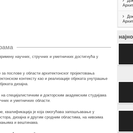
Док
Архит
Док
Архит
најно
рама
римену научних, стручних и уметничких достигнућа у
за послове у области архитектонског пројектовања
ектонском контексту као и реализације објеката унутрашње
бјеката дизајна.
 на специјалистичким и докторским академским студијама
учних и уметничких области.
, квалификација је која омогућава запошљавање у
стора, дизајна и другим сродним областима, на нивоима
знањима и вештинама.