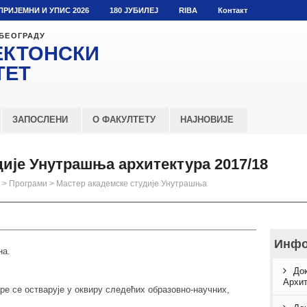
ПРИЈЕМНИ И УПИС 2026
180 ЈУБИЛЕЈ
RIBA
Контакт
 БЕОГРАДУ
ЕКТОНСКИ
ТЕТ
ЗАПОСЛЕНИ
О ФАКУЛТЕТУ
НАЈНОВИЈЕ
дије Унутрашња архитектура 2017/18
>
Програми
>
Мастер академске студије Унутрашња
Инфо
на.
Док
Архит
ре се остварује у оквиру следећих образовно-научних,