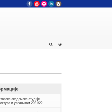
Facebook
YouTube
Flickr
LinkedIn
Instagram
рмације
торске академске студије –
ектура и урбанизам 2021/22