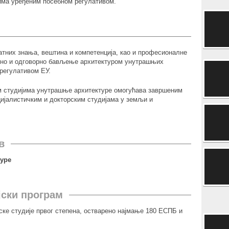
има уређеним посебном регулативом.
атних знања, вештина и компетенција, као и професионалне
лно и одговорно бављење архитектуром унутрашњих
 регулативом ЕУ.
м студијима унутрашње архитектуре омогућава завршеним
ијалистичким и докторским студијама у земљи и
в
уре
јски програм
ке студије првог степена, остварено најмање 180 ЕСПБ и