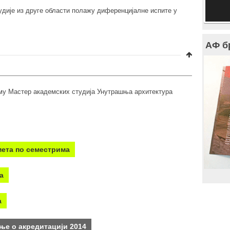
удије из друге области полажу диференцијалне испите у
АФ б
му Мастер академских студија Унутрашња архитектура
мета по семестрима
а
а
ење о акредитацији 2014