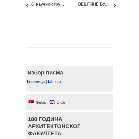
8. научно-стручни скуп са међународним учешћем „ЛОКАЛНА САМОУПРАВА У ПЛАНИРАЊУ И УРЕЂЕЊУ ПРОСТОРА И НАСЕЉА: ПРОСТОРНЕ ИНТЕГРАЦИЈЕ“
ВЕШТИНЕ БУДУЋНОСТИ
избор писма
ћирилица
|
latinica
Serbian
English
180 ГОДИНА
АРХИТЕКТОНСКОГ
ФАКУЛТЕТА