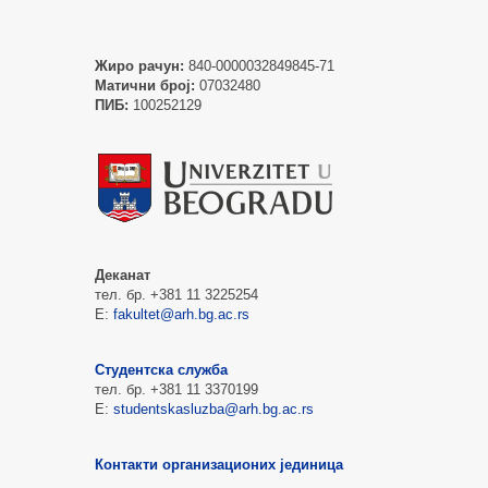
Жиро рачун:
840-0000032849845-71
Матични број:
07032480
ПИБ:
100252129
Деканат
тел. бр. +381 11 3225254
Е:
fakultet@arh.bg.ac.rs
Студентска служба
тел. бр. +381 11 3370199
Е:
studentskasluzba@arh.bg.ac.rs
Контакти организационих јединица