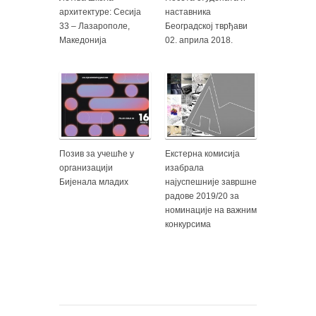
архитектуре: Сесија
наставника
33 – Лазарополе,
Београдској тврђави
Македонија
02. априла 2018.
Позив за учешће у
Екстерна комисија
организацији
изабрала
Бијенала младих
најуспешније завршне
радове 2019/20 за
номинације на важним
конкурсима