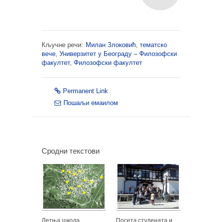
Кључне речи:
Милан Злоковић
,
тематско
вече
,
Универзитет у Београду – Филозофски
факултет
,
Филозофски факултет
Permanent Link
Пошаљи емаилом
Сродни текстови
Летња школа
Посета студената и