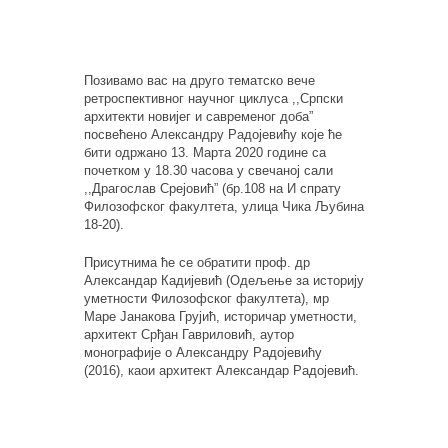
Позивамо вас на друго тематско вече
ретроспективног научног циклуса ,,Српски
архитекти новијег и савременог доба”
посвећено Александру Радојевићу које ће
бити одржано 13. Марта 2020 године са
почетком у 18.30 часова у свечаној сали
,,Драгослав Срејовић” (бр.108 на И спрату
Филозофског факултета, улица Чика Љубина
18-20).
Присутнима ће се обратити проф. др
Александар Кадијевић (Одељење за историју
уметности Филозофског факултета), мр
Маре Јанакова Грујић, историчар уметности,
архитект Срђан Гавриловић, аутор
монографије о Александру Радојевићу
(2016), каои архитект Александар Радојевић.