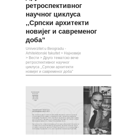
ретроспективног
научног циклуса
,,Српски архитекти
новијег и савременог
доба”
Univerzitet u Beogradu -
Arhitektonski fakultet
>
Најновије
>
Вести
>
Друго тематско вече
ретроспективног научног
циклуса ,,Српски архитекти
новијег и савременог доба”