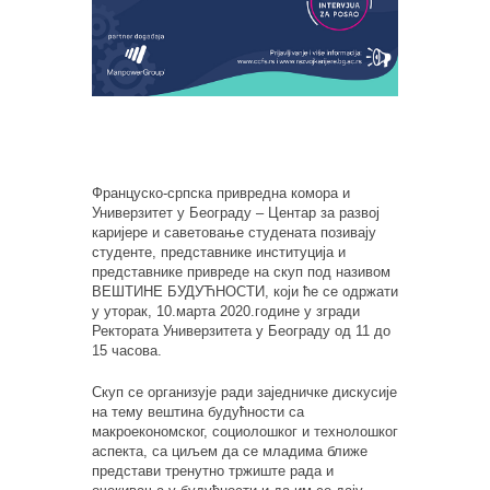
Француско-српска привредна комора и
Универзитет у Београду – Центар за развој
каријере и саветовање студената позивају
студенте, представнике институција и
представнике привреде на скуп под називом
ВЕШТИНЕ БУДУЋНОСТИ, који ће се одржати
у уторак, 10.марта 2020.године у згради
Ректората Универзитета у Београду од 11 до
15 часова.
Скуп се организује ради заједничке дискусије
на тему вештина будућности са
макроекономског, социолошког и технолошког
аспекта, са циљем да се младима ближе
представи тренутно тржиште рада и