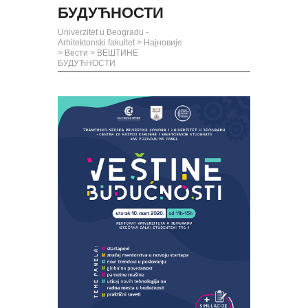
БУДУЋНОСТИ
Univerzitet u Beogradu -
Arhitektonski fakultet
>
Најновије
>
Вести
>
ВЕШТИНЕ
БУДУЋНОСТИ