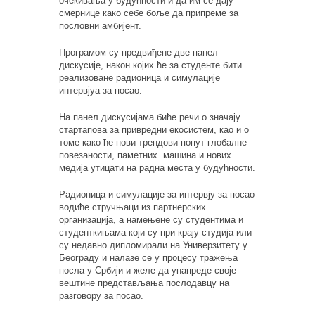
очекивања у будућности и да им се дају
смернице како себе боље да припреме за
пословни амбијент.
Програмом су предвиђене две панел
дискусије, након којих ће за студенте бити
реализоване радионица и симулације
интервјуа за посао.
На панел дискусијама биће речи о значају
стартапова за привредни екосистем, као и о
томе како ће нови трендови попут глобалне
повезаности, паметних машина и нових
медија утицати на радна места у будућности.
Радионица и симулације за интервју за посао
водиће стручњаци из партнерских
организација, а намењене су студентима и
студенткињама који су при крају студија или
су недавно дипломирали на Универзитету у
Београду и налазе се у процесу тражења
посла у Србији и желе да унапреде своје
вештине представљања послодавцу на
разговору за посао.