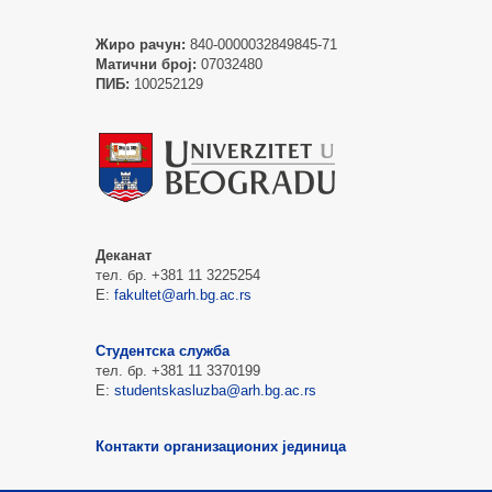
Жиро рачун:
840-0000032849845-71
Матични број:
07032480
ПИБ:
100252129
Деканат
тел. бр. +381 11 3225254
Е:
fakultet@arh.bg.ac.rs
Студентска служба
тел. бр. +381 11 3370199
Е:
studentskasluzba@arh.bg.ac.rs
Контакти организационих јединица