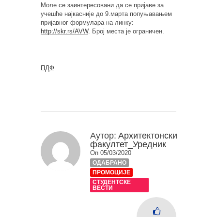
Моле се заинтересовани да се пријаве за
учешће најкасније до 9.марта попуњавањем
пријавног формулара на линку:
http://skr.rs/AVW
. Број места је ограничен.
ПДФ
Аутор:
Архитектонски
факултет_Уредник
On 05/03/2020
ОДАБРАНО
ПРОМОЦИЈЕ
СТУДЕНТСКЕ
ВЕСТИ