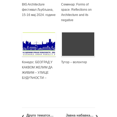
BIG Architecture
Семинар: Forms of
фестивал Љубљана,
space. Reflections on
15-16 мај 2024. године
Architecture and its
negative
Конкурс: БЕОГРАД У
Тутор – волонтер
КАКВОМ ЖЕЛИМ ДА
ЖИВИМ – УЛИЦЕ
БУДУЋНОСТИ –
Друго тематско вече ретроспективног научног циклуса ,,Српски архитекти новијег и савременог доба”
Јавна набавка бр. У1-2020 – набавка услуга: штампа монографије