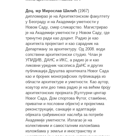
Доц. мр Мирослав Шилић
(1967)
дипломирао је на Архитектонском факултету
у Београду и на Академији уметности у
Новом Саду, смер сликарство. Магистрирао
је на Академији уметности у Новом Саду, где
тренутно ради као доцент. Радио је као
архитекта пројектант и као сарадник на
Департману за архитектуру. Од 2008. води
сопствени архитектонски студио. Члан је
УПИДИВ, ДАНС и ИКС, а радио је и као
ликовни уредник часописа ДаНС и других
публикација Друштва архитеката Новог Сада
као и бројних монографских публикација из
области архитектуре и уметности. Као аутор,
коаутор или део тима радио је на већем броју
архитектонских пројеката (Културни центар
Новог Сада, Дом спортова Футог, стамбени,
приватни и пословни објекти) и пројектима
реконструкције, санације и адаптације
објеката грађевинског наслеђа за потребе
Академије уметности. Излагао је на
колективним и самосталним изложбама
изложбама у земљи и иностранству и