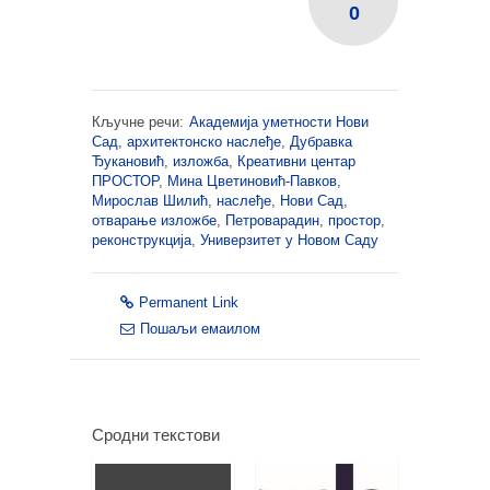
0
Кључне речи:
Академија уметности Нови
Сад
,
архитектонско наслеђе
,
Дубравка
Ђукановић
,
изложба
,
Креативни центар
ПРОСТОР
,
Мина Цветиновић-Павков
,
Мирослав Шилић
,
наслеђе
,
Нови Сад
,
отварање изложбе
,
Петроварадин
,
простор
,
реконструкција
,
Универзитет у Новом Саду
Permanent Link
Пошаљи емаилом
Сродни текстови