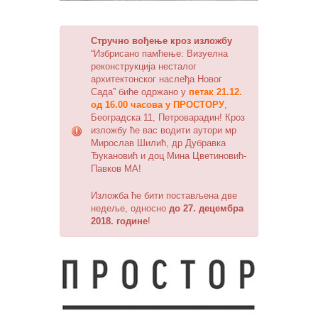
Стручно вођење кроз изложбу
“Избрисано памћење: Визуелна
реконструкција несталог
архитектонског наслеђа Новог
Сада” биће одржано у
петак 21.12.
од 16.00 часова у ПРОСТОРУ
,
Београдска 11, Петроварадин! Кроз
изложбу ће вас водити аутори мр
Мирослав Шилић, др Дубравка
Ђукановић и доц Мина Цветиновић-
Павков МА!
Изложба ће бити постављена две
недеље, односно
до 27. децембра
2018. године
!