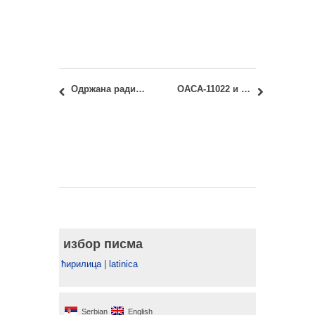
Одржана радионица “Unforeseen Impulses of Modernism: The Case of New Belgrade” (19-29.11.2018)
ОАСА-11022 и ИАСА-11022 Архитектура данас: увид у радове колоквијума
избор писма
ћирилица
|
latinica
Serbian
English