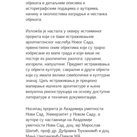
објеката и детаљним описима и
историграфским подацима о ауторима,
начину и околностима изградње и нестанка
објеката.
Изложба је настала у оквиру истоименог
пројекта који се бави истраживањем
архитектонског наслеђа Новог Сада,
првенствено оним објектима који су трајно
избрисани из мапе града и који више не
постоје из различитих разлога: срушени,
изгорели, напуштени. Предмет истраживања
су објекти културе, сакрални и други објекти
који су имали велики симболички и културни
значај. Циљ истраживања је прецизно
мапирање ишчезле архитектуре и њена
визуелна реконструкција на основу доступне
литературе и техничке документације.
Носилац пројекта је Академија уметности
Нови Сад, Универзитет у Новом Саду, а
аутори су наставници на Академији
уметности Нови Сад, доц. мр Мирослав
Шилић, проф др. Дубравка Ђукановић и доц
Мина Цветиновић-Павков МА.