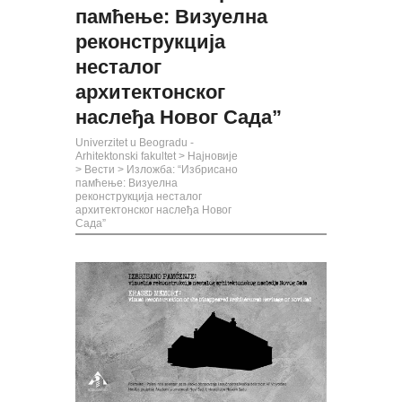
памћење: Визуелна
реконструкција
несталог
архитектонског
наслеђа Новог Сада”
Univerzitet u Beogradu -
Arhitektonski fakultet
>
Најновије
>
Вести
>
Изложба: “Избрисано
памћење: Визуелна
реконструкција несталог
архитектонског наслеђа Новог
Сада”