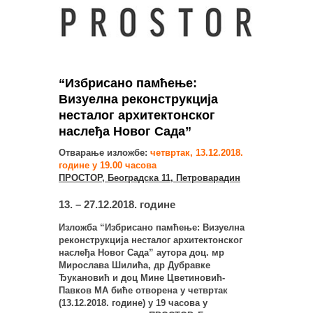
“Избрисано памћење:
Визуелна реконструкција
несталог архитектонског
наслеђа Новог Сада”
Отварање изложбе:
четвртак, 13.12.2018.
године у 19.00 часова
ПРОСТОР, Београдска 11, Петроварадин
13. – 27.12.2018. године
Изложба “Избрисано памћење: Визуелна
реконструкција несталог архитектонског
наслеђа Новог Сада” аутора доц. мр
Мирослава Шилића, др Дубравке
Ђукановић и доц Мине Цветиновић-
Павков МА биће отворена у четвртак
(13.12.2018. године) у 19 часова у