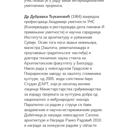
учествовао је у раду више интернационалних
уметничких пројеката.
Др Дубравка Ђукановић
(1964) ванредна
професорица Академије уметности УНС
(Конзервација и рестаурација дела ликовне И
примењене уметности) и научна сарадница
Института за архитектуру и урбанизам
Србије. Осим тога носи звање инжењера,
магистра (Заштита, ревитализација и
проучавање градитељског наслеђа) и
доктора техничких наука стекла на
Архитектонском факултету у Београду.
Након рада у новосадском Градском и
Покрајинском заводу за заштиту споменика
културе, од 2005. води сопствени биро
Студио Д’АРТ, који је носилац велике
лиценце Министарстарства грађевинарства
за израду пројеката за културна добра од
националног и међународног значаја.
Паралелно са радом у струци се бави
академским и научно-истарживачким радом.
Добитница је награде новосадског Салона
архитектуре и Награде Ранко Радовић 2010.
и награде за конкурсне радове у области