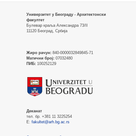
Универзитет у Београду - Архитектонски
факултет
Булевар краља Александра 73/II
11120 Београд, Србија
Жиро рачун:
840-0000032849845-71
Матични број:
07032480
ПИБ:
100252129
Деканат
тел. бр. +381 11 3225254
Е:
fakultet@arh.bg.ac.rs