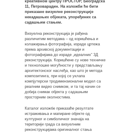
креативном центру ПРОСТОР, Београдска
11, Петроварадин. На изложби ће бити
приказане визуелне реконструкције
некадашњих објеката, упоређених са
садашњим стањем.
Визуелна реконструкција је рађена
различитим методама – од коришћења и
колажирања фотографија, израде цртежа
према архивској документацији и
фотографијама до израде „идеалних“ 3Д
реконструкција. Коришћене су нове техничке
и технолошке могућности у представљању
архитектонског наслеђа, као што је метода
композитинга, при којој се уклапа
компјутерски тродимензионални модел са
реалним видео снимком, и та тај начин се
добија снимак објекта у садашњим
просторним околностима.
Каталог изложбе приказаће резултате
истраживања и мапиране објекте од
културног и симболичког значаја на
територији града са визуелним
реконструкцијама оригиналног стања