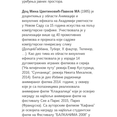
уређења јавних простора.
Доц Мина Цветиновић-Павков МА
(1985) је
доценткиња у области Анимације и
визуелних ефеката на Академији уметности
у Новом Саду са 15 година искуства на пољу
компјутерске графике. Учествовала је у
реализацији више од 40 промотивних
филмова и пројеката који садрже
компјутерски генерисану слику
(Долце&Габбана, Туборг, X фацтор, Теленор,
…). Као део тима из области визуелних
ефеката учествовала је у изради 14
дугометражних играних филмова и серија
(“На млијечном путу“ режија Емир Кустурица,
2016; “Сунчаница“, режија Никита Михалков,
2014). Била је део Избине радионице
анимираног филма 2014. године, у оквиру
које је са полазницима реализовала
анимирани филм “Клацкалица” који је освојио
награду за најбољи анимирани филм на
фестивалу Сее а Парис 2015, Париз
(Француска). Са ауторским филмом “Кафана”
је освојила награду за најбољи студентски
филм на Фестивалу “БАЛКАНИМА 2008″ у