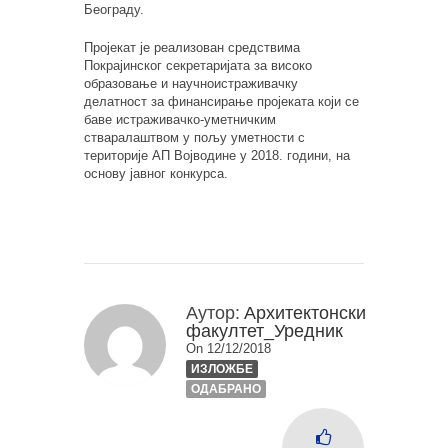
Београду.
Пројекат је реализован средствима
Покрајинског секретаријата за високо
образовање и научноистраживачку
делатност за финансирање пројеката који се
баве истраживачко-уметничким
стваралаштвом у пољу уметности с
територије АП Војводине у 2018. години, на
основу јавног конкурса.
Аутор:
Архитектонски
факултет_Уредник
On 12/12/2018
ИЗЛОЖБЕ
ОДАБРАНО