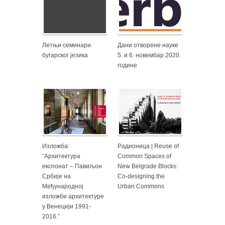
Летњи семинари
Дани отворене науке
бугарског језика
5. и 6. новембар 2020.
године
Изложба:
Радионица | Reuse of
“Архитектура
Common Spaces of
експонат – Павиљон
New Belgrade Blocks:
Србије на
Co-designing the
Међународној
Urban Commons
изложби архитектуре
у Венецији 1991-
2016.”