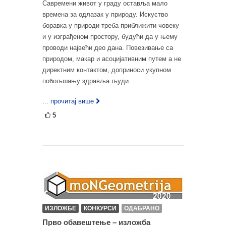
Савремени живот у граду оставља мало
времена за одлазак у природу. Искуство
боравка у природи треба приближити човеку
и у изграђеном простору, будући да у њему
проводи највећи део дана. Повезивање са
природом, макар и асоцијативним путем а не
директним контактом, доприноси укупном
побољшању здравља људи.
... прочитај више
5
ИЗЛОЖБЕ
КОНКУРСИ
ОДАБРАНО
Прво обавештење – изложба