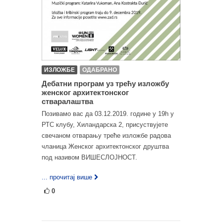
ИЗЛОЖБЕ
ОДАБРАНО
Дебатни програм уз трећу изложбу
женског архитектонског
стваралаштва
Позивамо вас да 03.12.2019. године у 19h у
РТС клубу, Хиландарска 2, присуствујете
свечаном отварању треће изложбе радова
чланица Женског архитектонског друштва
под називом ВИШЕСЛОЈНОСТ.
... прочитај више
0