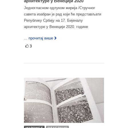
архитектуре у Венецији 2020
Једногласном одлуком жирија /Стручног
савета изабран је рад који ће представљати
Републику Србију на 17. Бијеналу
архитектуре у Венецији 2020. године
... прочитај више
3