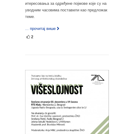
итересовања за одређене појмове које су на
уводним часовима поставили као предложак
теме.
... прочитај више
2