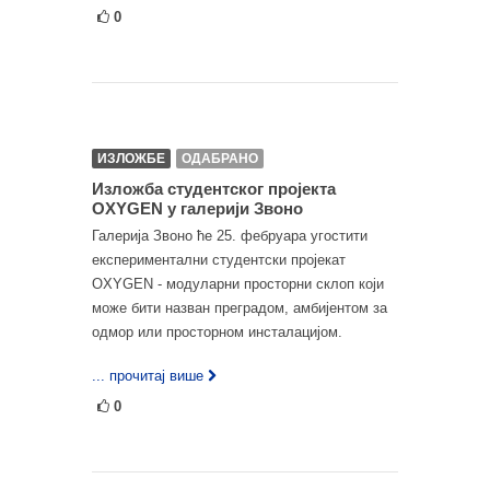
0
ИЗЛОЖБЕ
ОДАБРАНО
Изложба студентског пројекта
OXYGEN у галерији Звоно
Галерија Звоно ће 25. фебруара угостити
експериментални студентски пројекат
OXYGEN - модуларни просторни склоп који
може бити назван преградом, амбијентом за
одмор или просторном инсталацијом.
... прочитај више
0