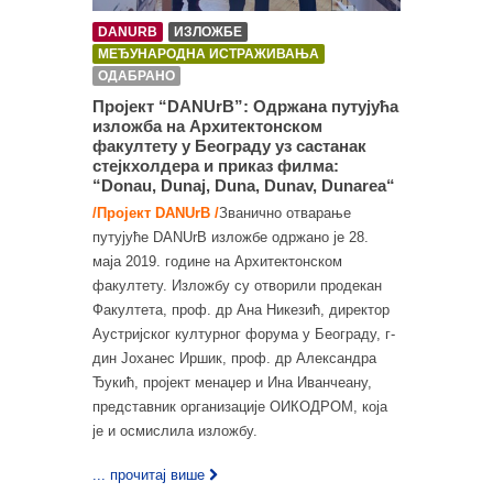
DANURB
ИЗЛОЖБЕ
МЕЂУНАРОДНА ИСТРАЖИВАЊА
ОДАБРАНО
Пројект “DANUrB”: Одржана путујућа
изложба на Архитектонском
факултету у Београду уз састанак
стејкхолдера и приказ филма:
“Donau, Dunaj, Duna, Dunav, Dunarea“
/Пројект DANUrB /
Званично отварање
путујуће DANUrB изложбе одржано је 28.
маја 2019. године на Архитектонском
факултету. Изложбу су отворили продекан
Факултета, проф. др Ана Никезић, директор
Аустријског културног форума у Београду, г-
дин Јоханес Иршик, проф. др Александра
Ђукић, пројект менаџер и Ина Иванчеану,
представник организације ОИКОДРОМ, која
је и осмислила изложбу.
... прочитај више