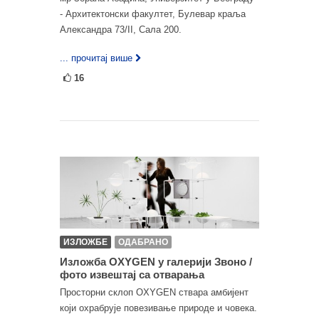
- Архитектонски факултет, Булевар краља
Александра 73/II, Сала 200.
... прочитај више
16
ИЗЛОЖБЕ
ОДАБРАНО
Изложба OXYGEN у галерији Звоно /
фото извештај са отварања
Просторни склоп OXYGEN ствара амбијент
који охрабрује повезивање природе и човека.