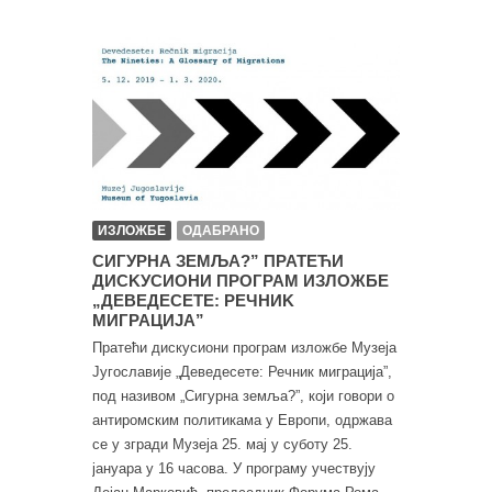
ИЗЛОЖБЕ
ОДАБРАНО
СИГУРНА ЗЕМЉА?” ПРАТЕЋИ
ДИСKУСИОНИ ПРОГРАМ ИЗЛОЖБЕ
„ДЕВЕДЕСЕТЕ: РЕЧНИK
МИГРАЦИЈА”
Пратећи дискусиони програм изложбе Музеја
Југославије „Деведесете: Речник миграција”,
под називом „Сигурна земља?”, који говори о
антиромским политикама у Европи, одржава
се у згради Музеја 25. мај у суботу 25.
јануара у 16 часова. У програму учествују