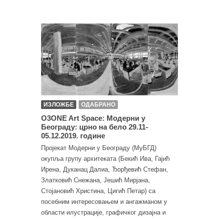
ИЗЛОЖБЕ
ОДАБРАНО
O3ONE Art Space: Модерни у
Београду: црно на бело 29.11-
05.12.2019. године
Пројекат Модерни у Београду (МуБГД)
окупља групу архитеката (Бекић Ива, Гајић
Ирена, Дуканац Далиа, Ђорђевић Стефан,
Златковић Снежана, Јешић Мирјана,
Стојановић Христина, Цигић Петар) са
посебним интересовањем и ангажманом у
области илустрације, графичког дизајна и