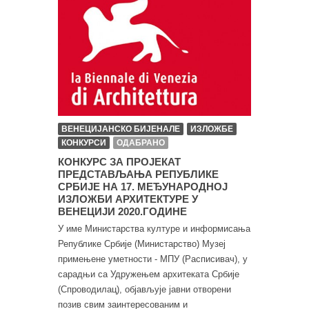
ВЕНЕЦИЈАНСКО БИЈЕНАЛЕ
ИЗЛОЖБЕ
КОНКУРСИ
ОДАБРАНО
КОНКУРС ЗА ПРОЈЕКАТ
ПРЕДСТАВЉАЊА РЕПУБЛИКЕ
СРБИЈЕ НА 17. МЕЂУНАРОДНОЈ
ИЗЛОЖБИ АРХИТЕКТУРЕ У
ВЕНЕЦИЈИ 2020.ГОДИНЕ
У име Министарства културе и информисања
Републике Србије (Министарство) Музеј
примењене уметности - МПУ (Расписивач), у
сарадњи са Удружењем архитеката Србије
(Спроводилац), објављује јавни отворени
позив свим заинтересованим и