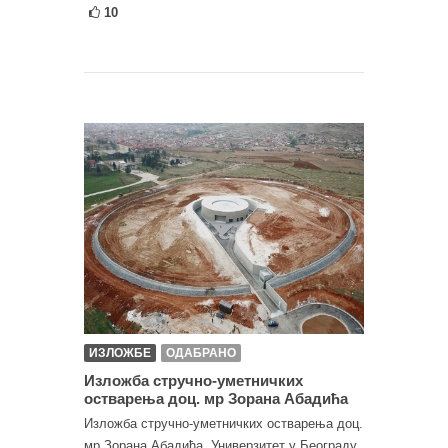
10
ИЗЛОЖБЕ
ОДАБРАНО
Изложба стручно-уметничких
остварења доц. мр Зорана Абадића
Изложба стручно-уметничких остварења доц.
мр Зорана Абадића, Универзитет у Београду