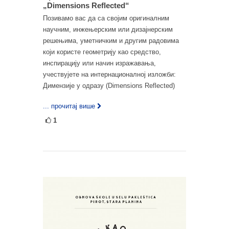
„Dimensions Reflected“
Позивамо вас да са својим оригиналним
научним, инжењерским или дизајнерским
решењима, уметничким и другим радовима
који користе геометрију као средство,
инспирацију или начин изражавања,
учествујете на интернационалној изложби:
Димензије у одразу (Dimensions Reflected)
... прочитај више
1