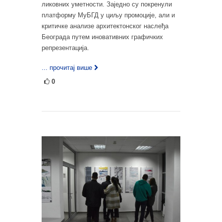
ликовних уметности. Заједно су покренули
платформу МуБГД у циљу промоције, али и
критичке анализе архитектонског наслеђа
Београда путем иновативних графичких
репрезентација.
... прочитај више
0