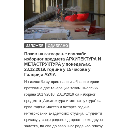
ИЗЛОЖБЕ
ОДАБРАНО
Позив на затварање изложбе
изборног предмета АРХИТЕКТУРА И
МЕТАСТРУКТУРА у понедељак,
23.12.2019. године у 15 часова у
Галерији АУЛА
На изложби су приказани изабрани радови
претходне две генерације током школских
година 2017/2018, 2018/2019 са изборног
предмета „Архитектура и метаструктура” са
прве године мастер и четврте године
интегрисаних академских студија. Студенти
приказују своје радове од првог преко другог
задатка, па све до завршног рада као генезу