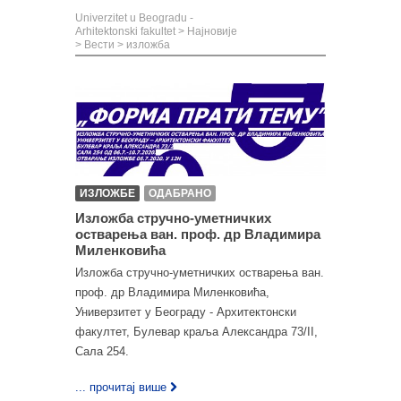
Univerzitet u Beogradu -
Arhitektonski fakultet
>
Најновије
>
Вести
>
изложба
ИЗЛОЖБЕ
ОДАБРАНО
Изложба стручно-уметничких
остварења ван. проф. др Владимира
Миленковића
Изложба стручно-уметничких остварења ван.
проф. др Владимира Миленковића,
Универзитет у Београду - Архитектонски
факултет, Булевар краља Александра 73/II,
Сала 254.
... прочитај више