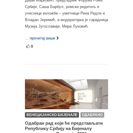
Дејан Марковић, председник Форума Рома
Србије, Саша Барбул, ромски редитељ и
учесници изложбе – уметници Рена Редле и
Владан Јеремић, а модераторка је сарадница
Музеја Југославије, Мира Луковић.
... прочитај више
0
ВЕНЕЦИЈАНСКО БИЈЕНАЛЕ
ОДАБРАНО
Одабран рад који ће представљати
Републику Србију на Бијеналу