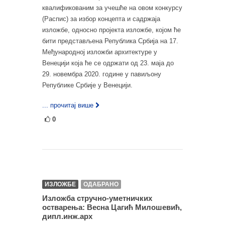
квалификованим за учешће на овом конкурсу
(Распис) за избор концепта и садржаја
изложбе, односно пројекта изложбе, којом ће
бити представљена Република Србија на 17.
Међународној изложби архитектуре у
Венецији која ће се одржати од 23. маја до
29. новембра 2020. године у павиљону
Републике Србије у Венецији.
... прочитај више
0
ИЗЛОЖБЕ
ОДАБРАНО
Изложба стручно-уметничких
остварења: Весна Цагић Милошевић,
дипл.инж.арх