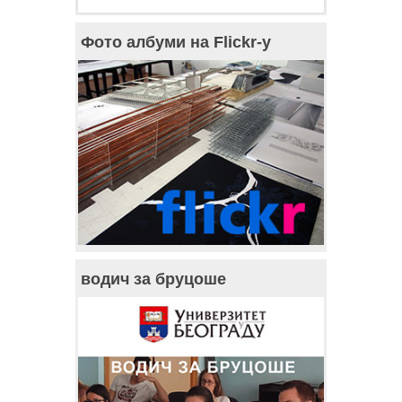
Фото албуми на Flickr-у
водич за бруцоше