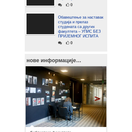
0
Обавештење за наставак
студија и прелаз
студената са других
факултета – УПИС БЕЗ
ПРИЈЕМНОГ ИСПИТА
0
нове информације…