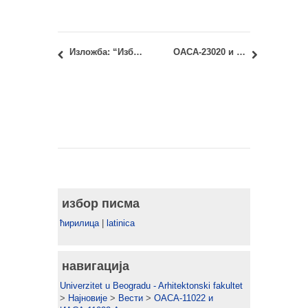
Изложба: “Избрисано памћење: Визуелна реконструкција несталог архитектонског наслеђа Новог Сада”
ОАСА-23020 и ИАСА-23020 – Историја архитектуре – Обликовање простора и стила: други колоквијум
избор писма
ћирилица
|
latinica
навигација
Univerzitet u Beogradu - Arhitektonski fakultet
>
Најновије
>
Вести
>
ОАСА-11022 и