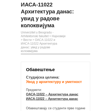
ИАСА-11022
Архитектура данас:
увид у радове
колоквијума
Univerzitet u Beogradu -
Arhitektonski fakultet
>
Најновије
>
Вести
>
ОАСА-11022 и
ИАСА-11022 Архитектура
данас: увид у радове
колоквијума
Обавештење
Студијска целина:
Увод у архитектуру и уметност
Предмети:
ОАСА-11022 – Архитектура данас
ИАСА-11022 – Архитектура данас
Обавештавају се студенти прве године