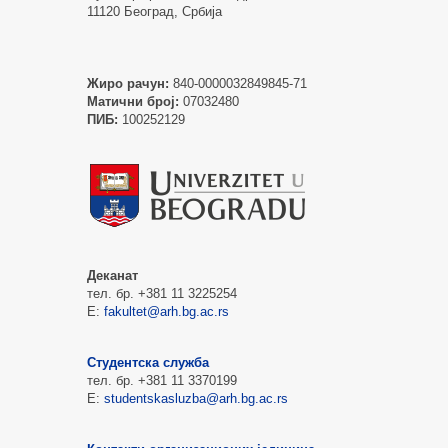
11120 Београд, Србија
Жиро рачун:
840-0000032849845-71
Матични број:
07032480
ПИБ:
100252129
Деканат
тел. бр. +381 11 3225254
Е:
fakultet@arh.bg.ac.rs
Студентска служба
тел. бр. +381 11 3370199
Е:
studentskasluzba@arh.bg.ac.rs