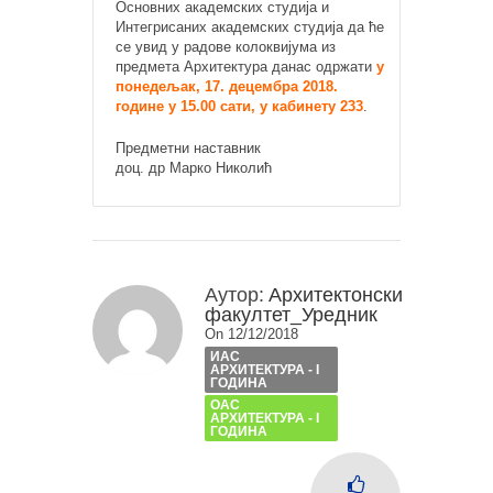
Основних академских студија и
Интегрисаних академских студија да ће
се увид у радове колоквијума из
предмета Архитектура данас одржати
у
понедељак, 17. децембра 2018.
године у 15.00 сати, у кабинету 233
.
Предметни наставник
доц. др Марко Николић
Аутор:
Архитектонски
факултет_Уредник
On 12/12/2018
ИАС
АРХИТЕКТУРА - I
ГОДИНА
ОАС
АРХИТЕКТУРА - I
ГОДИНА