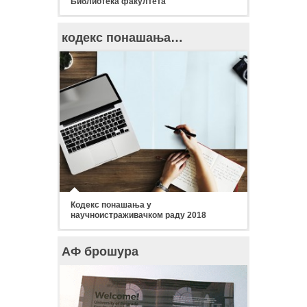
Библиотека факултета
кодекс понашања…
Кодекс понашања у
научноистраживачком раду 2018
АФ брошура