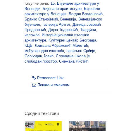
Кључне речи:
16. Бијенале архитектуре у
Венецији
,
Бијенале архитектуре
,
Бијенале
архитектуре у Венецији
,
Богдан Богдановић
,
Бранко Станојевић
,
Венеција
,
Венецијанско
бијенале
,
Галерија Артгет
,
Даница Јововић
Продановић
,
Дејан Тодоровић
,
Ђардини
,
изложба
,
Интернационална изложба
архитектуре
,
Културни центар Београда
,
КЦБ
,
Љиљана Абрамовић Милетић
,
међународна изложба
,
павиљон Србије
,
Слободан Јовић
,
Слободна школа је
слободан простор
,
Снежана Ристић
Permanent Link
Пошаљи емаилом
Сродни текстови