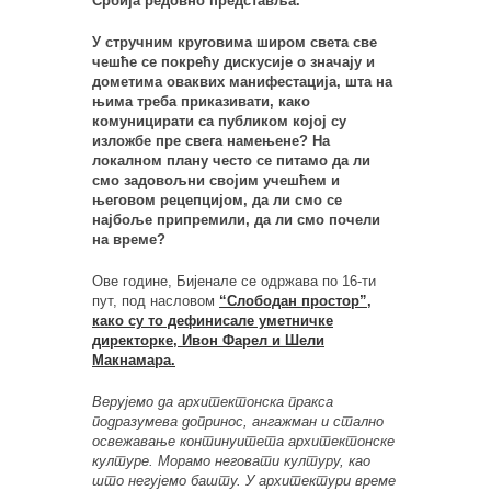
Србија редовно представља.
У стручним круговима широм света све
чешће се покрећу дискусије о значају и
дометима оваквих манифестација, шта на
њима треба приказивати, како
комуницирати са публиком којој су
изложбе пре свега намењене? На
локалном плану често се питамо да ли
смо задовољни својим учешћем и
његовом рецепцијом, да ли смо се
најбоље припремили, да ли смо почели
на време?
Ове године, Бијенале се одржава по 16-ти
пут, под насловом
“Слободан простор”,
како су то дефинисале уметничке
директорке, Ивон Фарел и Шели
Макнамара.
Верујемо да архитектонска пракса
подразумева допринос, ангажман и стално
освежавање континуитета архитектонске
културе. Морамо неговати културу, као
што негујемо башту. У архитектури време