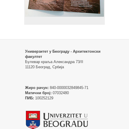
Универзитет у Београду - Архитектонски
факултет
Булевар краља Александра 73/II
11120 Београд, Србија
Жиро рачун:
840-0000032849845-71
Матични број:
07032480
ПИБ:
100252129