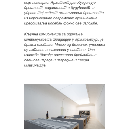
није линеарно. Архитектура обједињује
прошлост, садашњост и будућност. и
управо тај аспект оживљавања прошлости
из перспективе савремених архитеката
представља посебан фокус ове изложбе.
Кључна компонента за одржање
континуитета традиције у архитектури је
пракса наставе. Многи од позваних учесника
су активно ангажовани у настави. Ова
изложба такође наглашава преплитање
светова израде и изградње и света
имагинације.