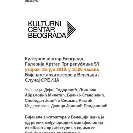
ИВАНИЋ
Културни центар Београда,
Галерија Артгет, Трг републике 5/I
уторак, 19. јун 2018. у 18.00 часова
Бијенале архитектуре у Венецији /
Случај СРБИЈА
Учесници:
Дејан Тодоровић
,
Љиљана
Абрамовић Милетић
,
Бранко Станојевић
,
Слободан Јовић
и
Снежана Ристић
Модераторка:
Даница Јововић Продановић
Бијенале архитектуре у Венецији једна је
од ретких међународних манифестација
из области архитектуре на којима се