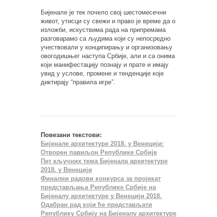
Бијенале је тек почело свој шестомесечни
живот, утисци су свежи и право је време да о
изложби, искуствима рада на припремама
разговарамо са људима који су непосредно
учествовали у конципирању и организовању
овогодишњег наступа Србије, али и са онима
који манифестацију познају и прате и имају
увид у услове, промене и тенденције које
диктирају “правила игре”.
Повезани текстови:
Бијенале архитектуре 2018. у Венецији:
Отворен павиљон Републике Србије
Пет кључних тема Бијенала архитектуре
2018. у Венецији
Финални радови конкурса за пројекат
представљања Републике Србије на
Бијеналу архитектуре у Венецији 2018.
Одабран рад који ће представљати
Републику Србију на Бијеналу архитектуре