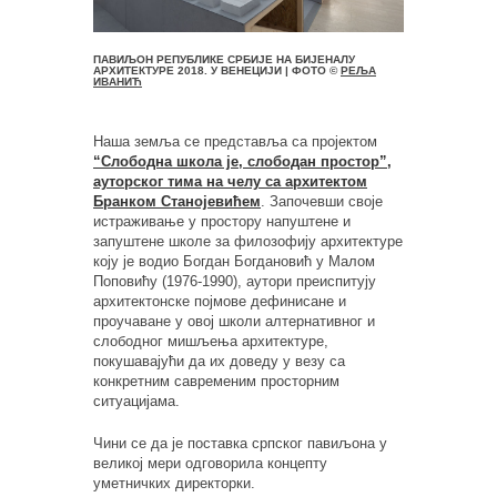
ПАВИЉОН РЕПУБЛИКЕ СРБИЈЕ НА БИЈЕНАЛУ
АРХИТЕКТУРЕ 2018. У ВЕНЕЦИЈИ | ФОТО ©
РЕЉА
ИВАНИЋ
Наша земља се представља са пројектом
“Слободна школа је, слободан простор”,
ауторског тима на челу са архитектом
Бранком Станојевићем
. Започевши своје
истраживање у простору напуштене и
запуштене школе за филозофију архитектуре
коју је водио Богдан Богдановић у Малом
Поповићу (1976-1990), аутори преиспитују
архитектонске појмове дефинисане и
проучаване у овој школи алтернативног и
слободног мишљења архитектуре,
покушавајући да их доведу у везу са
конкретним савременим просторним
ситуацијама.
Чини се да је поставка српског павиљона у
великој мери одговорила концепту
уметничких директорки.