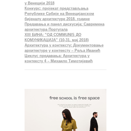
у Венецији 2018
Конкурс: пројекат представљања
Републике Србије на Венецијанском
бијеналу архитектуре 2018. године
Предавања и панел дискусија: Савремена
архитектура Португала
XIII БИНА: ”ОД COMMUNIS ДО
КОМУНИКАЦИЈА” (10-31. мај 2018)
Архитектура у контексту: Документовање
архитектуре у контексту – Реља Иванић
Циклус предавања: Архитектура у
контексту 4 – Михаило Тимотијевић