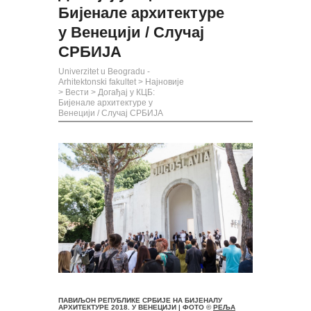
Бијенале архитектуре
у Венецији / Случај
СРБИЈА
Univerzitet u Beogradu -
Arhitektonski fakultet
>
Најновије
>
Вести
>
Догађај у КЦБ:
Бијенале архитектуре у
Венецији / Случај СРБИЈА
ПАВИЉОН РЕПУБЛИКЕ СРБИЈЕ НА БИЈЕНАЛУ
АРХИТЕКТУРЕ 2018. У ВЕНЕЦИЈИ | ФОТО ©
РЕЉА