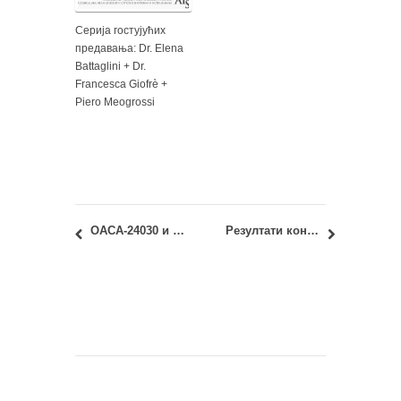
Серија гостујућих
предавања: Dr. Elenа
Battaglini + Dr.
Francesca Giofrè +
Piero Meogrossi
ОАСА-24030 и ИАСА-24030 – Историја уметности: Јунски испитни рок – Термин полагања испита
Резултати конкурса: „Стара чаршија“ и непосредно окружење – идејно решење новог моста у Ивањици