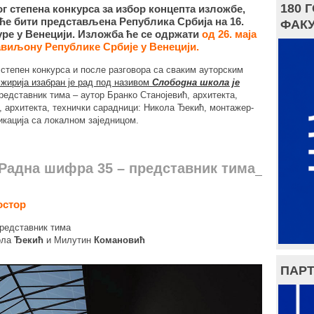
180 
 степена конкурса за избор концепта изложбе,
ће бити представљена Република Србија на 16.
ФАКУ
ре у Венецији. Изложба ће се одржати
од 26. маја
павиљону Републике Србије у Венецији.
 степен конкурса и после разговора са сваким ауторским
жирија изабран је рад под називом
Слободна школа је
представник тима – аутор Бранко Станојевић, архитекта,
 архитекта, технички сарадници: Никола Ђекић, монтажер-
кација са локалном заједницом.
адна шифра 35 – представник тима
остор
представник тима
ола
Ђекић
и Милутин
Комановић
ПАРТ