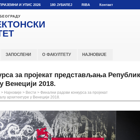
ПРИЈЕМНИ И УПИС 2026
180 ЈУБИЛЕЈ
RIBA
Контакт
 БЕОГРАДУ
ЕКТОНСКИ
ТЕТ
ЗАПОСЛЕНИ
О ФАКУЛТЕТУ
НАЈНОВИЈЕ
рса за пројекат представљања Републик
у Венецији 2018.
>
Најновије
>
Вести
>
Финални радови конкурса за пројекат
лу архитектуре у Венецији 2018.