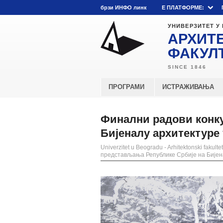
брзи ИНФО линк
E ПЛАТФОРМЕ:
УНИВЕРЗИТЕТ У
АРХИТ
ФАКУЛ
ПРОГРАМИ
ИСТРАЖИВАЊА
Финални радови конку
Бијеналу архитектуре 
Univerzitet u Beogradu - Arhitektonski fakultet
представљања Републике Србије на Бијена