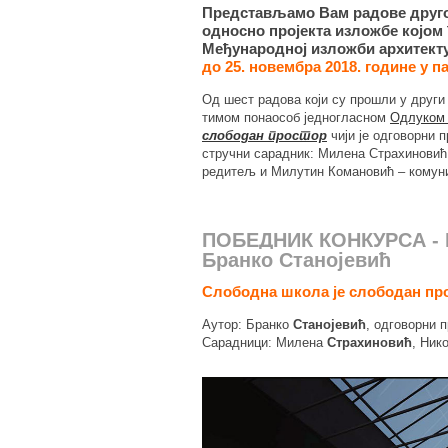
Представљамо Вам радове другог
односно пројекта изложбе којом 
Међународној изложби архитекту
до 25. новембра 2018. године у 
Од шест радова који су прошли у други
тимом понаособ једногласном
Одлуком 
слободан простор
чији је одговорни 
стручни сарадник: Милена Страхиновић,
редитељ и Милутин Комановић – комуни
ПОБЕДНИК КОНКУРСА - Р
Бранко Станојевић
Слободна школа је слободан пр
Аутор: Бранко
Станојевић
, одговорни 
Сарадници: Милена
Страхиновић
, Ник