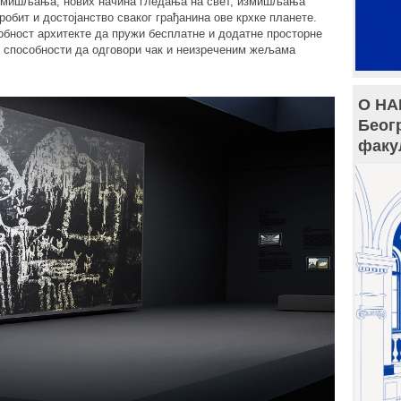
размишљања, нових начина гледања на свет, измишљања
обит и достојанство сваког грађанина ове крхке планете.
обност архитекте да пружи бесплатне и додатне просторне
ој способности да одговори чак и неизреченим жељама
О НА
Беог
факу