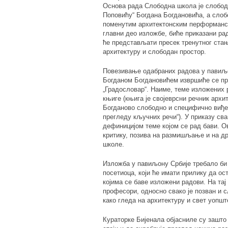
Основа рада Слободна школа је слобода
Поповићу“ Богдана Богдановића, а слобо
поменутим архитектонским перформансо
главни део изложбе, биће приказани рад
ће представљати пресек тренутног стањ
архитектуру и слободан простор.
Повезивање одабраних радова у павиљо
Богданом Богдановићем извршиће се пр
„Градословар“. Наиме, теме изложених
књиге (књига је својеврсни речник архит
Богданово слободно и специфично виђењ
прегледу кључних речи“). У приказу сва
дефиницијом теме којом се рад бави. 
критику, позива на размишљање и на др
школе.
Изложба у павиљону Србије требало би
посетиоца, који ће имати прилику да ос
којима се баве изложени радови. На тај
професори, односно свако је позван и 
како гледа на архитектуру и свет уопшт
Кураторке Бијенала објасниле су зашто 