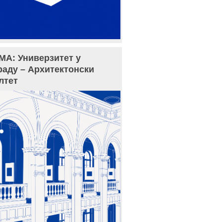
МА: Универзитет у
раду – Архитектонски
лтет