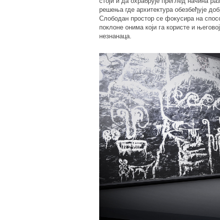
стоји и да охрабрује преглед начина 
решења где архитектура обезбеђује добр
Слободан простор се фокусира на спос
поклоне онима који га користе и његов
незнанаца.