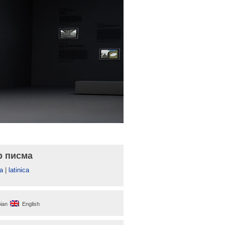
р писма
а
|
latinica
ian
English