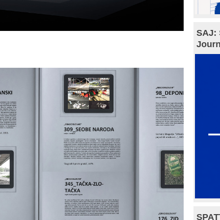
SAJ: 
Journ
SPAT