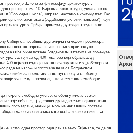
н простор је „Школа за филозофију архитектуре у
дан простор, тема 16. Бијенала архитектуре, уклапа се са
м и “Слободна школа”, заправо, наставља континуитет. Као
ови српских архитеката („одабраних уклетих неимара“), који
а архитектуре у Србији, примери другачијег гледања на
ну Србије са посебним-другачијим погледом професора
еко његовог остварења-књиге-речника архитектуре
 радова биће образложене Богдановим цитатима из поменуте
Отво
ектуре, састоји се од 400 текстова који објашњавају
е 400 појмова издвојених на почетку књиге у „табеларном
Архи
ког рада на изложби постојаће веза са Богдановом
Оваква симбиоза представља потпуно нову и слободну
угачије учење од класичног, што и јесте циљ слободне
 да покрене слободно учење, слободну мисао сваког
тави своје виђење, тј. дефиницију издвојених појмова-тема
 начин посматрачи, ученици, могу на неки начин постати
слободан да се изрази онако како осећа и како размишља-
е.
је баш слободан простор одабран за тему Бијенала, те да он