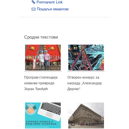
Permanent Link
Пошаљи емаилом
Сродни текстови
Програм стипендија
Отворен конкурс за
немачке привреде
награду „Александар
Зоран Ђинђић
Дероко“