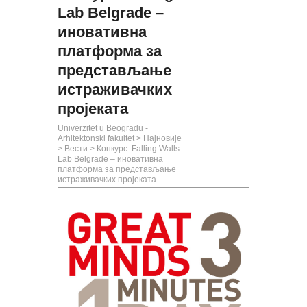
Lab Belgrade –
иновативна
платформа за
представљање
истраживачких
пројеката
Univerzitet u Beogradu -
Arhitektonski fakultet
>
Најновије
>
Вести
>
Конкурс: Falling Walls
Lab Belgrade – иновативна
платформа за представљање
истраживачких пројеката