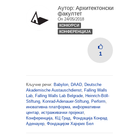
Аутор:
Архитектонски
факултет
On 24/05/2018
КОНКУРСИ
КОНФЕРЕНЦИЈА
1
Кључне речи:
Babylon
,
DAAD
,
Deutsche
Akademische Austauschdienst
,
Falling Walls
Lab
,
Falling Walls Lab Belgrade
,
Heinrich-Böll-
Stiftung
,
Konrad-Adenauer-Stiftung
,
Perform
,
иновативна платформа
,
информативни
центар
,
истраживачки пројекат
,
Конференција
,
КЦ Град
,
Фондација Конрад
Аденауер
,
Фондацијом Хајнрих Бел