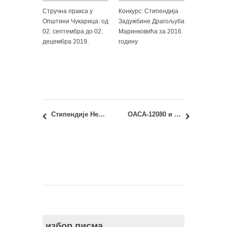
Стручна пракса у
Конкурс: Стипендија
Општини Чукарица: од
Задужбине Драгољуба
02. септембра до 02.
Маринковића за 2016.
децембра 2019.
годину
Стипендије Немачке фондације за животну средину – DBU MOE за 2019.
ОАСА-12080 и ИАСА-12080 – Геометрија облика 2: Промена термина другог колоквијума
избор писма