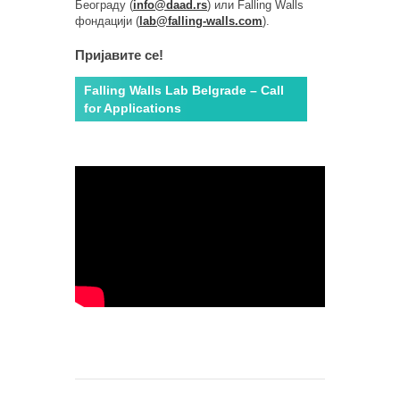
Београду (
info@daad.rs
) или Falling Walls
фондацији (
lab@falling-walls.com
).
Пријавите се!
Falling Walls Lab Belgrade – Call
for Applications