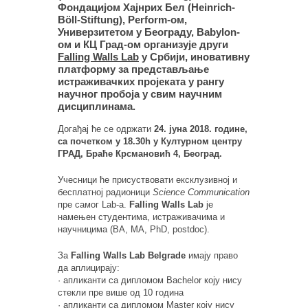
Фондацијом Хајнрих Бел (Heinrich-
Böll-Stiftung), Perform-ом,
Универзитетом у Београду, Babylon-
ом и КЦ Град-ом организује други
Falling Walls Lab
у Србији, иновативну
платформу за представљање
истраживачких пројеката у рангу
научног пробоја у свим научним
дисциплинама.
Догађај ће се одржати
24. јуна 2018. године,
са почетком у 18.30h у Културном центру
ГРАД, Браће Крсмановић 4, Београд.
Учесници ће присуствовати ексклузивној и
бесплатној радионици
Science Communication
пре самог Lab-а.
Falling Walls Lab
је
намењен студентима, истраживачима и
научницима (BA, MA, PhD, postdoc).
За
Falling Walls Lab Belgrade
имају право
да аплицирају:
· апликанти са дипломом Bachelor коју нису
стекли пре више од 10 година
· апликанти са дипломом Master коју нису