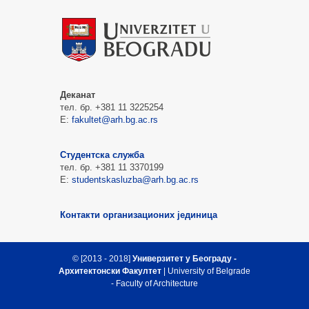
Деканат
тел. бр. +381 11 3225254
Е:
fakultet@arh.bg.ac.rs
Студентска служба
тел. бр. +381 11 3370199
Е:
studentskasluzba@arh.bg.ac.rs
Контакти организационих јединица
© [2013 - 2018]
Универзитет у Београду -
Архитектонски Факултет
| University of Belgrade
- Faculty of Architecture