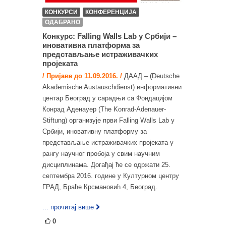
КОНКУРСИ
КОНФЕРЕНЦИЈА
ОДАБРАНО
Конкурс: Falling Walls Lab у Србији –
иновативна платформа за
представљање истраживачких
пројеката
/ Пријаве до 11.09.2016. /
ДААД – (Deutsche
Akademische Austauschdienst) информативни
центар Београд у сарадњи са Фондацијом
Конрад Аденауер (The Konrad-Adenauer-
Stiftung) организује први Falling Walls Lab у
Србији, иновативну платформу за
представљање истраживачких пројеката у
рангу научног пробоја у свим научним
дисциплинама. Догађај ће се одржати 25.
септембра 2016. године у Културном центру
ГРАД, Браће Крсмановић 4, Београд.
... прочитај више
0