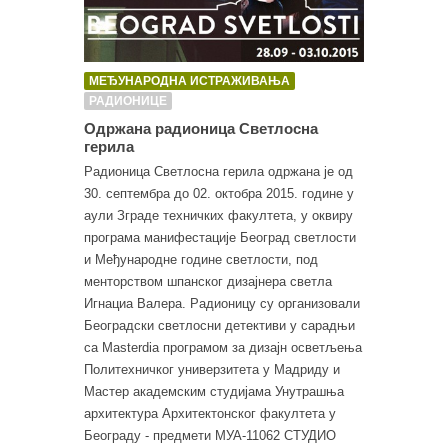
МЕЂУНАРОДНА ИСТРАЖИВАЊА
РАДИОНИЦЕ
Одржана радионица Светлосна
герила
Радионица Светлосна герила одржана је од
30. септембра до 02. октобра 2015. године у
аули Зграде техничких факултета, у оквиру
програма манифестације Београд светлости
и Међународне године светлости, под
менторством шпанског дизајнера светла
Игнациа Валера. Радионицу су организовали
Београдски светлосни детективи у сарадњи
са Masterdia програмом за дизајн осветљења
Политехничког универзитета у Мадриду и
Мастер академским студијама Унутрашња
архитектура Архитектонског факултета у
Београду - предмети МУА-11062 СТУДИО