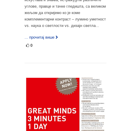
углове, правце и тачке гледишта, са великом
жељом да откријемо ко је коме
комплементарни контраст – лумино уметност
vs. наука о светлости vs. дизајн светла...
... прочитај више
0