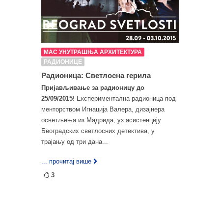
МАС УНУТРАШЊА АРХИТЕКТУРА
РАДИОНИЦЕ
Радионица: Светлосна герила
Пријављивање за радионицу до
25/09/2015!
Експериментална радионица под
менторством Игнација Валера, дизајнера
осветљења из Мадрида, уз асистенцију
Београдских светлосних детектива, у
трајању од три дана...
... прочитај више
3