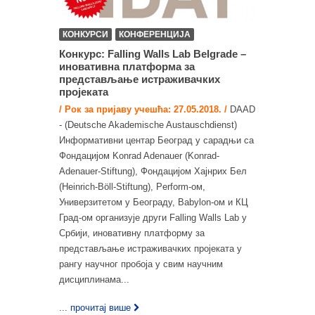
КОНКУРСИ
КОНФЕРЕНЦИЈА
Конкурс: Falling Walls Lab Belgrade –
иновативна платформа за
представљање истраживачких
пројеката
/ Рок за пријаву учешћа: 27.05.2018. /
DAAD
- (Deutsche Akademische Austauschdienst)
Информативни центар Београд у сарадњи са
Фондацијом Konrad Adenauer (Konrad-
Adenauer-Stiftung), Фондацијом Хајнрих Бел
(Heinrich-Böll-Stiftung), Perform-ом,
Универзитетом у Београду, Babylon-ом и КЦ
Град-ом организује други Falling Walls Lab у
Србији, иновативну платформу за
представљање истраживачких пројеката у
рангу научног пробоја у свим научним
дисциплинама...
... прочитај више