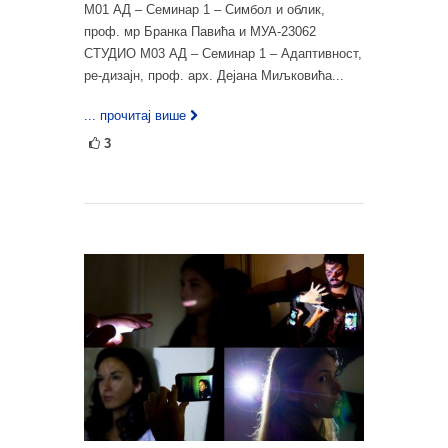
М01 АД – Семинар 1 – Симбол и облик,
проф. мр Бранка Павића и МУА-23062
СТУДИО М03 АД – Семинар 1 – Адаптивност,
ре-дизајн, проф. арх. Дејана Миљковића...
... прочитај више
3