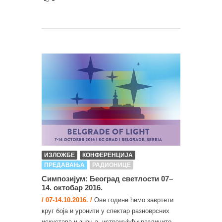
ИЗЛОЖБЕ
КОНФЕРЕНЦИЈА
ПРЕДАВАЊА
РАДИОНИЦЕ
Симпозијум: Београд светлости 07–
14. октобар 2016.
/ 07-14.10.2016. /
Ове године ћемо завртети
круг боја и уронити у спектар разноврсних
искустава и знања, истражујући различите