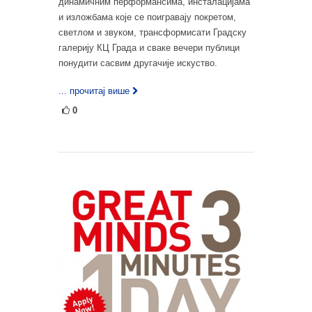
динамичним перформансима, инсталацијама
и изложбама које се поигравају покретом,
светлом и звуком, трансформисати Градску
галерију КЦ Града и сваке вечери публици
понудити сасвим другачије искуство.
... прочитај више
0