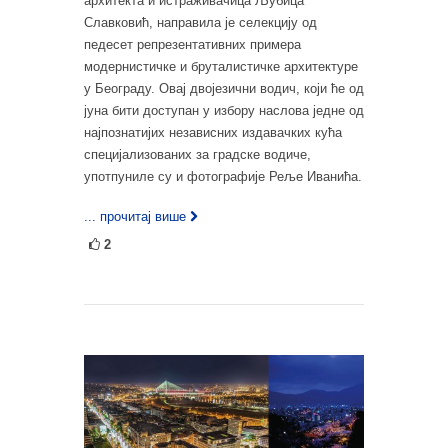
архитекта и истраживачица Љубица
Славковић, направила је селекцију од
педесет репрезентативних примера
модернистичке и бруталистичке архитектуре
у Београду. Овај двојезични водич, који ће од
јуна бити доступан у избору наслова једне од
најпознатијих независних издавачких кућа
специјализованих за градске водиче,
употпуниле су и фотографије Реље Иванића.
... прочитај више
2