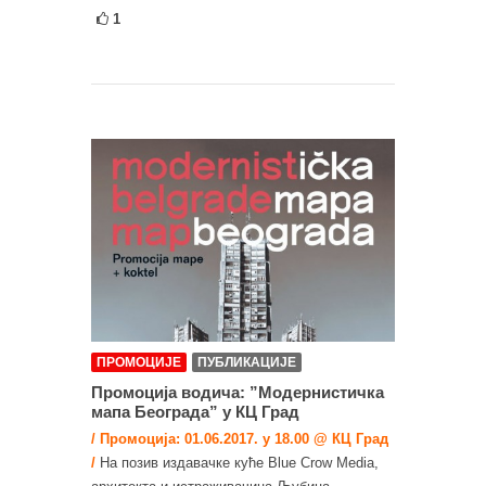
1
ПРОМОЦИЈЕ
ПУБЛИКАЦИЈЕ
Промоција водича: ”Модернистичка
мапа Београда” у КЦ Град
/ Промоција: 01.06.2017. у 18.00 @ КЦ Град
/
На позив издавачке куће Blue Crow Media,