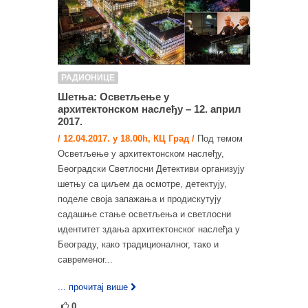
РАДИОНИЦЕ
Шетња: Осветљење у
архитектонском наслеђу – 12. април
2017.
/ 12.04.2017. у 18.00h, КЦ Град /
Под темом
Осветљење у архитектонском наслеђу,
Београдски Светлосни Детективи организују
шетњу са циљем да осмотре, детектују,
поделе своја запажања и продискутују
садашње стање осветљења и светлосни
идентитет здања архитектонског наслеђа у
Београду, како традиционалног, тако и
савременог...
... прочитај више
0