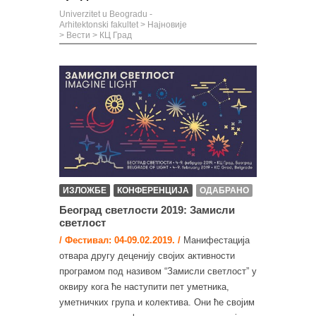
Univerzitet u Beogradu -
Arhitektonski fakultet
>
Најновије
>
Вести
>
КЦ Град
ИЗЛОЖБЕ
КОНФЕРЕНЦИЈА
ОДАБРАНО
Београд светлости 2019: Замисли
светлост
/ Фестивал: 04-09.02.2019. /
Манифестација
отвара другу деценију својих активности
програмом под називом “Замисли светлост” у
оквиру кога ће наступити пет уметника,
уметничких група и колектива. Они ће својим