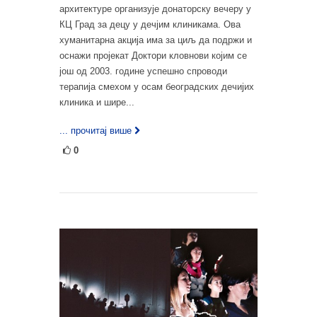
архитектуре организује донаторску вечеру у
КЦ Град за децу у дечјим клиникама. Ова
хуманитарна акција има за циљ да подржи и
оснажи пројекат Доктори кловнови којим се
још од 2003. године успешно спроводи
терапија смехом у осам београдских дечијих
клиника и шире...
... прочитај више
0