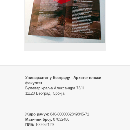
Универзитет у Београду - Архитектонски
факултет
Булевар краља Александра 73/II
11120 Београд, Србија
Жиро рачун:
840-0000032849845-71
Матични број:
07032480
ПИБ:
100252129