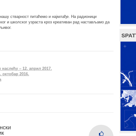
 нашу стварност питаћемо и најмлађе. На радионици
г и школског узраста кроз креативан рад настављамо да
љивог.
SPAT
наслеђу – 12. април 2017.
. октобар 2016.
а
нски
ик