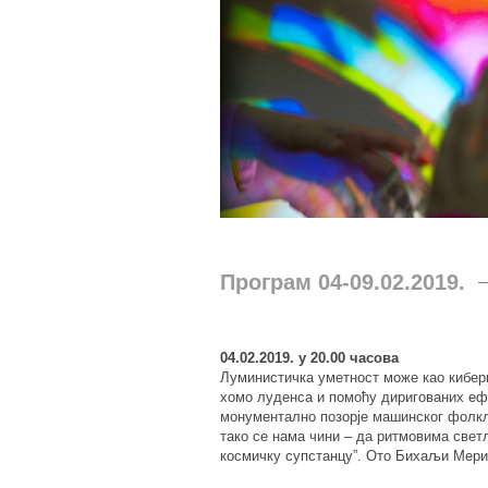
Програм 04-09.02.2019.
04.02.2019. у 20.00 часова
Луминистичка уметност може као кибер
хомо луденса и помоћу диригованих еф
монументално позорје машинског фолкло
тако се нама чини – да ритмовима свет
космичку супстанцу”. Ото Бихаљи Мери