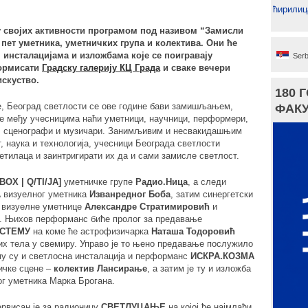
ћирилиц
у својих активности програмом под називом “Замисли
 пет уметника, уметничких група и колектива. Они ће
нсталацијама и изложбама које се поигравају
Serb
формисати
Градску галерију КЦ Града
и сваке вечери
искуство.
180 
е, Београд светлости се ове године бави замишљањем,
ФАКУ
међу учесницима наћи уметници, научници, перформери,
и, сценографи и музичари. Занимљивим и несвакидашњим
, наука и технологија, учесници Београда светлости
етилаца и заинтригирати их да и сами замисле светлост.
BOX | Q/TI/JA]
уметничке групе
Радио.Ница
, а следи
A
визуелног уметника
Изванредног Боба
, затим синергетски
визуелне уметнице
Александре Стратимировић
и
. Њихов перформанс биће пролог за предавање
ИСТЕМУ
на коме ће астрофизичарка
Наташа Тодоровић
их тела у свемиру. Управо је то њено предавање послужило
му су и светлосна инсталација и перформанс
ИСКРА.КОЗМА
ичке сцене –
колектив Лансирање
, а затим је ту и изложба
г уметника Марка Брогана.
рвисан је за радионицу
СВЕТЛУЦАЊЕ
на којој ће најмлађи