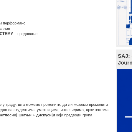
ни перформанс
аплан
ИСТЕМУ
– предавање
SAJ: 
Journ
 у граду, шта можемо променити, да ли можемо променити
једно са студентима, уметницима, инжењерима, архитектама
ветлосној шетњи + дискусији
коју предводи група