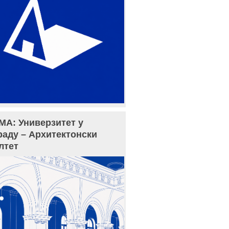
МА: Универзитет у
раду – Архитектонски
лтет