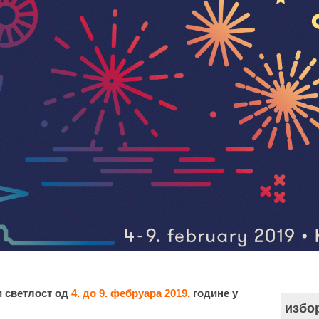
и светлост
од
4. до 9. фебруара 2019.
године у
избо