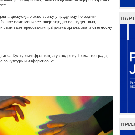
ост.
јавна дискусија о осветљењу у граду коју ће водити
ПАРТ
и ће пре саме манифестације заједно са студентима,
и свим заинтересованим грађанима организовати
светлосну
дњи са Културним фронтом, а уз подршку Града Београда,
ва за културу и информисање.
ПРИЈ