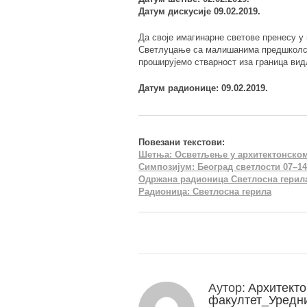
Датум дискусије 09.02.2019.
Да своје имагинарне светове пренесу у
Светлуцање са малишанима предшколско
проширујемо стварност иза граница вид
Датум радионице: 09.02.2019.
Повезани текстови:
Шетња: Осветљење у архитектонском 
Симпозијум: Београд светлости 07–14
Одржана радионица Светлосна герил
Радионица: Светлосна герила
Аутор:
Архитекто
факултет_Уредн