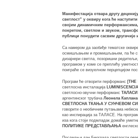
Манифестација отвара другу децениј
светлост” у оквиру кога ће наступити
својим динамичним перформансима, и
покретом, светлом и звуком, транс
публици понудити сасвим другачије 
Са намером да заобиђе тематске оквир
осмишљањем и промишљањем, па ће се 
дизајнери светла, позоришни редитељ
програмом у коме се преплићу уметност
поиграће се визуелном перцепцијом пос
Програм ће отворити перформанс
[THE 
светлосна инсталација
LUMINISCENCI
светлосно-звучни перформанс
ТАЛАСИ
аргентинског трубача
Леонела Каплана
СВЕТЛОСНА ТКАЊА У СУНЧЕВОМ С
говорити о необичним путањама небеск
као инспирација за ТАЛАСЕ. На програ
иза кога стоји подмладак домаће уметн
ПОЛИТИКЕ ПРЕДСТАВЉАЊА
енглеско
Последњи дан Београда светлости резе