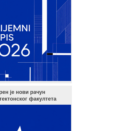
рен је нови рачун
тектонског факултета