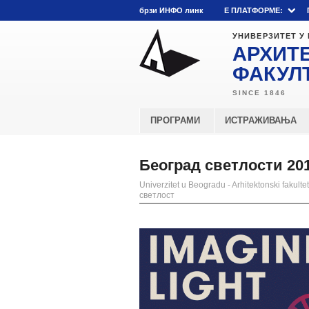
брзи ИНФО линк
E ПЛАТФОРМЕ:
УНИВЕРЗИТЕТ У
АРХИТ
ФАКУЛ
ПРОГРАМИ
ИСТРАЖИВАЊА
Београд светлости 20
Univerzitet u Beogradu - Arhitektonski fakultet
светлост