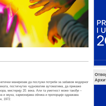
Отво
Архи
нетички маниризам да послужи потреби за забавом модерног
еката, постигнутих чудноватим аутоматима, да прикаже
ра, мистерију 20. века. Али та уметност може такође –
ла и звука, хармонијама облика и пропорције одражава
н, 1972.