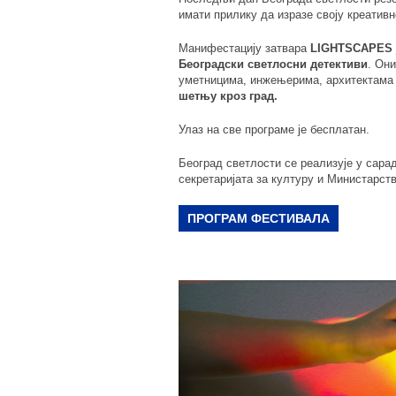
имати прилику да изразе своју креативн
Манифестацију затвара
LIGHTSCAPES
Београдски светлосни детективи
. Он
уметницима, инжењерима, архитектама 
шетњу кроз град.
Улаз на све програме је бесплатан.
Београд светлости се реализује у сара
секретаријата за културу и Министарст
ПРОГРАМ ФЕСТИВАЛА