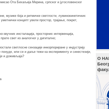
а мисао Ота Бихаљија Мерина, српског и југословенског
не, музике боја и ритмичке светлости, луминокинетичких
у уметнички концепт увели простор, трајање, покрет,
о-звучних инсталација, просторних интервенција,
 прате свет из аналогног у дигитално;
постали светлосне сензације инкорпориране у индустрију
 понуде, или се и даље тежи ка експерименту и синестезији,
је и доживљаја?
О НА
Беог
факу
а