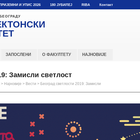
ПРИЈЕМНИ И УПИС 2026
180 ЈУБИЛЕЈ
RIBA
Контакт
 БЕОГРАДУ
ЕКТОНСКИ
ТЕТ
ЗАПОСЛЕНИ
О ФАКУЛТЕТУ
НАЈНОВИЈЕ
19: Замисли светлост
>
Најновије
>
Вести
>
Београд светлости 2019: Замисли