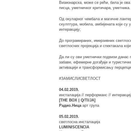
Визионарска, може се рећи, била је ов
писца, уметничког критичара, уметника.
Од окуларног чембала и магичне лантер
скулптура, мобила, амбијената који су 
интеракцију;
До програмираних, имерзивних светлосн
светлосних пројекција и спектакала који
Да ли су ови уметнички подвизи данас 
забаве, ефемерне догађаје и туристичке
активацији и трансформисању перцепци
#ЗАМИСЛИСВЕТЛОСТ
04.02.2019.
инсталација // перформанс // интеракциј
[THE BOX | Q/TI/JA]
Радио.Ница
арт група
05.02.2019.
светлосна инсталација
LUMINISCENCIA