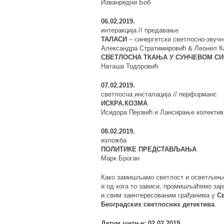
Изванредни Боб
06.02.2019.
интеракција // предавање
ТАЛАСИ
– синергетски светлосно-звуч
Александра Стратимировић & Леонел К
СВЕТЛОСНА ТКАЊА У СУНЧЕВОМ С
Наташа Тодоровић
07.02.2019.
светлосна инсталација // перформанс
ИСКРА.КОЗМА
Исидора Пејовић и Лансирање колектив
08.02.2019.
изложба
ПОЛИТИКЕ ПРЕДСТАВЉАЊА
Марк Броган
Како замишљамо светлост и осветљење
и од кога то зависи, промишљаћемо за
и свим заинтересованим грађанима у
С
Београдских светлосних детектива
.
Датум шетње: 02.02.2019.