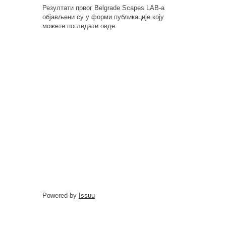
Резултати првог Belgrade Scapes LAB-а
објављени су у форми публикације коју
можете погледати овде:
Powered by
Issuu