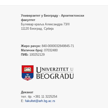
Универзитет у Београду - Архитектонски
факултет
Булевар краља Александра 73/II
11120 Београд, Србија
Жиро рачун:
840-0000032849845-71
Матични број:
07032480
ПИБ:
100252129
Деканат
тел. бр. +381 11 3225254
Е:
fakultet@arh.bg.ac.rs