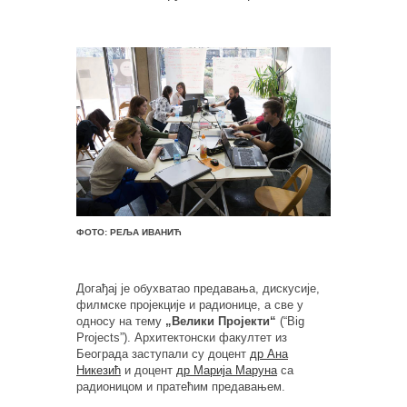
ФОТО: РЕЉА ИВАНИЋ
Догађај је обухватао предавања, дискусије,
филмске пројекције и радионице, а све у
односу на тему
„Велики Пројекти“
(“Big
Projects”). Архитектонски факултет из
Београда заступали су доцент
др Ана
Никезић
и доцент
др Марија Маруна
са
радионицом и пратећим предавањем.