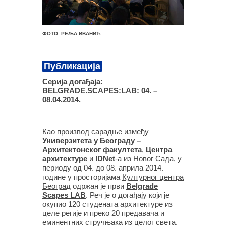
ФОТО: РЕЉА ИВАНИЋ
Публикација
Серија догађаја:
BELGRADE.SCAPES:LAB: 04. –
08.04.2014.
Као производ сарадње између
Универзитета у Београду –
Архитектонског факултета
,
Центра
архитектур
е
и
IDNet
-а из Новог Сада, у
периоду од 04. до 08. априла 2014.
године у просторијама
Културног центра
Београд
одржан је први
Belgrade
Scapes LAB
. Реч је о догађају који је
окупио 120 студената архитектуре из
целе регије и преко 20 предавача и
еминентних стручњака из целог света.