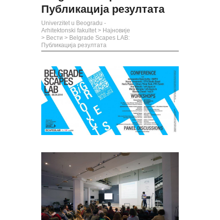
Публикација резултата
Univerzitet u Beogradu -
Arhitektonski fakultet
>
Најновије
>
Вести
>
Belgrade Scapes LAB:
Публикација резултата