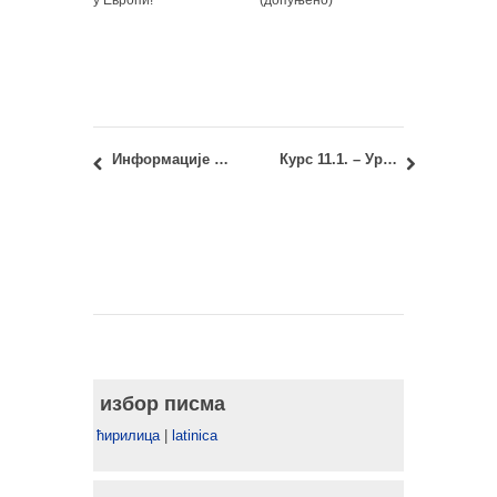
у Европи!
(допуњено)
Информације за полагање Пријемног испита 2014.
Курс 11.1. – Урбана структура и Курс М1.1. – Историја и теорија урбанизма: Враћање радова и записника
избор писма
ћирилица
|
latinica