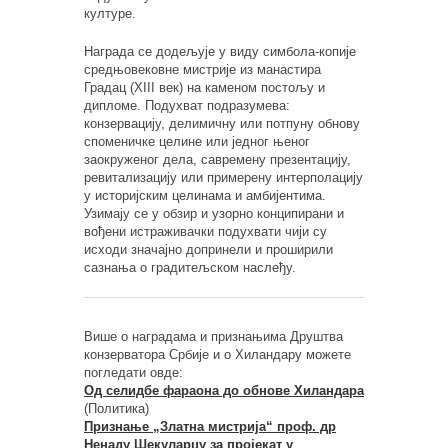
културе.
Награда се додељује у виду симбола-копије
средњовековне мистрије из манастира
Градац (XIII век) на каменом постољу и
дипломе. Подухват подразумева:
конзервацију, делимичну или потпуну обнову
споменичке целине или једног њеног
заокруженог дела, савремену презентацију,
ревитализацију или примерену интерполацију
у историјским целинама и амбијентима.
Узимају се у обзир и узорно конципирани и
вођени истраживачки подухвати чији су
исходи значајно допринели и проширили
сазнања о градитељском наслеђу.
Више о наградама и признањима Друштва
конзерватора Србије и о Хиландару можете
погледати овде:
Од селидбе фараона до обнове Хиландара
(Политика)
Признање „Златна мистрија“ проф. др
Ненаду Шекуларцу за пројекат у