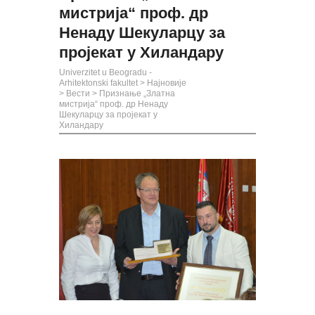
мистрија“ проф. др
Ненаду Шекуларцу за
пројекат у Хиландару
Univerzitet u Beogradu -
Arhitektonski fakultet
>
Најновије
>
Вести
>
Признање „Златна
мистрија“ проф. др Ненаду
Шекуларцу за пројекат у
Хиландару