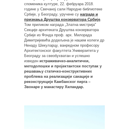
споменика културе, 22. фебруара 2018.
године у Свечаној сали Народне библиотеке
Србије, у Београду, уручене су
награде и
признања Друштва конзерватора Србије
.
Том приликом награда „Златна мистријаʺ
Секције архитеката Друштва конзерватора
Србије из Фонда проф. арх. Милорада
Димитријевића додељена је нашем колеги др
Ненаду Шекуларцу, ванредном професору
Архитектонског факултета Универзитета у
Београду за свеобухватан и успешно
изведен
истраживачко-аналитички,
методолошки и пројектантски поступак у
решавању статичко-конструктивних
проблема на реализацији санације и
реконструкције Камбанског пирга –
Звонаре у манастиру Хиландар.