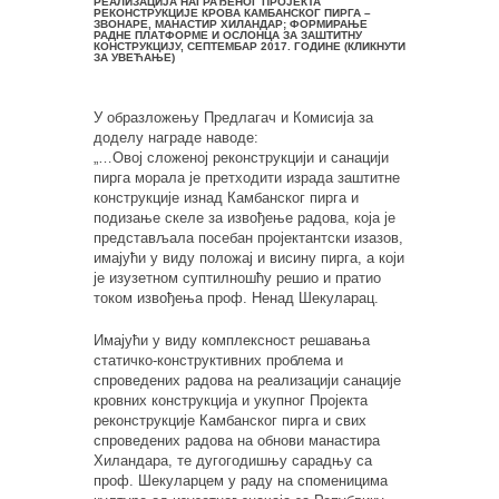
РЕАЛИЗАЦИЈА НАГРАЂЕНОГ ПРОЈЕКТА
РЕКОНСТРУКЦИЈЕ КРОВА КАМБАНСКОГ ПИРГА –
ЗВОНАРЕ, МАНАСТИР ХИЛАНДАР; ФОРМИРАЊЕ
РАДНЕ ПЛАТФОРМЕ И ОСЛОНЦА ЗА ЗАШТИТНУ
КОНСТРУКЦИЈУ, СЕПТЕМБАР 2017. ГОДИНЕ (КЛИКНУТИ
ЗА УВЕЋАЊЕ)
У образложењу Предлагач и Комисија за
доделу награде наводе:
„…Овој сложеној реконструкцији и санацији
пирга морала је претходити израда заштитне
конструкције изнад Камбанског пирга и
подизање скеле за извођење радова, која је
представљала посебан пројектантски изазов,
имајући у виду положај и висину пирга, а који
је изузетном суптилношћу решио и пратио
током извођења проф. Ненад Шекуларац.
Имајући у виду комплексност решавања
статичко-конструктивних проблема и
спроведених радова на реализацији санације
кровних конструкција и укупног Пројекта
реконструкције Камбанског пирга и свих
спроведених радова на обнови манастира
Хиландара, те дугогодишњу сарадњу са
проф. Шекуларцем у раду на споменицима