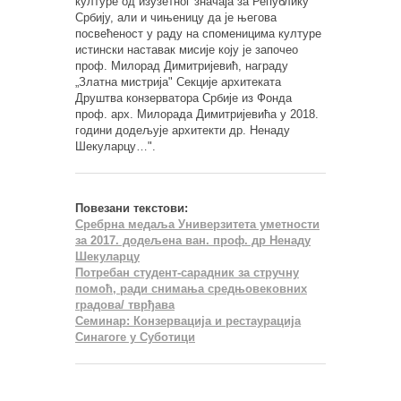
културе од изузетног значаја за Републику
Србију, али и чињеницу да је његова
посвећеност у раду на споменицима културе
истински наставак мисије коју је започео
проф. Милорад Димитријевић, награду
„Златна мистријаʺ Секције архитеката
Друштва конзерватора Србије из Фонда
проф. арх. Милорада Димитријевића у 2018.
години додељује архитекти др. Ненаду
Шекуларцу…ʺ.
Повезани текстови:
Сребрна медаља Универзитета уметности
за 2017. додељена ван. проф. др Ненаду
Шекуларцу
Потребан студент-сарадник за стручну
помоћ, ради снимања средњовековних
градова/ тврђава
Семинар: Конзервација и рестаурација
Синагоге у Суботици