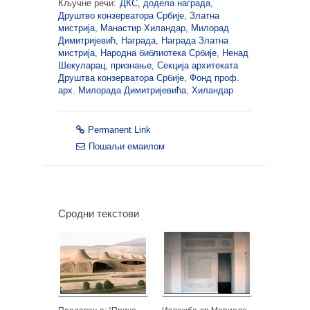
Кључне речи:
ДКС
,
додела награда
,
Друштво конзерватора Србије
,
Златна
мистрија
,
Манастир Хиландар
,
Милорад
Димитријевић
,
Награда
,
Награда Златна
мистрија
,
Народна библиотека Србије
,
Ненад
Шекуларац
,
признање
,
Секција архитеката
Друштва конзерватора Србије
,
Фонд проф.
арх. Милорада Димитријевића
,
Хиландар
Permanent Link
Пошаљи емаилом
Сродни текстови