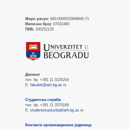
Жиро рачун:
840-0000032849845-71
Матични број:
07032480
ПИБ:
100252129
Деканат
тел. бр. +381 11 3225254
Е:
fakultet@arh.bg.ac.rs
Студентска служба
тел. бр. +381 11 3370199
Е:
studentskasluzba@arh.bg.ac.rs
Контакти организационих јединица