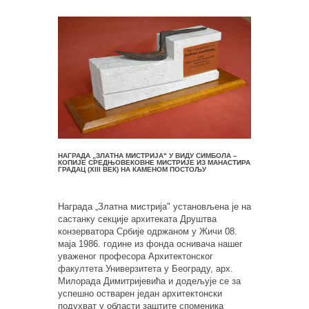
НАГРАДА „ЗЛАТНА МИСТРИЈАʺ У ВИДУ СИМБОЛА –
КОПИЈЕ СРЕДЊОВЕКОВНЕ МИСТРИЈЕ ИЗ МАНАСТИРА
ГРАДАЦ (XIII ВЕК) НА КАМЕНОМ ПОСТОЉУ
Награда „Златна мистријаʺ установљена је на
састанку секције архитеката Друштва
конзерватора Србије одржаном у Жичи 08.
маја 1986. године из фонда оснивача нашег
уваженог професора Архитектонског
факултета Универзитета у Београду, арх.
Милорада Димитријевића и додељује се за
успешно остварен један архитектонски
подухват у области заштите споменика