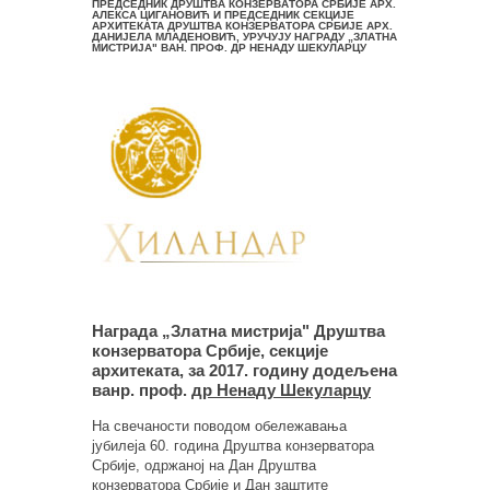
ПРЕДСЕДНИК ДРУШТВА КОНЗЕРВАТОРА СРБИЈЕ АРХ.
АЛЕКСА ЦИГАНОВИЋ И ПРЕДСЕДНИК СЕКЦИЈЕ
АРХИТЕКАТА ДРУШТВА КОНЗЕРВАТОРА СРБИЈЕ АРХ.
ДАНИЈЕЛА МЛАДЕНОВИЋ, УРУЧУЈУ НАГРАДУ „ЗЛАТНА
МИСТРИЈАʺ ВАН. ПРОФ. ДР НЕНАДУ ШЕКУЛАРЦУ
Награда „Златна мистријаʺ Друштва
конзерватора Србије, секције
архитеката, за 2017. годину додељена
ванр. проф.
др Ненаду Шекуларцу
На свечаности поводом обележавања
јубилеја 60. година Друштва конзерватора
Србије, одржаној на Дан Друштва
конзерватора Србије и Дан заштите