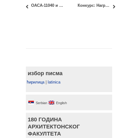
ОАСА-11040 и ИАСА-11040 Архитектонске конструкције 1: Јануарски испитни рок – Увид у радове
Конкурс: Награда Веселина Лучића за 2018. годину за најбоља научна и књижевна остварења
избор писма
ћирилица
|
latinica
Serbian
English
180 ГОДИНА
АРХИТЕКТОНСКОГ
ФАКУЛТЕТА