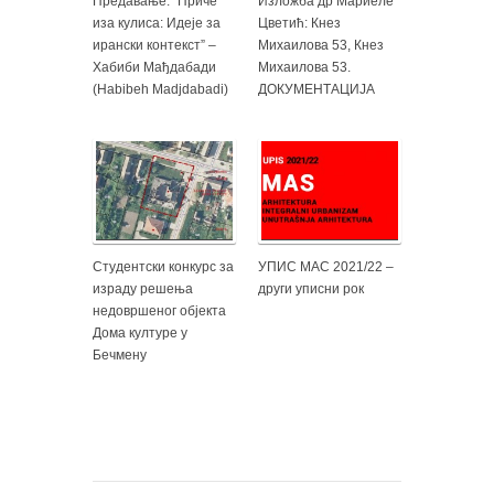
Предавање: “Приче
Изложба др Мариеле
иза кулиса: Идеје за
Цветић: Кнез
ирански контекст” –
Михаилова 53, Кнез
Хабиби Мађдабади
Михаилова 53.
(Habibeh Madjdabadi)
ДОКУМЕНТАЦИЈА
Студентски конкурс за
УПИС МАС 2021/22 –
израду решења
други уписни рок
недовршеног објекта
Дома културе у
Бечмену