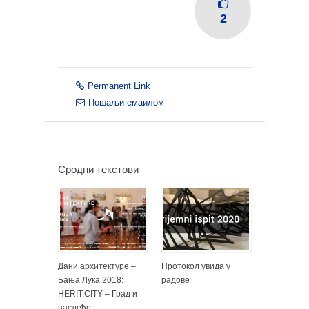
2
Permanent Link
Пошаљи емаилом
Сродни текстови
Дани архитектуре –
Протокол увида у
Бања Лука 2018:
радове
HERIT.CITY – Град и
наслеђе