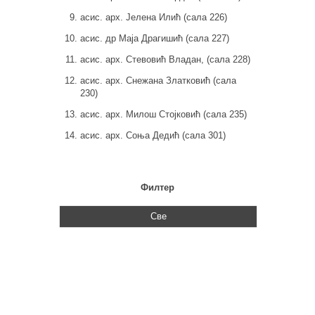
асис. арх. Јелена Илић (сала 226)
асис. др Маја Драгишић (сала 227)
асис. арх. Стевовић Владан, (сала 228)
асис. арх. Снежана Златковић (сала
230)
асис. арх. Милош Стојковић (сала 235)
асис. арх. Соња Дедић (сала 301)
Филтер
Све