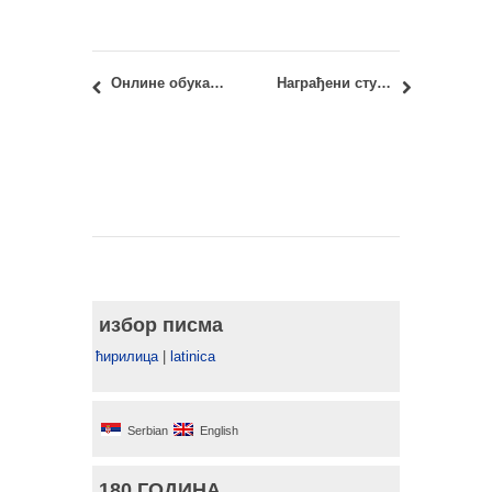
Онлине обука “ДЕМИСТИФИКАЦИЈА ПЛАНИРАЊА – приступ и разумевање информација од јавног значаја у области урбанистичког и просторног планирања”
Награђени студенти Архитектонског факултета од стране Института за архитектуру и урбанизам Србије за 2020. годину
избор писма
ћирилица
|
latinica
Serbian
English
180 ГОДИНА