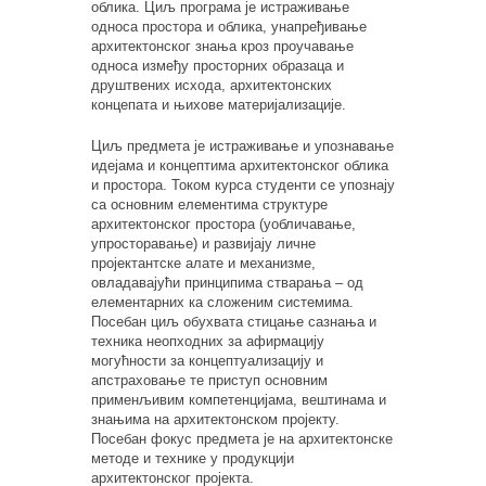
облика. Циљ програма је истраживање
односа простора и облика, унапређивање
архитектонског знања кроз проучавање
односа између просторних образаца и
друштвених исхода, архитектонских
концепата и њихове материјализације.
Циљ предмета је истраживање и упознавање
идејама и концептима архитектонског облика
и простора. Током курса студенти се упознају
са основним елементима структуре
архитектонског простора (уобличавање,
упросторавање) и развијају личне
пројектантске алате и механизме,
овладавајући принципима стварања – од
елементарних ка сложеним системима.
Посебан циљ обухвата стицање сазнања и
техника неопходних за афирмацију
могућности за концептуализацију и
апстраховање те приступ основним
применљивим компетенцијама, вештинама и
знањима на архитектонском пројекту.
Посебан фокус предмета је на архитектонске
методе и технике у продукцији
архитектонског пројекта.