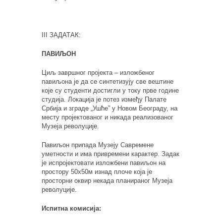
III ЗАДАТАК:
ПАВИЉОН
Циљ завршног пројекта – изложбеног
павиљона је да се синтетизују све вештине
које су студенти достигли у току прве године
студија. Локација је потез између Палате
Србија и зграде „Ушће” у Новом Београду, на
месту пројектованог и никада реализованог
Музеја револуције.
Павиљон припада Музеју Савремене
уметности и има привремени карактер. Задак
је испројектовати изложбени павиљон на
простору 50х50м изнад плоче која је
просторни оквир некада планираног Музеја
револуције.
Испитна комисија: