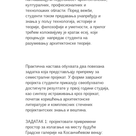
културалних, професионалних и
технолошких области. Поред вежби,
студенти током предавања унапређују и
знања у пољу технологија, историје и
теорије, филозофије и уметности, а прилог
трећем колоквијуму је кратак есеј, који
процењује напредак студента на
разумевању архитектонске теорије.
Практична настава обухвата два повезана
задатка која представљају припрему за
семестрални пројекат. У форми завршног
пројекта студенти приказују свеобухватно
достигнуте резултате у првој години студија,
као синтезу истраживања кроз пројекат,
почетак коришћења архитектонске
литературе и комплексних стечених
пројектантских знања и вештина.
ЗАДАТАК 1: пројектовати привремени
простор за излагање на месту будуће
Градске галерије на Косанчићевом венцу: