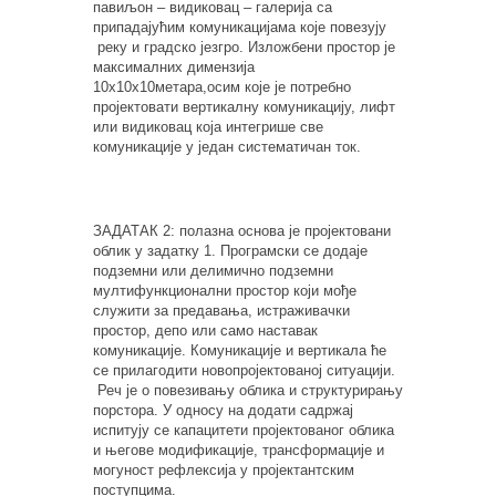
павиљон – видиковац – галерија са
припадајућим комуникацијама које повезују
реку и градско језгро. Изложбени простор је
максималних димензија
10х10х10метара,осим које је потребно
пројектовати вертикалну комуникацију, лифт
или видиковац која интегрише све
комуникације у један систематичан ток.
ЗАДАТАК 2: полазна основа је пројектовани
облик у задатку 1. Програмски се додаје
подземни или делимично подземни
мултифункционални простор који мође
служити за предавања, истраживачки
простор, депо или само наставак
комуникације. Комуникације и вертикала ће
се прилагодити новопројектованој ситуацији.
Реч је о повезивању облика и структурирању
порстора. У односу на додати садржај
испитују се капацитети пројектованог облика
и његове модификације, трансформације и
могуност рефлексија у пројектантским
поступцима.