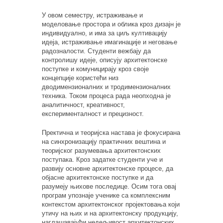
У овом семестру, истраживање и
моделовање простора и облика кроз дизајн је
индивидуално, и има за циљ култивацију
идеја, истраживање имагинације и неговање
радозналости. Студенти вежбају да
контролишу идеје, описују архитектонске
поступке и комуницирају кроз своје
концепције користећи низ
дводимензионалних и тродимензионалних
техника. Током процеса рада неопходна је
аналитичност, креативност,
експерименталност и прецизност.
Пректична и теоријска настава је фокусирана
на синхронизацију практичних вештина и
теоријског разумевања архитектонских
поступака. Кроз задатке студенти уче и
развију основне архитектонске процесе, да
објасне архитектонске поступке и да
разумеју њихове последице. Осим тога овај
програм упознаје ученике са комплексним
контекстом архитектонског пројектовања који
утичу на њих и на архитектонску продукцију,
наглашавајући недељивост архитектонских,