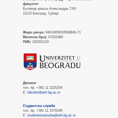
факултет
Булевар краља Александра 73/II
11120 Београд, Србија
Жиро рачун:
840-0000032849845-71
Матични број:
07032480
ПИБ:
100252129
Деканат
тел. бр. +381 11 3225254
Е:
fakultet@arh.bg.ac.rs
Студентска служба
тел. бр. +381 11 3370199
Е:
studentskasluzba@arh.bg.ac.rs