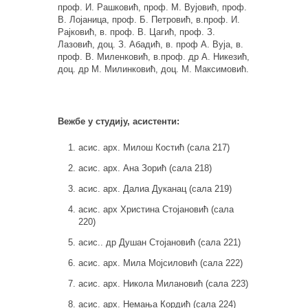
проф. И. Рашковић, проф. М. Вујовић, проф.
В. Лојаница, проф. Б. Петровић, в.проф. И.
Рајковић, в. проф. В. Цагић, проф. З.
Лазовић, доц. З. Абадић, в. проф А. Вуја, в.
проф. В. Миленковић, в.проф. др А. Никезић,
доц. др М. Милинковић, доц. М. Максимовић.
Вежбе у студију, асистенти:
асис. арх. Милош Костић (сала 217)
асис. арх. Ана Зорић (сала 218)
асис. арх. Далиа Дуканац (сала 219)
асис. арх Христина Стојановић (сала
220)
асис.. др Душан Стојановић (сала 221)
асис. арх. Мила Мојсиловић (сала 222)
асис. арх. Никола Милановић (сала 223)
асис. арх. Немања Кордић (сала 224)