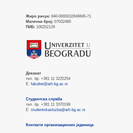
Жиро рачун:
840-0000032849845-71
Матични број:
07032480
ПИБ:
100252129
Деканат
тел. бр. +381 11 3225254
Е:
fakultet@arh.bg.ac.rs
Студентска служба
тел. бр. +381 11 3370199
Е:
studentskasluzba@arh.bg.ac.rs
Контакти организационих јединица