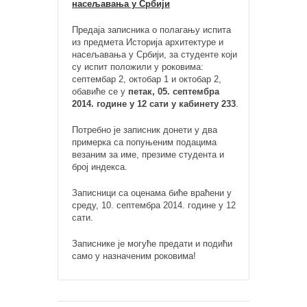
насељавања у Србији
Предаја записника о полагању испита
из предмета Историја архитектуре и
насељавања у Србији, за студенте који
су испит положили у роковима:
септембар 2, октобар 1 и октобар 2,
обавиће се у
петак, 05. септембра
2014. године у 12 сати у кабинету 233
.
Потребно је записник донети у два
примерка са попуњеним подацима
везаним за име, презиме студента и
број индекса.
Записници са оценама биће враћени у
среду, 10. септембра 2014. године у 12
сати.
Записнике је могуће предати и подићи
само у назначеним роковима!