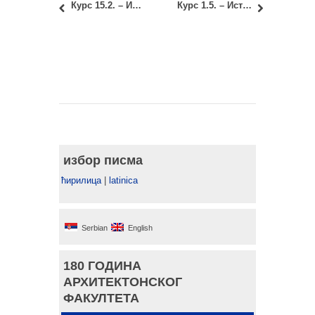
Курс 15.2. – Интегративна заштита градитељског наслеђа: Предаја записника о полагању испита
Курс 1.5. – Историја модерне уметности и дизајна: Предаја записника о полагању испита
избор писма
ћирилица
|
latinica
Serbian
English
180 ГОДИНА
АРХИТЕКТОНСКОГ
ФАКУЛТЕТА