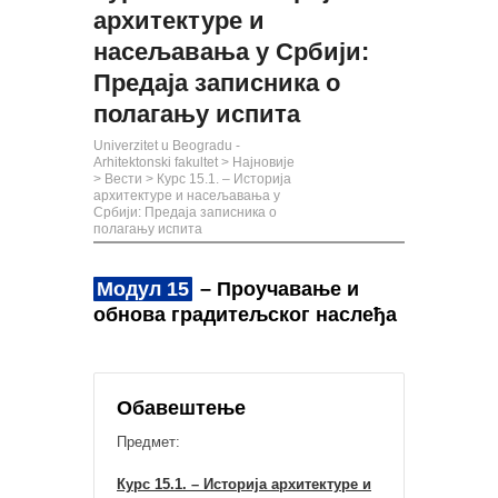
архитектуре и
насељавања у Србији:
Предаја записника о
полагању испита
Univerzitet u Beogradu -
Arhitektonski fakultet
>
Најновије
>
Вести
>
Курс 15.1. – Историја
архитектуре и насељавања у
Србији: Предаја записника о
полагању испита
Модул 15
– Проучавање и
обнова градитељског наслеђа
Обавештење
Предмет:
Курс 15.1. – Историја архитектуре и