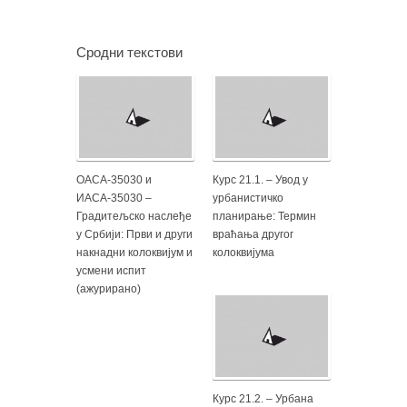
Сродни текстови
ОАСА-35030 и
Курс 21.1. – Увод у
ИАСА-35030 –
урбанистичко
Градитељско наслеђе
планирање: Термин
у Србији: Први и други
враћања другог
накнадни колоквијум и
колоквијума
усмени испит
(ажурирано)
Курс 21.2. – Урбана