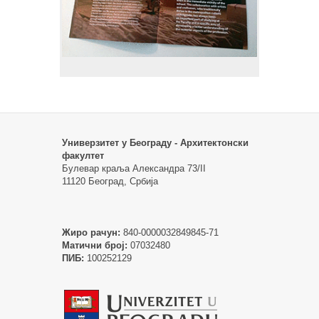
Универзитет у Београду - Архитектонски
факултет
Булевар краља Александра 73/II
11120 Београд, Србија
Жиро рачун:
840-0000032849845-71
Матични број:
07032480
ПИБ:
100252129