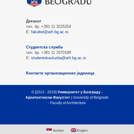
Деканат
тел. бр. +381 11 3225254
Е:
fakultet@arh.bg.ac.rs
Студентска служба
тел. бр. +381 11 3370199
Е:
studentskasluzba@arh.bg.ac.rs
Контакти организационих јединица
© [2013 - 2018]
Универзитет у Београду -
Архитектонски Факултет
| University of Belgrade
- Faculty of Architecture
Врх стране
Serbian
English