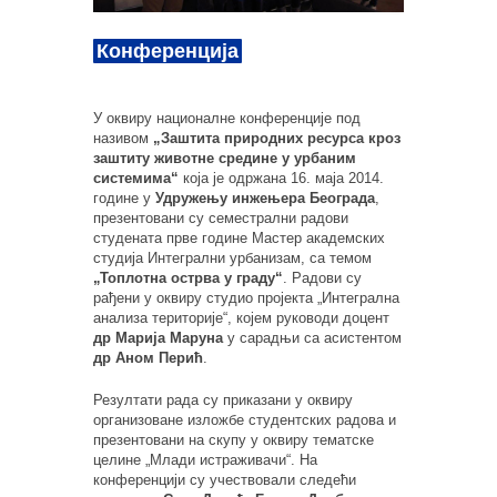
Конференција
У оквиру националне конференције под
називом
„Заштита природних ресурса кроз
заштиту животне средине у урбаним
системима“
која је одржана 16. маја 2014.
године у
Удружењу инжењера Београда
,
презентовани су семестрални радови
студената прве године Мастер академских
студија Интегрални урбанизам, са темом
„Топлотна острва у граду“
. Радови су
рађени у оквиру студио пројекта „Интегрална
анализа територије“, којем руководи доцент
др Марија Маруна
у сарадњи са асистентом
др Аном Перић
.
Резултати рада су приказани у оквиру
организоване изложбе студентских радова и
презентовани на скупу у оквиру тематске
целине „Млади истраживачи“. На
конференцији су учествовали следећи