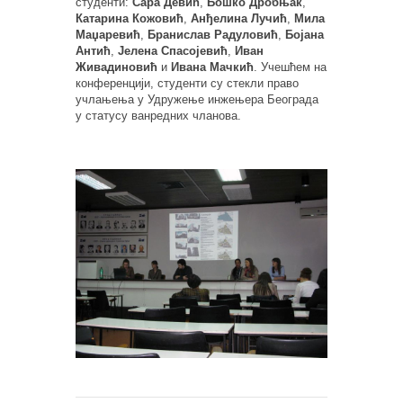
студенти:
Сара Девић
,
Бошко Дробњак
,
Катарина Кожовић
,
Анђелина Лучић
,
Мила
Маџаревић
,
Бранислав Радуловић
,
Бојана
Антић
,
Јелена Спасојевић
,
Иван
Живадиновић
и
Ивана Мачкић
. Учешћем на
конференцији, студенти су стекли право
учлањења у Удружење инжењера Београда
у статусу ванредних чланова.