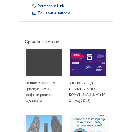
Permanent Link
Пошаљи емаилом
Сродни текстови
Европски програм
XIII БИНА: ”ОД
Ерасмус+ КА103 –
COMMUNIS ДО
пројекти размене
КОМУНИКАЦИЈА” (10-
студената
31. мај 2018)