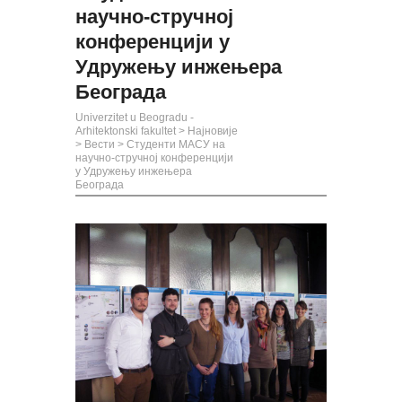
научно-стручној
конференцији у
Удружењу инжењера
Београда
Univerzitet u Beogradu -
Arhitektonski fakultet
>
Најновије
>
Вести
>
Студенти МАСУ на
научно-стручној конференцији
у Удружењу инжењера
Београда