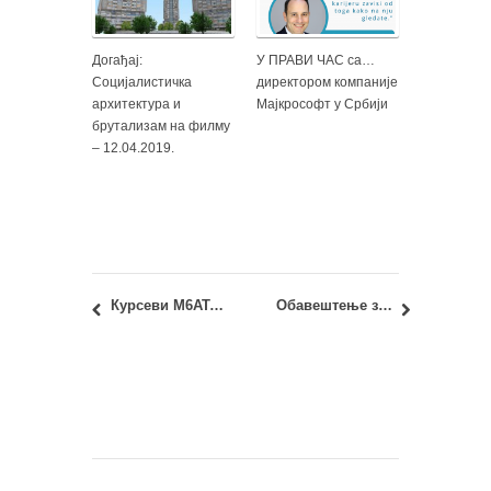
Догађај:
У ПРАВИ ЧАС са…
Социјалистичка
директором компаније
архитектура и
Мајкрософт у Србији
брутализам на филму
– 12.04.2019.
Курсеви М6АТ.2. и М8.3. – (Пр)оцена еколошких карактеристика зграда: Обавештење
Обавештење за стручну праксу: Новија архитектура Београда