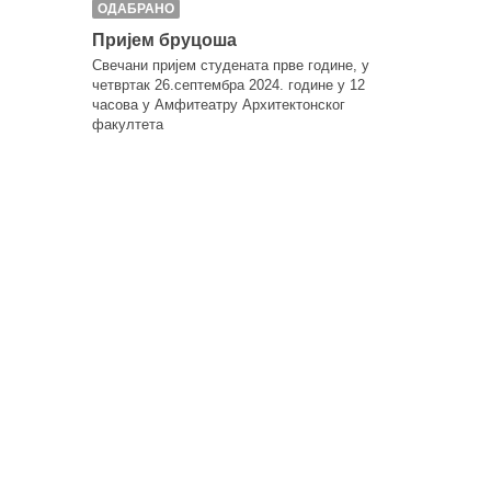
ОДАБРАНО
ОДАБРА
СТУДЕНТ
Пријем бруцоша
Изложба
Свечани пријем студената прве године, у
године
четвртак 26.септембра 2024. године у 12
часова у Амфитеатру Архитектонског
ОБЛИК –
факултета
Позивамо в
часова, у
присуству