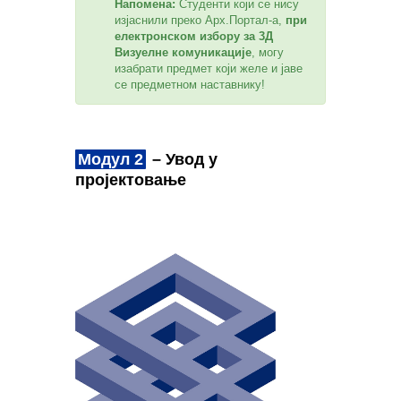
Напомена:
Студенти који се нису
изјаснили преко Арх.Портал-а,
при
електронском избору за 3Д
Визуелне комуникације
, могу
изабрати предмет који желе и јаве
се предметном наставнику!
Модул 2
– Увод у
пројектовање