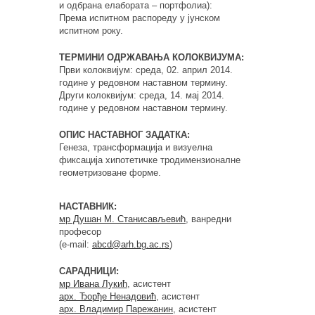
и одбрана елабората – портфолиа):
Према испитном распореду у јунском
испитном року.
ТЕРМИНИ ОДРЖАВАЊА КОЛОКВИЈУМА:
Први колoквијум: среда, 02. април 2014.
године у редовном наставном термину.
Други колоквијум: среда, 14. мај 2014.
године у редовном наставном термину.
ОПИС НАСТАВНОГ ЗАДАТКА:
Генеза, трансформација и визуелна
фиксација хипотетичке тродимензионалне
геометризоване форме.
НАСТАВНИК:
мр Душан М. Станисављевић
, ванредни
професор
(e-mail:
abcd@arh.bg.ac.rs
)
САРАДНИЦИ:
мр Ивана Лукић
, асистент
арх. Ђорђе Ненадовић
, асистент
арх. Владимир Парежанин
, асистент