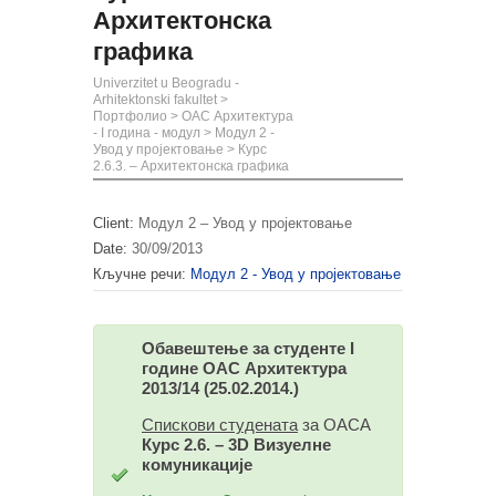
Архитектонска
графика
Univerzitet u Beogradu -
Arhitektonski fakultet
>
Портфолио
>
ОАС Архитектура
- I година - модул
>
Модул 2 -
Увод у пројектовање
>
Курс
2.6.3. – Архитектонска графика
Client:
Модул 2 – Увод у пројектовање
Date:
30/09/2013
Кључне речи:
Модул 2 - Увод у пројектовање
Обавештење за студенте I
године ОАС Архитектура
2013/14
(25.02.2014.)
Спискови студената
за ОАСА
Курс 2.6. – 3D Визуелне
комуникације