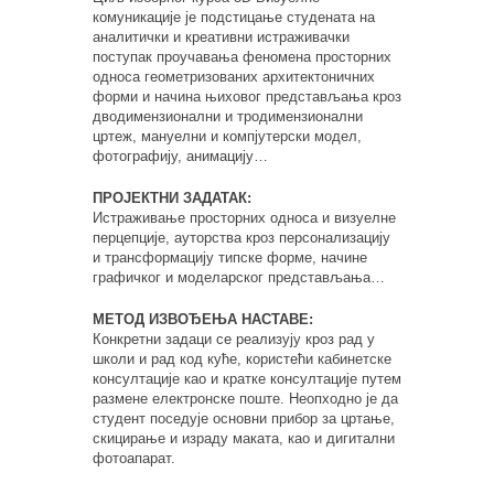
комуникације је подстицање студената на
аналитички и креативни истраживачки
поступак проучавања феномена просторних
односа геометризованих архитектоничних
форми и начина њиховог представљања кроз
дводимензионални и тродимензионални
цртеж, мануелни и компјутерски модел,
фотографију, анимацију…
ПРОЈЕКТНИ ЗАДАТАК:
Истрaживање просторних односа и визуелне
перцепције, ауторства кроз персонализацију
и трансформацију типске форме, начине
графичког и моделарског представљања…
МЕТОД ИЗВОЂЕЊА НАСТАВЕ:
Конкретни задаци се реализују кроз рад у
школи и рад код куће, користећи кабинетске
консултације као и кратке консултације путем
размене електронске поште. Неопходно је да
студент поседује основни прибор за цртање,
скицирање и израду маката, као и дигитални
фотоапарат.