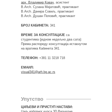
арх. Владимир Ковач
, асистент
B.Arch. Сузана Мијатовић, практикант
B.Arch. Данира Совиљ, практикант
B.Arch. Душан Поповић, практикант
БРОЈ КАБИНЕТА:
341
ВРЕМЕ ЗА КОНСУЛТАЦИЈЕ
са
студентима (једном недељно два сата):
Према распореду консултација истакнутом
на вратима Кабинета 341.
ТЕЛЕФОН:
+381 11 3218 718
ЕМАИЛ:
visual341@arh.bg.ac.rs
Упутство
ЦИЉЕВИ И ПРИСТУП НАСТАВИ:
Циљ изборног курса 3D Визуелне