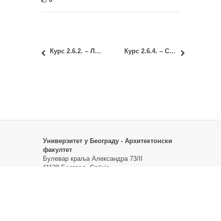
Курс 2.6.2. – Ликовне форме
Курс 2.6.4. – CAAD
Универзитет у Београду - Архитектонски
факултет
Булевар краља Александра 73/II
11120 Београд, Србија
Жиро рачун:
840-0000032849845-71
Матични број:
07032480
ПИБ:
100252129