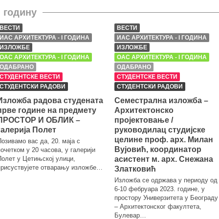
I годину
ВЕСТИ
ВЕСТИ
ИАС АРХИТЕКТУРА - I ГОДИНА
ИАС АРХИТЕКТУРА - I ГОДИНА
ИЗЛОЖБЕ
ИЗЛОЖБЕ
ОАС АРХИТЕКТУРА - I ГОДИНА
ОАС АРХИТЕКТУРА - I ГОДИНА
ОДАБРАНО
ОДАБРАНО
СТУДЕНТСКЕ ВЕСТИ
СТУДЕНТСКЕ ВЕСТИ
СТУДЕНТСКИ РАДОВИ
СТУДЕНТСКИ РАДОВИ
Изложба радова студената
Семестрална изложба –
прве године на предмету
Архитектонско
ПРОСТОР И ОБЛИК –
пројектовање /
галерија Полет
руководилац студијске
целине проф. арх. Милан
Позивамо вас да, 20. маја с
Вујовић, координатор
почетком у 20 часова, у галерији
Полет у Цетињској улици,
асистент м. арх. Снежана
присуствујете отварању изложбе…
Златковић
Изложба се одржава у периоду од
6-10 фебруара 2023. године, у
простору Универзитета у Београду
– Архитектонског факултета,
Булевар…