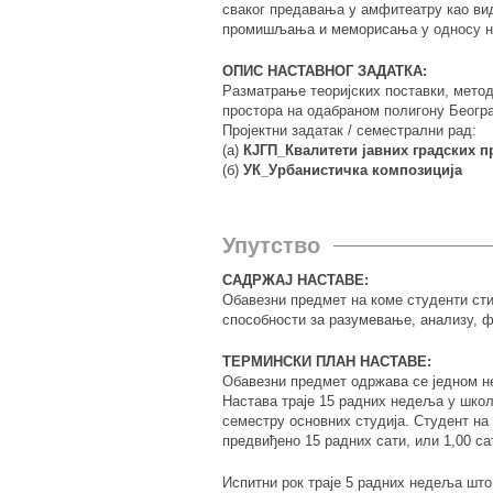
сваког предавања у амфитеатру као ви
промишљања и меморисања у односу на
ОПИС НАСТАВНОГ ЗАДАТКА:
Разматрање теоријских поставки, метод
простора на одабраном полигону Беогр
Пројектни задатак / семестрални рад:
(а)
КЈГП_Квалитети јавних градских п
(б)
УК_Урбанистичка композиција
Упутство
САДРЖАЈ НАСТАВЕ:
Обавезни предмет на коме студенти сти
способности за разумевање, анализу, 
ТЕРМИНСКИ ПЛАН НАСТАВЕ:
Обавезни предмет одржава се једном н
Настава траје 15 радних недеља у школ
семестру основних студија. Студент на
предвиђено 15 радних сати, или 1,00 с
Испитни рок траје 5 радних недеља што