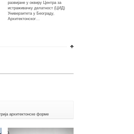
развијане у оквиру Центра за
развијане у оквиру Центра за
истраживачку делатност (ЦИД)
истраживачку делатност (ЦИ
Универзитета у Београду,
Универзитета у Београду,
Архитектонског…
Архитектонског…
трија архитектонске форме