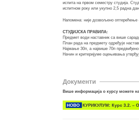
испита на првом семестру студија. Сту
испитном року или укупно 2,5 радна дан
Напомена: није дозвољено оптерећење 
СТУДИЈСКА ПРАВИЛА:
Предмет води наставник са више сарадн
План рада на предмету одређује настав
Најмање 30п, а највише 70п предвиђено
Начин и критеријуме оцењивања утврђуј
Документи
Више информација о курсу можете на
НОВО
КУРИКУЛУМ: Курс 3.2. – 