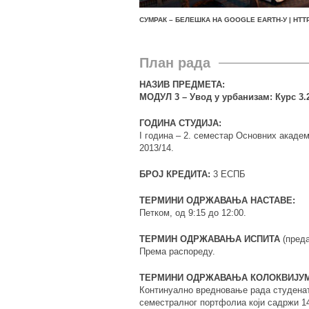
СУМРАК – БЕЛЕШКА НА GOOGLE EARTH-У | HTT
План рада
НАЗИВ ПРЕДМЕТА:
МОДУЛ 3 – Увод у урбанизам: Курс 3.
ГОДИНА СТУДИЈА:
I година – 2. семестар Основних академ
2013/14.
БРОЈ КРЕДИТА:
3 ЕСПБ
ТЕРМИНИ ОДРЖАВАЊА НАСТАВЕ:
Петком, од 9:15 до 12:00.
ТЕРМИН ОДРЖАВАЊА ИСПИТА
(преда
Према распореду.
ТЕРМИНИ ОДРЖАВАЊА КОЛОКВИЈУМ
Континуално вредновање рада студена
семестралног портфолиа који садржи 1