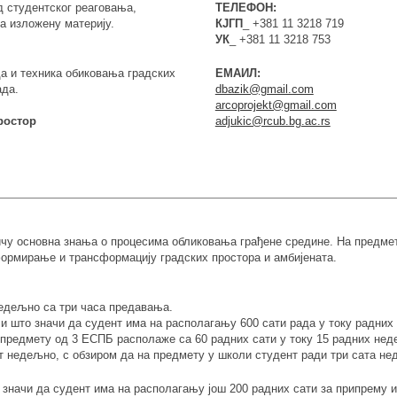
д студентског реаговања,
ТЕЛЕФОН:
 изложену материју.
КЈГП
_ +381 11 3218 719
УК
_ +381 11 3218 753
а и техника обиковања градских
ЕМАИЛ:
ада.
dbazik@gmail.com
arcoprojekt@gmail.com
ростор
adjukic@rcub.bg.ac.rs
чу основна знања о процесима обликовања грађене средине. На предмет
формирање и трансформацију градских простора и амбијената.
едељно са три часа предавања.
и што значи да судент има на располагању 600 сати рада у току радних
 предмету од 3 ЕСПБ располаже са 60 радних сати у току 15 радних неде
ат недељно, с обзиром да на предмету у школи студент ради три сата не
 значи да судент има на располагању још 200 радних сати за припрему и