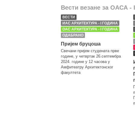
Вести везане за ОАСА - 
ВЕСТИ
ИАС АРХИТЕКТУРА - I ГОДИНА
ОАС АРХИТЕКТУРА - I ГОДИНА
ОДАБРАНО
Пријем бруцоша
Свечани пријем студената прве
године, у четвртак 26.септембра
2024. године у 12 часова у
Амфитеатру Архитектонског
факултета