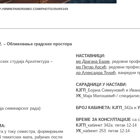
P://WWW.PANORAMIO.COM/PHOTO/39495169
2. – Обликовање градских простора
НАСТАВНИЦИ:
ских студија Архитектура –
мр Драгана Базик
, редовни проф
мр Петар Арсић
, редовни профес
др Алексадра Ђукић
, ванредни 
САРАДНИЦИ У НАСТАВИ:
КЈГП
_Бојана Симеуновић и Иван
УК
_Маја Милошевић / специјалис
БРОЈ КАБИНЕТА:
КЈГП
_342а и
У
ја семинарског рада):
ВРЕМЕ ЗА КОНСУЛТАЦИЈЕ
са с
КЈГП
_кабинет 342а: петак 12-14
А:
УК
_кабинет 253: петак 12-14
та у току семестра, формирањем
4 тематских мапа, рађених после