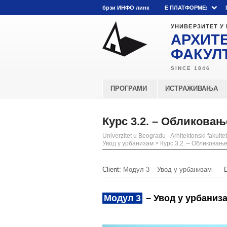
брзи ИНФО линк
E ПЛАТФОРМЕ:
УНИВЕРЗИТЕТ У
АРХИТ
ФАКУЛ
ПРОГРАМИ
ИСТРАЖИВАЊА
Курс 3.2. – Обликовањ
Univerzitet u Beogradu - Arhitektonski fakultet
Увод у урбанизам
>
Курс 3.2. – Обликовањ
Client:
Модул 3 – Увод у урбанизам
Модул 3
– Увод у урбаниз