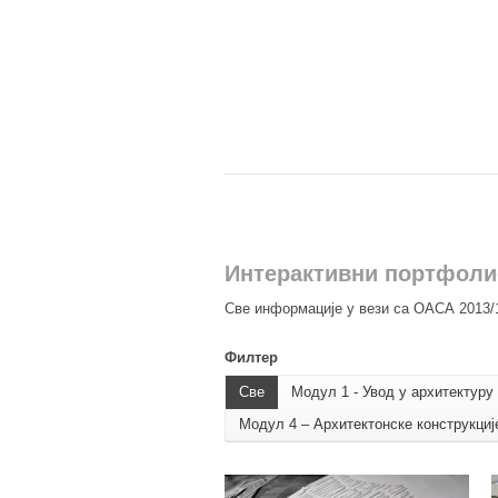
Интерактивни портфолио
Све информације у вези са ОАСА 2013/1
Филтер
Све
Модул 1 - Увод у архитектуру
Модул 4 – Архитектонске конструкциј