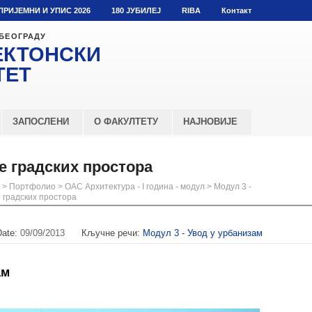
ПРИЈЕМНИ И УПИС 2026
180 ЈУБИЛЕЈ
RIBA
Контакт
 БЕОГРАДУ
ЕКТОНСКИ
ТЕТ
ЗАПОСЛЕНИ
О ФАКУЛТЕТУ
НАЈНОВИЈЕ
е градских простора
>
Портфолио
>
ОАС Архитектура - I година - модул
>
Модул 3 -
е градских простора
Date:
09/09/2013
Кључне речи:
Модул 3 - Увод у урбанизам
ам