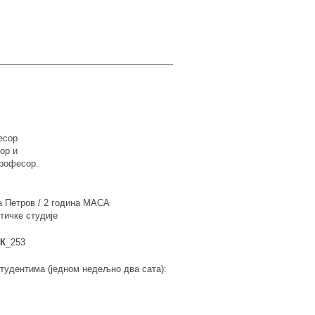
есор
ор и
професор.
а Петров / 2 година МАСА
тичке студије
К
_253
тудентима (једном недељно два сата):