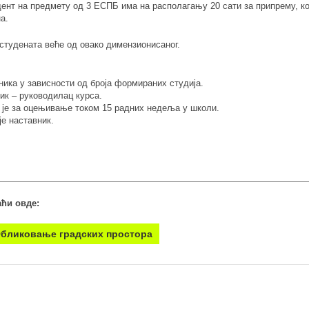
дент на предмету од 3 ЕСПБ има на располагању 20 сати за припрему, к
а.
студената веће од овако димензионисаног.
ика у зависности од броја формираних студија.
ик – руководилац курса.
 је за оцењивање током 15 радних недеља у школи.
е наставник.
ћи овде:
Обликовање градских простора