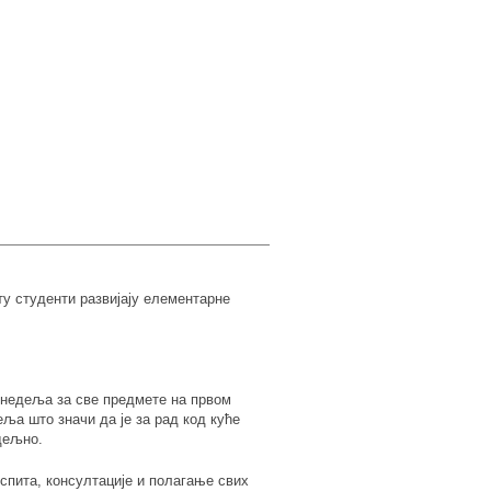
у студенти развијају елементарне
 недеља за све предмете на првом
ља што значи да је за рад код куће
дељно.
спита, консултације и полагање свих