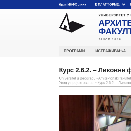
брзи ИНФО линк
E ПЛАТФОРМЕ:
УНИВЕРЗИТЕТ У
АРХИТ
ФАКУЛ
ПРОГРАМИ
ИСТРАЖИВАЊА
Курс 2.6.2. – Ликовне
Univerzitet u Beogradu - Arhitektonski fakultet
Увод у пројектовање
>
Курс 2.6.2. – Ликов