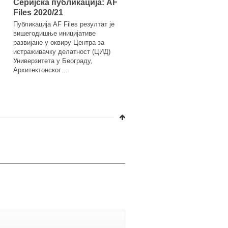
Серијска публикација: AF
Серијска публикација:
Files 2020/21
Files 2021/22
Публикација AF Files резултат је
Публикација AF Files резултат
вишегодишње иницијативе
вишегодишње иницијативе
развијане у оквиру Центра за
развијане у оквиру Центра за
истраживачку делатност (ЦИД)
истраживачку делатност (ЦИ
Универзитета у Београду,
Универзитета у Београду,
Архитектонског…
Архитектонског…