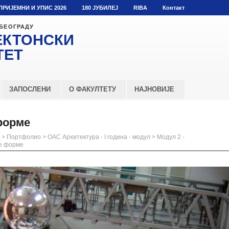
ПРИЈЕМНИ И УПИС 2026
180 ЈУБИЛЕЈ
RIBA
Контакт
 БЕОГРАДУ
ЕКТОНСКИ
ТЕТ
ЗАПОСЛЕНИ
О ФАКУЛТЕТУ
НАЈНОВИЈЕ
 форме
>
Портфолио
>
ОАС Архитектура - I година - модул
>
Модул 2 -
не форме