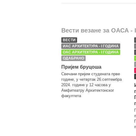
Вести везане за ОАСА - 
ВЕСТИ
ИАС АРХИТЕКТУРА - I ГОДИНА
ОАС АРХИТЕКТУРА - I ГОДИНА
ОДАБРАНО
Пријем бруцоша
Свечани пријем студената прве
године, у четвртак 26.септембра
2024. године у 12 часова у
Амфитеатру Архитектонског
факултета