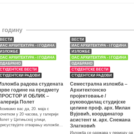
I годину
ВЕСТИ
ВЕСТИ
ИАС АРХИТЕКТУРА - I ГОДИНА
ИАС АРХИТЕКТУРА - I ГОДИНА
ИЗЛОЖБЕ
ИЗЛОЖБЕ
ОАС АРХИТЕКТУРА - I ГОДИНА
ОАС АРХИТЕКТУРА - I ГОДИНА
ОДАБРАНО
ОДАБРАНО
СТУДЕНТСКЕ ВЕСТИ
СТУДЕНТСКЕ ВЕСТИ
СТУДЕНТСКИ РАДОВИ
СТУДЕНТСКИ РАДОВИ
Изложба радова студената
Семестрална изложба –
прве године на предмету
Архитектонско
ПРОСТОР И ОБЛИК –
пројектовање /
галерија Полет
руководилац студијске
целине проф. арх. Милан
Позивамо вас да, 20. маја с
Вујовић, координатор
почетком у 20 часова, у галерији
Полет у Цетињској улици,
асистент м. арх. Снежана
присуствујете отварању изложбе…
Златковић
Изложба се одржава у периоду од