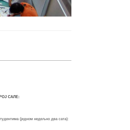
РОЈ САЛЕ:
тудентима (једном недељно два сата):