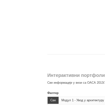
Интерактивни портфолио
Све информације у вези са ОАСА 2013/1
Филтер
Све
Модул 1 - Увод у архитектуру