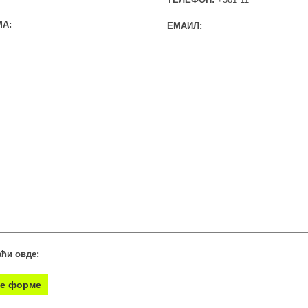
А:
ЕМАИЛ:
ћи овде:
не форме