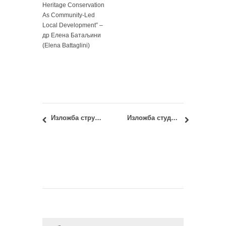
Heritage Conservation
As Community-Led
Local Development” –
др Елена Батаљини
(Elenа Battaglini)
Изложба стручно-уметничких остварења доцент др Милена Кордић
Изложба студентских пројеката – Сеоски дом Паклештица на Старој планини