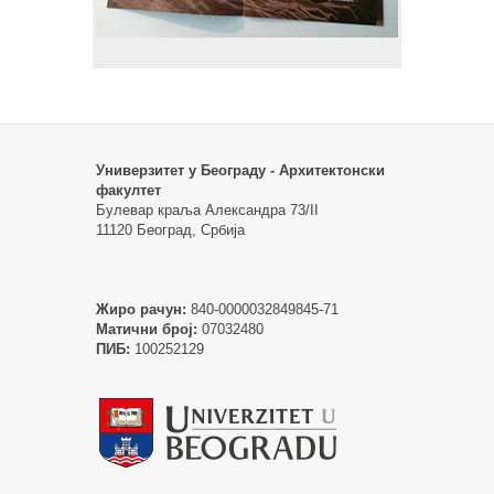
Универзитет у Београду - Архитектонски
факултет
Булевар краља Александра 73/II
11120 Београд, Србија
Жиро рачун:
840-0000032849845-71
Матични број:
07032480
ПИБ:
100252129