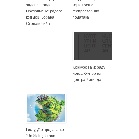
зидане зграде:
коришћење
Преузимање радова
геопросторних
код доц. Зорана
података
Степановића
Kонкурс за израду
логоа Kултурног
центра Kикинда
Гостујуће предавање:
“Unfolding Urban