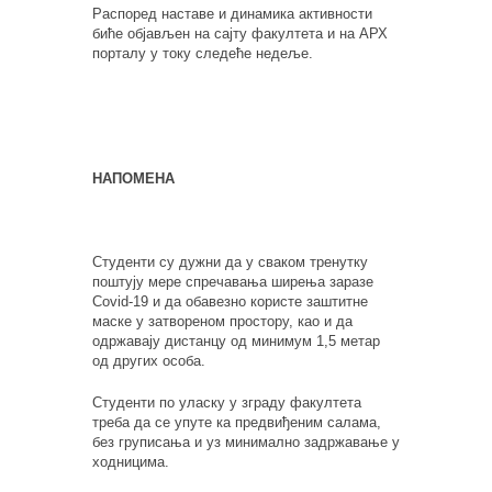
Распоред наставе и динамика активности
биће објављен на сајту факултета и на АРХ
порталу у току следеће недеље.
НАПОМЕНА
Студенти су дужни да у сваком тренутку
поштују мере спречавања ширења заразе
Covid-19 и да обавезно користе заштитне
маске у затвореном простору, као и да
одржавају дистанцу од минимум 1,5 метар
од других особа.
Студенти по уласку у зграду факултета
треба да се упуте ка предвиђеним салама,
без груписања и уз минимално задржавање у
ходницима.