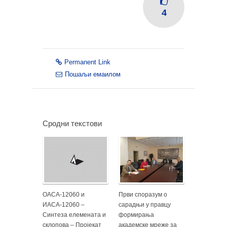
4
Permanent Link
Пошаљи емаилом
Сродни текстови
ОАСА-12060 и
Први споразум о
ИАСА-12060 –
сарадњи у правцу
Синтеза елемената и
формирања
склопова – Пројекат
академске мреже за