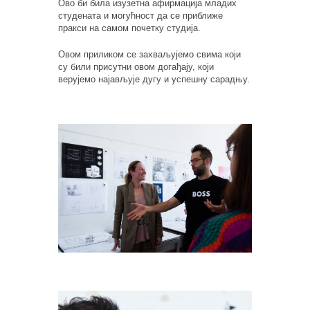
Ово би била изузетна афирмација младих
студената и могућност да се приближе
пракси на самом почетку студија.
Овом приликом се захваљујемо свима који
су били присутни овом догађају, који
верујемо најављује дугу и успешну сарадњу.