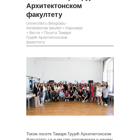
Архитектонском
факултету
Univerzitet u Beogradu -
Arhitektonski fakultet
>
Најновије
>
Вести
>
Посета Тамаре
Грујић Архитектонском
факултету
Током посете Тамаре Грујић Архитектонском
факултету са њом смо разговарали о начину