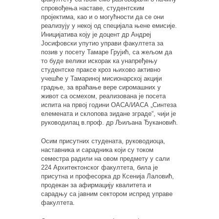
спровођења наставе, студентским
пројектима, као и о могућности да се они
реализују у некој од специјала њене емисије.
Иницијатива коју је доцент др Андреј
Јосифовски упутио управи факултета за
позив у посету Тамаре Грујић, са жељом да
то буде велики искорак ка унапређењу
студентске праксе кроз њихово активно
учешће у Тамариној мисионарској акцији
градње, за враћање вере сиромашних у
живот са осмехом, реализована је посета
испита на првој години ОАСА/ИАСА „Синтеза
елемената и склопова зидане зграде“, чији је
руководилац в.проф. др Љиљана Ђукановић.
Осим присутних студената, руководиоца,
наставника и сарадника који су током
семестра радили на овом предмету у сали
224 Архитектонског факултета, била је
присутна и професорка др Ксенија Лаловић,
продекан за афирмацију квалитета и
сарадњу са јавним сектором испред управе
факултета.