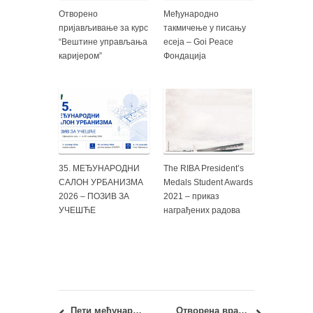
Отворено
Међународно
пријављивање за курс
такмичење у писању
“Вештине управљања
есеја – Goi Peace
каријером”
Фондација
35. МЕЂУНАРОДНИ
The RIBA President’s
САЛОН УРБАНИЗМА
Medals Student Awards
2026 – ПОЗИВ ЗА
2021 – приказ
УЧЕШЋЕ
награђених радова
Пети међународни конгрес и изложба ОДРЖИВА АРХИТЕКТУРА – ЕНЕРГЕТСКА ЕФИКАСНОСТ
Отворена врата Архитектонског факултета за мастер студије – 13. јул 2022