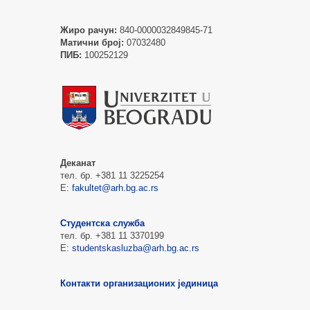
Жиро рачун:
840-0000032849845-71
Матични број:
07032480
ПИБ:
100252129
Деканат
тел. бр. +381 11 3225254
Е:
fakultet@arh.bg.ac.rs
Студентска служба
тел. бр. +381 11 3370199
Е:
studentskasluzba@arh.bg.ac.rs
Контакти организационих јединица