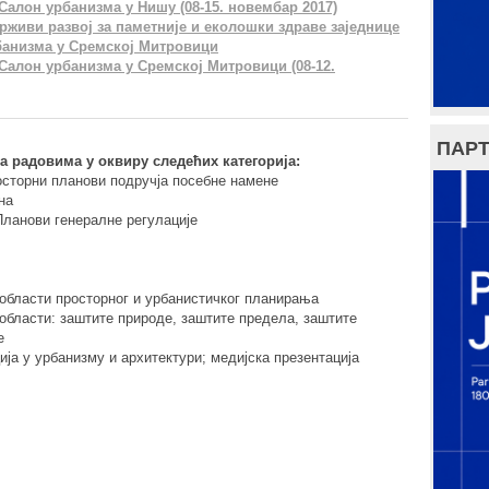
Салон урбанизма у Нишу (08-15. новембар 2017)
држиви развој за паметније и еколошки здраве заједнице
банизма у Сремској Митровици
Салон урбанизма у Сремској Митровици (08-12.
ПАРТ
са радовима у оквиру следећих категорија:
осторни планови подручја посебне намене
на
Планови генералне регулације
з области просторног и урбанистичког планирања
 области: заштите природе, заштите предела, заштите
е
ција у урбанизму и архитектури; медијска презентација