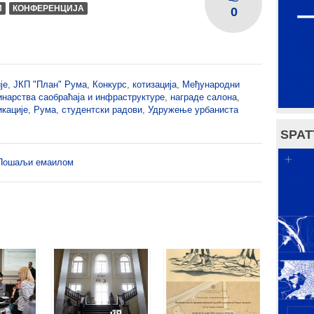
И
КОНФЕРЕНЦИЈА
0
је
,
ЈКП "План" Рума
,
Конкурс
,
котизација
,
Међународни
инарства саобраћаја и инфраструктуре
,
награде салона
,
икације
,
Рума
,
студентски радови
,
Удружење урбаниста
SPAT
Пошаљи емаилом