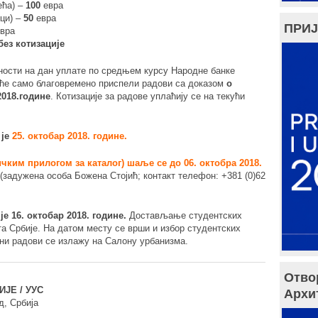
ећа) –
100
евра
нци) –
50
евра
ПРИЈ
вра
без котизације
ности на дан уплате по средњем курсу Народне банке
аће само благовремено приспели радови са доказом
о
2018.године
. Котизације за радове уплаћију се на текући
је
25. oктoбaр 2018. гoдинe.
чким прилогом за каталог) шаље се до 06. октобра 2018.
(задужена особа Божена Стојић; контакт телефон: +381 (0)62
е 16. октобар 2018. године.
Достављање студентских
а Србије. На датом месту се врши и избор студентских
ани радови се излажу на Салону урбанизма.
Отво
ЈЕ / УУС
Архи
д, Србија