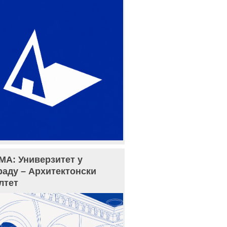
МА: Универзитет у
раду – Архитектонски
лтет