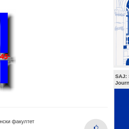
SAJ: 
Journ
нски факултет