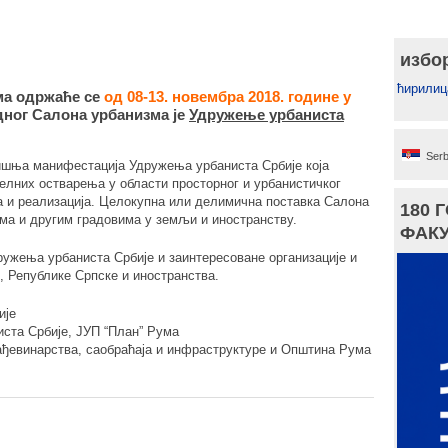
избо
ћирилиц
ма одржаће се
од 08-13. новембра 2018. године у
дног Салона урбанизма је
Удружење урбаниста
Serb
ишња манифестација Удружења урбаниста Србије која
уелних остварења у области просторног и урбанистичког
а и реализација. Целокупна или делимична поставка Салона
180 
ма и другим градовима у земљи и иностранству.
ФАКУ
ужења урбаниста Србије и заинтересоване организације и
, Републике Српске и иностранства.
ије
ста Србије, ЈУП “План” Рума
ђевинарства, саобраћаја и инфраструктуре и Општина Рума