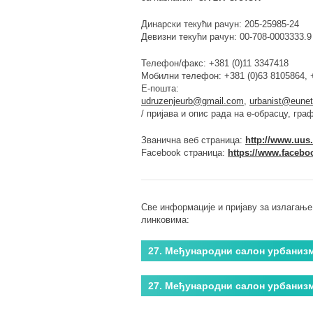
Динарски текући рачун: 205-25985-24
Девизни текући рачун: 00-708-0003333.9
Телефон/факс: +381 (0)11 3347418
Мобилни телефон: +381 (0)63 8105864, +
Е-пошта:
udruzenjeurb@gmail.com
,
urbanist@eunet
/ пријава и опис рада на е-обрасцу, гра
Званична веб страница:
http://www.uus.
Facebook страница:
https://www.faceb
Све информације и пријаву за излагање
линковима:
27. Међународни салон урбани
27. Међународни салон урбаниз