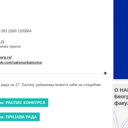
381 (0)69 1105864
.rs
фички прилог
org.rs/
ook.com/salonurbanizma
 рада на 27. Салону урбанизма можете наћи на следећим
О НА
Беог
зма: РАСПИС КОНКУРСА
факу
ма: ПРИЈАВА РАДА