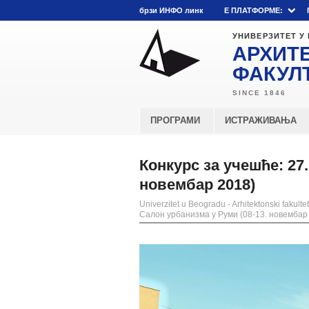
брзи ИНФО линк
E ПЛАТФОРМЕ:
УНИВЕРЗИТЕТ У
АРХИТ
ФАКУЛ
ПРОГРАМИ
ИСТРАЖИВАЊА
Конкурс за учешће: 27
новембар 2018)
Univerzitet u Beogradu - Arhitektonski fakultet
Салон урбанизма у Руми (08-13. новембар