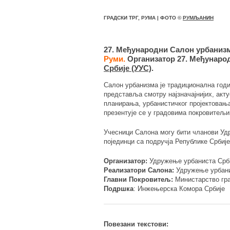
ГРАДСКИ ТРГ, РУМА | ФОТО ©
РУМЉАНИН
27. Међународни Салон урбаниз
Руми.
Организатор 27. Међунаро
Србије (УУС)
.
Салон урбанизма је традиционална год
представља смотру најзначајнијих, акт
планирања, урбанистичког пројектовањ
презентује се у градовима покровитељи
Учесници Салона могу бити чланови Удр
појединци са подручја Републике Србије
Организатор:
Удружење урбаниста Срб
Реализатори Салона:
Удружење урбани
Главни Покровитељ:
Министарство гра
Подршка
: Инжењерска Комора Србије
Повезани текстови: