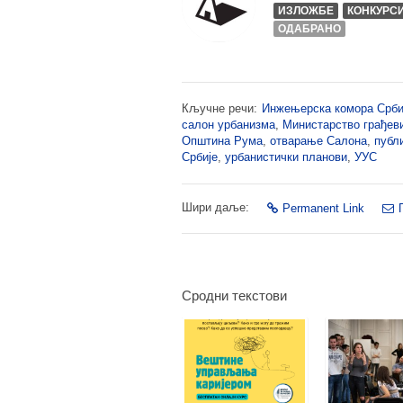
ИЗЛОЖБЕ
КОНКУРС
ОДАБРАНО
Кључне речи:
Инжењерска комора Срби
салон урбанизма
,
Министарство грађев
Општина Рума
,
отварање Салона
,
публ
Србије
,
урбанистички планови
,
УУС
Шири даље:
Permanent Link
Сродни текстови