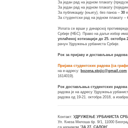
За један рад на једном плакату (предуз
За један рад на једном плакату (поједи
За публикацију (књигу), без паноа –
30
е
За студентски рад на једном плакату –
Уплата се врши у динарској противвред
Србије (НБС). Право на даљи избор им
уплаћеној котизацији до 25. октобра 
рачун Удружења урбаниста Србије.
Рoк за приjaву и дoстaвљaње рaдoвa 
Пријава студентских радова (са графи
на е-адресу:
bozena.stojic@gmail.com
1614019).
Рок достављања студентских радова ј
радова је на адресу Удружења урбанист
радова од 19-21. октобра 2018, а изабр
Контакт:
УДРУЖЕЊЕ УРБАНИСТА СРБИ
Ул. Кнеза Милоша бр. 9/1, 11000 Београ
са назнаком “
ЗА 27. САЛОН
”