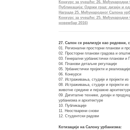
Конкурс за учешће: 26. Међународни 
Публикација: Одржи град: дизајн и о
Награде 25. Међународног Салона ур
Конкурс за учешће: 25. Међународни 
новембар 2016)
27. Салон се реализује као редовни, 
01. Регионални просторни планови и пр
02. Просторни планови градова и општи
03. Генерални урбанистички планови и 
04. Планови детаљне регулације
05. Урбанистички пројекти и реализације
06. Конкурси
07. Истраживања, студије и пројекти и
08. Истраживања, студије и пројекти из
животне средине и пејзажне архитектур
09. Дигиталне технике, дизајн и продук
урбанизма и архитектуре
10. Публикације
11. Неостварени снови
12. Студентски радови
Котизације на Салону урбанизма: