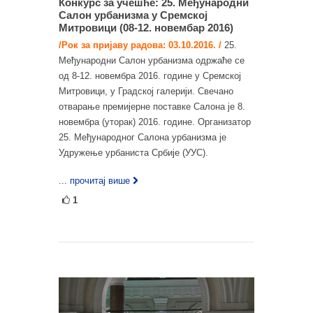
Конкурс за учешће: 25. Међународни
Салон урбанизма у Сремској
Митровици (08-12. новембар 2016)
/Рoк за приjaву рaдoвa: 03.10.2016. /
25.
Међународни Салон урбанизма одржаће се
од 8-12. новембра 2016. године у Сремској
Митровици, у Градској галерији. Свечано
отварање премијерне поставке Салона је 8.
новембра (уторак) 2016. године. Организатор
25. Међународног Салона урбанизма је
Удружење урбаниста Србије (УУС).
... прочитај више
1