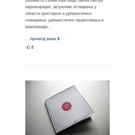
урбаниста Србије која представља смотру
најзначајнијих, актуелних остварења у
области просторног и урбанистичког
планирања, урбанистичког пројектовања и
реализација...
... прочитај више
2