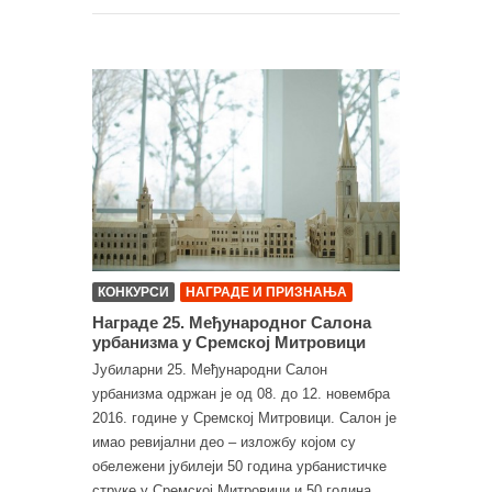
КОНКУРСИ
НАГРАДЕ И ПРИЗНАЊА
Награде 25. Међународног Салона
урбанизма у Сремској Митровици
Јубиларни 25. Међународни Салон
урбанизма одржан је од 08. до 12. новембра
2016. године у Сремској Митровици. Салон је
имао ревијални део – изложбу којом су
обележени јубилеји 50 година урбанистичке
струке у Сремској Митровици и 50 година