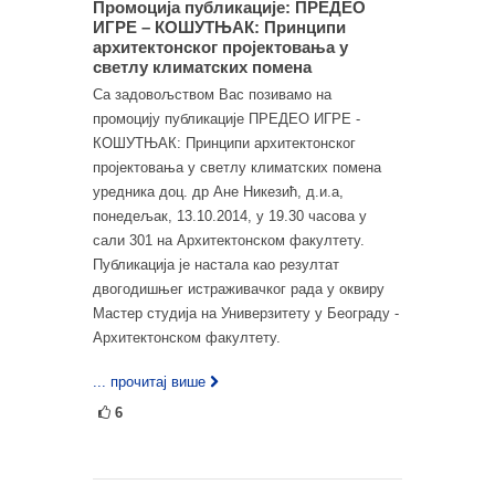
Промоција публикације: ПРЕДЕО
ИГРЕ – КОШУТЊАК: Принципи
архитектонског пројектовања у
светлу климатских помена
Са задовољством Вас позивамо на
промоцију публикације ПРЕДЕО ИГРЕ -
КОШУТЊАК: Принципи архитектонског
пројектовања у светлу климатских помена
уредника доц. др Ане Никезић, д.и.а,
понедељак, 13.10.2014, у 19.30 часова у
сали 301 на Архитектонском факултету.
Публикација је настала као резултат
двогодишњег истраживачког рада у оквиру
Мастер студија на Универзитету у Београду -
Архитектонском факултету.
... прочитај више
6