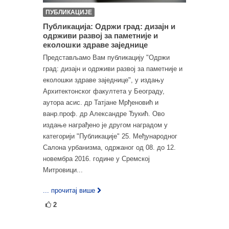
ПУБЛИКАЦИЈЕ
Публикација: Одржи град: дизајн и
одрживи развој за паметније и
еколошки здраве заједнице
Представљамо Вам публикацију "Одржи
град: дизајн и одрживи развој за паметније и
еколошки здраве заједнице", у издању
Архитектонског факултета у Београду,
аутора асис. др Татјане Мрђеновић и
ванр.проф. др Александре Ђукић. Ово
издање награђено је другом наградом у
категорији "Публикације" 25. Међународног
Салона урбанизма, одржаног од 08. до 12.
новембра 2016. године у Сремској
Митровици...
... прочитај више
2