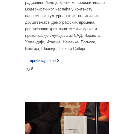
радионице било је критичко преиспитивање
модернистичког наслеђа у контексту
савремених културолошких, политичких,
друштвених и демографских промена,
реализовано кроз тематске дискусије и
презентације случајева из САД, Израела,
Холандије, Италије, Немачке, Пољске,
Белгије, Шпаније, Грчке и Србије.
... прочитај више
8