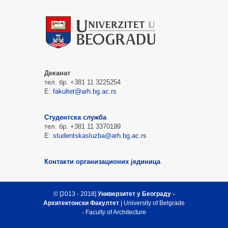
Деканат
тел. бр. +381 11 3225254
Е:
fakultet@arh.bg.ac.rs
Студентска служба
тел. бр. +381 11 3370199
Е:
studentskasluzba@arh.bg.ac.rs
Контакти организационих јединица
© [2013 - 2018]
Универзитет у Београду -
Архитектонски Факултет
| University of Belgrade
- Faculty of Architecture