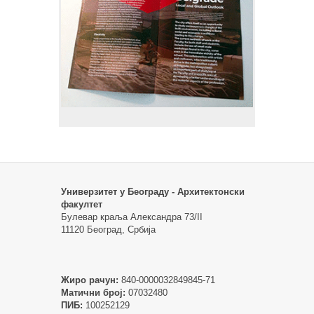
Универзитет у Београду - Архитектонски
факултет
Булевар краља Александра 73/II
11120 Београд, Србија
Жиро рачун:
840-0000032849845-71
Матични број:
07032480
ПИБ:
100252129