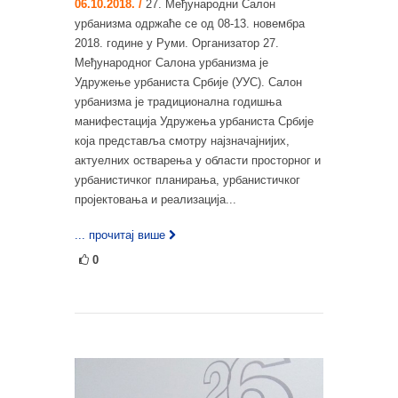
06.10.2018. /
27. Међународни Салон
урбанизма одржаће се од 08-13. новембра
2018. године у Руми. Организатор 27.
Међународног Салона урбанизма је
Удружење урбаниста Србије (УУС). Салон
урбанизма је традиционална годишња
манифестација Удружења урбаниста Србије
која представља смотру најзначајнијих,
актуелних остварења у области просторног и
урбанистичког планирања, урбанистичког
пројектовања и реализација...
... прочитај више
0