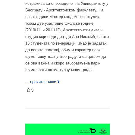
истраживања спроведеног на Универзитету у
Београду - Архитектонском факултету. На
првој години Мастер академских студија,
током две узастопне школске године
(2010/11. и 2011/12), Архитектонски дизајн
студио који води доц. др Ана Никезић, са око
15 студената по генерацији, имао је задатак
да испита положај, обим и карактер парк-
шуме Кошутњак у Београду, а са циљем да
се ова важна и скоро заборављена парк-
шума врати на културну мапу града.
... прочитај више
9