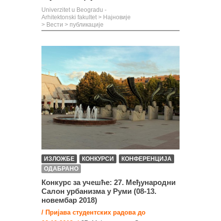
Univerzitet u Beogradu -
Arhitektonski fakultet
>
Најновије
>
Вести
>
публикације
ИЗЛОЖБЕ
КОНКУРСИ
КОНФЕРЕНЦИЈА
ОДАБРАНО
Конкурс за учешће: 27. Међународни
Салон урбанизма у Руми (08-13.
новембар 2018)
/ Приjaва студентских рaдoвa до