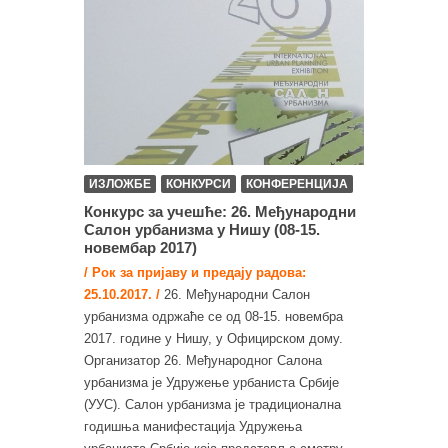
ИЗЛОЖБЕ
КОНКУРСИ
КОНФЕРЕНЦИЈА
Конкурс за учешће: 26. Међународни
Салон урбанизма у Нишу (08-15.
новембар 2017)
/ Рoк за приjaву и предају рaдoвa:
25.10.2017. /
26. Међународни Салон
урбанизма одржаће се од 08-15. новембра
2017. године у Нишу, у Официрском дому.
Организатор 26. Међународног Салона
урбанизма је Удружење урбаниста Србије
(УУС). Салон урбанизма је традиционална
годишња манифестација Удружења