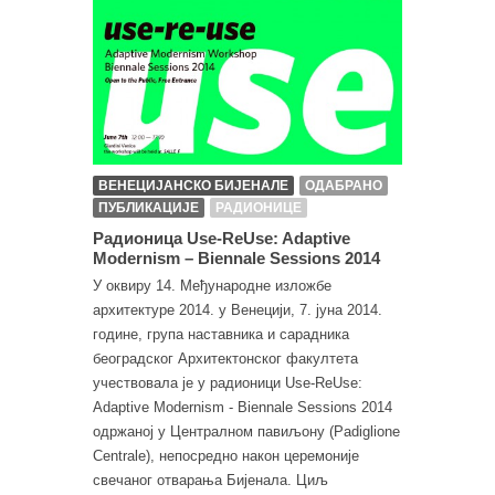
ВЕНЕЦИЈАНСКО БИЈЕНАЛЕ
ОДАБРАНО
ПУБЛИКАЦИЈЕ
РАДИОНИЦЕ
Радионица Use-ReUse: Adaptive
Modernism – Biennale Sessions 2014
У оквиру 14. Међународне изложбе
архитектуре 2014. у Венецији, 7. јуна 2014.
године, група наставника и сарадника
београдског Архитектонског факултета
учествовала је у радионици Use-ReUse:
Adaptive Modernism - Biennale Sessions 2014
одржаној у Централном павиљону (Padiglione
Centrale), непосредно након церемоније
свечаног отварања Бијенала. Циљ