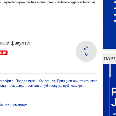
cija-predeo-igre-kosutnjak-principi-arhitektonskog-projektovanja-
нски факултет
ИЈЕ
6
ПАРТ
ографија
,
Предео игре – Кошутњак
,
Принципи архитектонског
мена
,
промоција
,
промоција публикације
,
публикације
,
Пошаљи емаилом