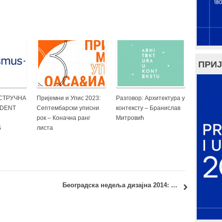
ПРИЈ
СТРУЧНА
Пријемни и Упис 2023:
Разговор: Архитектура у
UDENT
Септембарски уписни
контексту – Брaнислaв
рок – Коначна ранг
Mитрoвић
S
листа
Београдска недеља дизајна 2014: 6–12. октобар