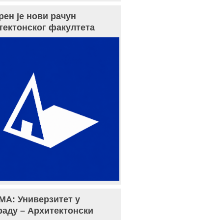
рен је нови рачун
тектонског факултета
МА: Универзитет у
раду – Архитектонски