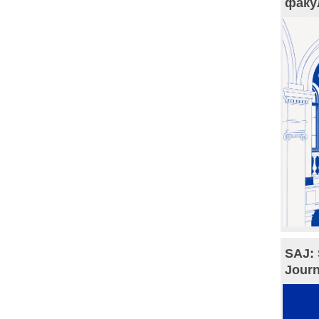
факу
SAJ: 
Journ