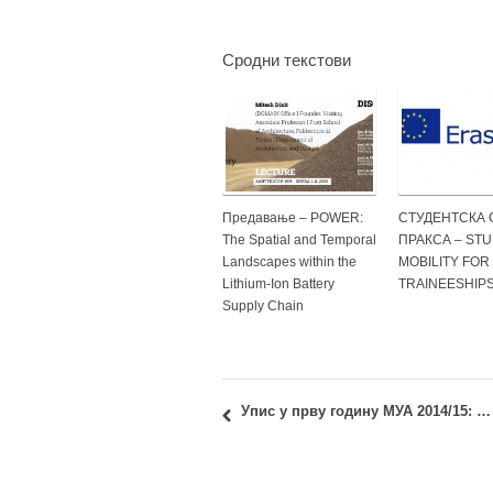
Сродни текстови
Предавање – POWER:
СТУДЕНТСКА 
The Spatial and Temporal
ПРАКСА – ST
Landscapes within the
MOBILITY FOR
Lithium-Ion Battery
TRAINEESHIP
Supply Chain
Упис у прву годину МУА 2014/15: Други уписни рок – КОНАЧНА РАНГ ЛИСТА