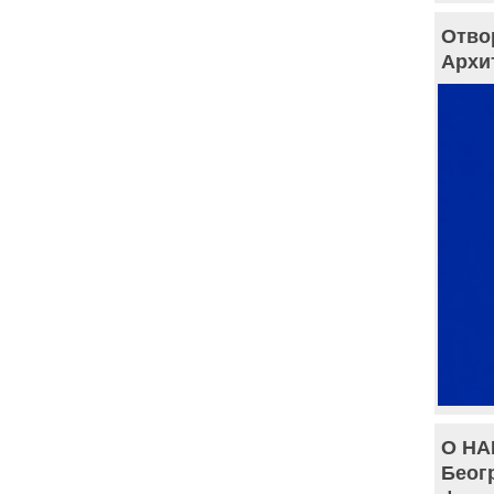
Отво
Архи
О НА
Беог