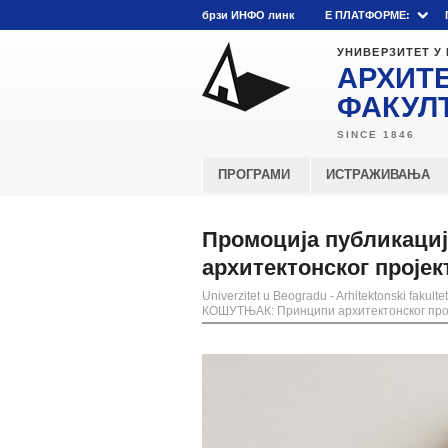
брзи ИНФО линк
E ПЛАТФОРМЕ:
УНИВЕРЗИТЕТ У
АРХИТ
ФАКУЛ
ПРОГРАМИ
ИСТРАЖИВАЊА
Промоција публикаци
архитектонског проје
Univerzitet u Beogradu - Arhitektonski fakultet
КОШУТЊАК: Принципи архитектонског прој