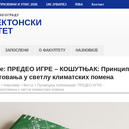
ПРИЈЕМНИ И УПИС 2026
180 ЈУБИЛЕЈ
RIBA
Контакт
 БЕОГРАДУ
ЕКТОНСКИ
ТЕТ
ЗАПОСЛЕНИ
О ФАКУЛТЕТУ
НАЈНОВИЈЕ
је: ПРЕДЕО ИГРЕ – КОШУТЊАК: Принци
ктовања у светлу климатских помена
>
Најновије
>
Вести
>
Промоција публикације: ПРЕДЕО ИГРЕ –
ектовања у светлу климатских помена