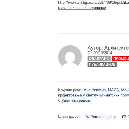
http://www.arh.bg.ac.rs/2014/09/16/publika
u-svetlu-klimatskih-promena/
Аутор:
Архитекто
On 09/10/2014
ОДАБРАНО
ПРОМОЦ
ПУБЛИКАЦИЈЕ
Кључне речи:
Ана Никезић
,
МАСА
,
Мон
пројектовања у светлу климатских про
студентски радови
Шири даље:
Permanent Link