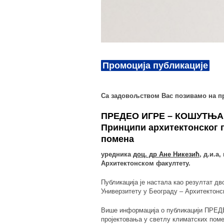
Промоција публикације
Са задовољством Вас позивамо на п
ПРЕДЕО ИГРЕ – КОШУТЊА
Принципи архитектонског 
помена
уредника
доц. др Ане Никезић
, д.и.а
Архитектонском факултету.
Публикација је настала као резултат д
Универзитету у Београду – Архитектонс
Више информација о публикацији ПРЕ
пројектовања у светлу климатских поме