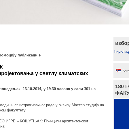
избо
ћирилиц
ромоцију публикације
К
Serb
пројектовања у светлу климатских
180 
, понедељак, 13.10.2014, у 19.30 часова у сали 301 на
ФАКУ
вогодишњег истраживачког рада у оквиру Мастер студија на
ком факултету.
ДЕО ИГРЕ – КОШУТЊАК: Принципи архитектонског
на: