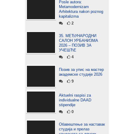
Posle autora:
Metamodernizam
Arhitektura nakon poznog
kapitalizma
2
35. МЕЂУНАРОДНИ
САЛОН УРБАНИЗМА
2026 – ПОЗИВ ЗА
УЧЕШЋЕ
4
Позив за упис на мастер
академске студије 2026
9
Aktuelni raspisi za
individualne DAAD
stipendije
0
Обавештење за наставак
студија и прелаз
студената са других