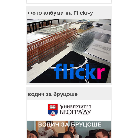
Фото албуми на Flickr-у
водич за бруцоше