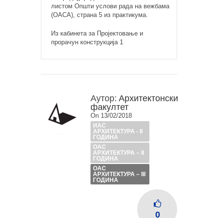
листом Општи услови рада на вежбама
(ОАСА), страна 5 из практикума.
Из кабинета за Пројектовање и
прорачун конструкција 1
Аутор:
Архитектонски
факултет
On 13/02/2018
ИАС
АРХИТЕКТУРА - II
ГОДИНА
ОАС
АРХИТЕКТУРА – II
ГОДИНА
ОАС
АРХИТЕКТУРА – III
ГОДИНА
0