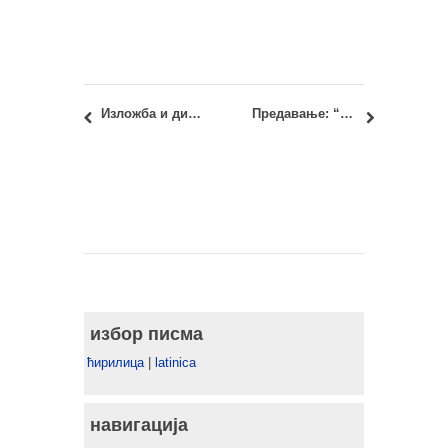
Изложба и дискусија о конкурсним радовима за део Макишког поља у Београду
Предавање: “Урбана одрживост – зашто је важна и како се може постићи” – Др. Џери Ентони (Dr. Jerry Anthony)
избор писма
ћирилица
|
latinica
навигација