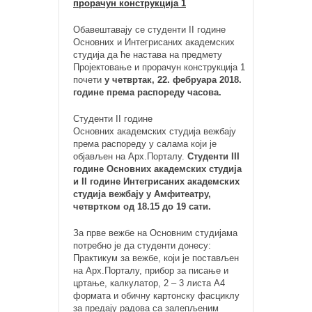
прорачун конструкција 1
Обавештавају се студенти II године
Основних и Интегрисаних академских
студија да ће настава на предмету
Пројектовање и прорачун конструкција 1
почети
у четвртак, 22. фебруара 2018.
године према распореду часова.
Студенти II године
Основних академских студија вежбају
према распореду у салама који је
објављен на Арх.Порталу.
Студенти III
године Основних академских студија
и II године Интегрисаних академских
студија вежбају у Амфитеатру,
четвртком од 18.15 до 19 сати.
За прве вежбе на Основним студијама
потребно је да студенти донесу:
Практикум за вежбе, који је постављен
на Арх.Порталу, прибор за писање и
цртање, калкулатор, 2 – 3 листа А4
формата и обичну картонску фасциклу
за предају радова са залепљеним