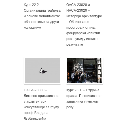
Курс 22.2. –
ОАСА-23020 и
Организација грађења
ИАСА-23020 –
и основе менаџмента:
Историја архитектуре
обавештење за други
– Обликовање
колоквијум
простора и стила:
фебруарски испитни
рок – увид у испитне
резултате
ОАСА-23080 –
Курс 23.1. – Стручна
Ликовно приказивање
пракса: Потписивање
у архитектури:
записника у јунском
консултације за групу
року
проф. Владана
Љубинковића