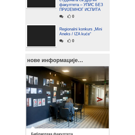
факултета – УПИС БЕЗ
ПРИЈЕМНОГ ИСПИТА
0
Regionalni konkurs „Mini
Aneks / IZA kuće“
0
нове информације…
Библиотека факултета