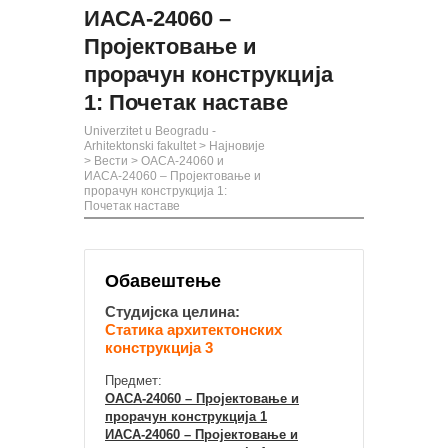
ИАСА-24060 –
Пројектовање и
прорачун конструкција
1: Почетак наставе
Univerzitet u Beogradu -
Arhitektonski fakultet
>
Најновије
>
Вести
>
ОАСА-24060 и
ИАСА-24060 – Пројектовање и
прорачун конструкција 1:
Почетак наставе
Обавештење
Студијска целина:
Статика архитектонских
конструкција 3
Предмет:
ОАСА-24060 – Пројектовање и
прорачун конструкција 1
ИАСА-24060 – Пројектовање и