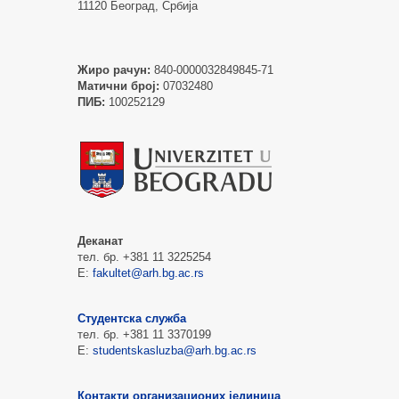
11120 Београд, Србија
Жиро рачун:
840-0000032849845-71
Матични број:
07032480
ПИБ:
100252129
Деканат
тел. бр. +381 11 3225254
Е:
fakultet@arh.bg.ac.rs
Студентска служба
тел. бр. +381 11 3370199
Е:
studentskasluzba@arh.bg.ac.rs
Контакти организационих јединица