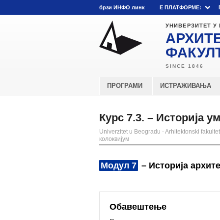
брзи ИНФО линк
E ПЛАТФОРМЕ:
УНИВЕРЗИТЕТ У
АРХИТ
ФАКУЛ
ПРОГРАМИ
ИСТРАЖИВАЊА
Курс 7.3. – Историја 
Univerzitet u Beogradu - Arhitektonski fakultet
колоквијум
Модул 7
– Историја архите
Обавештење