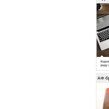
Кодек
раду 
АФ б