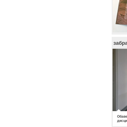
забр
Обаве
дисци