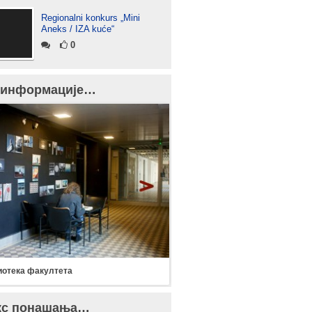
Regionalni konkurs „Mini
Aneks / IZA kuće“
0
 информације…
отека факултета
кс понашања…