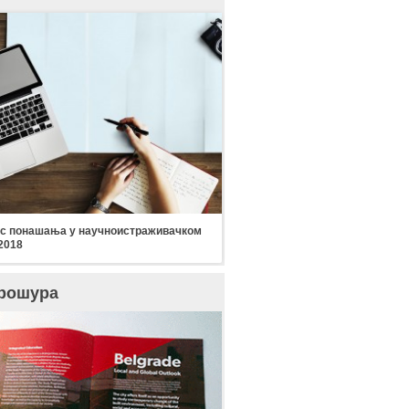
с понашања у научноистраживачком
2018
рошура