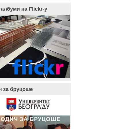
албуми на Flickr-у
ч за бруцоше