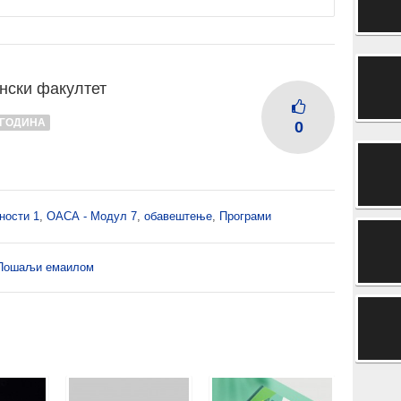
нски факултет
I ГОДИНА
0
тности 1
,
ОАСА - Модул 7
,
обавештење
,
Програми
Пошаљи емаилом