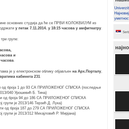
Univerzit
Најновиј
уметнос
дине основних студија да ће се ПРВИ КОЛОКВИЈУМ из
1 одржати
у петак 7.11.2014. у 18:15 часова у амфитеатру
.
Serb
три групе:
најно
асова,
часова и
 часова
.
пама је у електронском облику објављен
на Арх.Порталу
,
вратима кабинета 231
.
ти од броја 1 до 93 СА ПРИЛОЖЕНОГ СПИСКА (последњи
2013/040 Урошевић Б. Тина)
нти од броја 94 до 186 СА ПРИЛОЖЕНОГ СПИСКА
ј групи је 2013/146 Терзић Д. Лука)
нти од броја 187 до 279 СА ПРИЛОЖЕНОГ СПИСКА
ј групи је 2013/312 Михајловић Р. Мирјана)