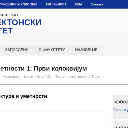
ПРИЈЕМНИ И УПИС 2026
180 ЈУБИЛЕЈ
RIBA
Контакт
 БЕОГРАДУ
ЕКТОНСКИ
ТЕТ
ЗАПОСЛЕНИ
О ФАКУЛТЕТУ
НАЈНОВИЈЕ
уметности 1: Први колоквијум
>
Најновије
>
Вести
>
Курс 7.3. – Историја уметности 1: Први
ктуре и уметности
избо
ћирилиц
нави