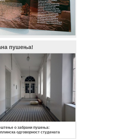
ана пушења!
штење о забрани пушења:
плинска одговорност студената