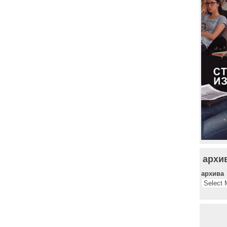
архи
архива