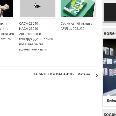
орија
ОАСА-23040 и
Серијска публикација:
спит и
ИАСА-23040 –
AF Files 2021/22
нове
локвијума
Архитектонске
испитном
конструкције 3: Термин
полагања за све
колоквијуме и испит
овање RIBA комисије
ОАСА-11060 и ИАСА-11060: Математика у архитектури: Одлагање колоквијума
Библи
коде