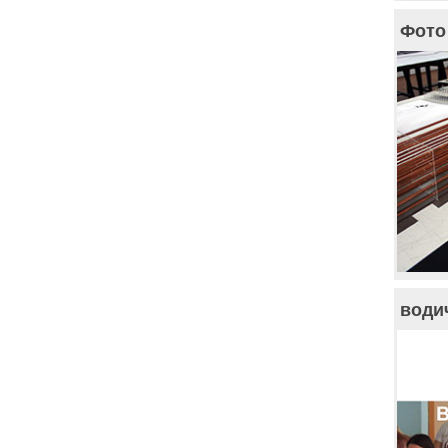
Фото 
води