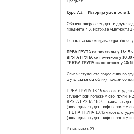
Предмет:
Курс 7.3. – Историја уметности 1
Обавештавају се студенти друге го
предмета 7.3. Историја уметности 
Полагање колоквијума одржаће се у 
ПРВА ГРУПА са почетком у 18:15 ч
ДРУГА ГРУПА са почетком у 18:30 
ТРЕЋА ГРУПА са почетком у 18:45
Списак студената подељених по гру
а у штампаном облику налази се
на 
ПРВА ГРУПА 18:15 часова: студен
студент који полаже у овој групи је 
ДРУГА ГРУПА 18:30 часова: студе
(последњи студент који полаже у ово
ТРЕЋА ГРУПА 18:45 часова: студе
(последњи студент који полаже у ово
Из кабинета 231