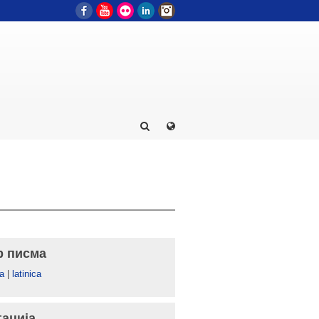
Facebook
YouTube
Flickr
LinkedIn
Instagram
р писма
а
|
latinica
гација