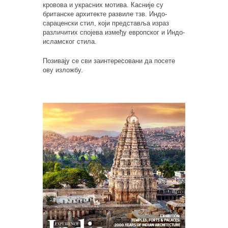
кровова и украсних мотива. Касније су
британске архитекте развиле тзв. Индо-
сараценски стил, који представља израз
различитих спојева између европског и Индо-
исламског стила.
Позивају се сви заинтересовани да посете
ову изложбу.