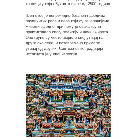
традицију која обухвата више од 2500 година.
Њен етос је непрекидно богаћен народима
различитих раса и вера који су генерацијама
живели заједно, при чему је свака група
практиковала своју религију и начин живота.
Ове групе су често шириле свој утицај на
друге око себе, и истовремено примале
утицај од других. Синтеза ових традиција
истакнута је у овој изложби.