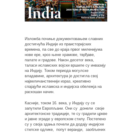
Изложба почиње документовањем славних
достигнућа Индије из праисторијских
времена, па све до краја првог миленијума
нове ере, кроз њене храмове, тврђаве,
палате и градове. Након десетог века,
таласи исламских војски вршиле су инвазију
на Индију. Током периода могулске
владавине, архитектура је достигла свој
највеличанственији израз, креативно
спајајући исламска и индијска обележја на
раскошан начин.
Касније, током 16. века, у Индију су се
запутили Европљани. Они су донели своје
архитектонске традиције, те су градили цркве
и јавне зграде у европском стилу. Постепено
су у своја здања почели да додају индијске
стилске одлике, попут веранди, заобљених