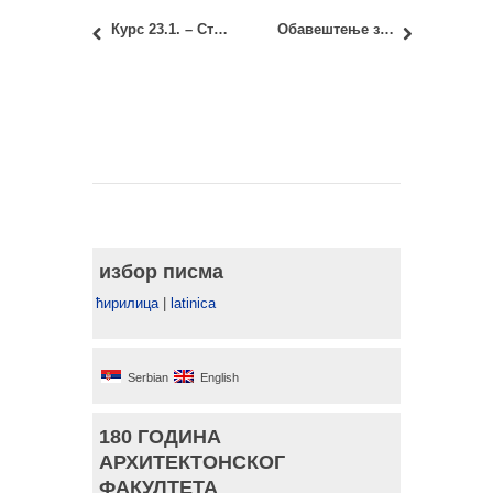
Курс 23.1. – Стручна пракса: Полагање теста и предаја семинарских радова и дневника праксе
Обавештење за прелаз студената са других факултета у школској 2015/16
избор писма
ћирилица
|
latinica
Serbian
English
180 ГОДИНА
АРХИТЕКТОНСКОГ
ФАКУЛТЕТА