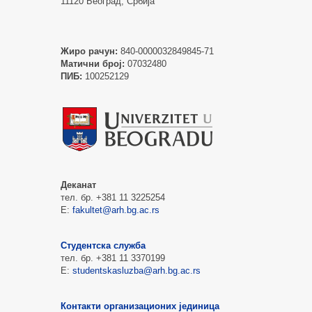
11120 Београд, Србија
Жиро рачун:
840-0000032849845-71
Матични број:
07032480
ПИБ:
100252129
Деканат
тел. бр. +381 11 3225254
Е:
fakultet@arh.bg.ac.rs
Студентска служба
тел. бр. +381 11 3370199
Е:
studentskasluzba@arh.bg.ac.rs
Контакти организационих јединица