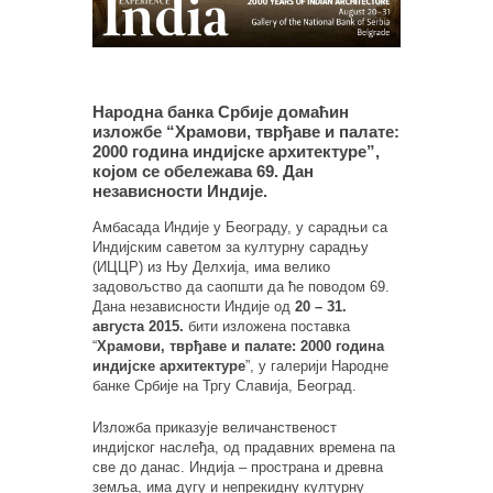
Народна банка Србије домаћин
изложбе “Храмови, тврђаве и палате:
2000 година индијске архитектуре”,
којом се обележава 69. Дан
независности Индије.
Амбасада Индије у Београду, у сарадњи са
Индијским саветом за културну сарадњу
(ИЦЦР) из Њу Делхија, има велико
задовољство да саопшти да ће поводом 69.
Дана независности Индије од
20 – 31.
августа 2015.
бити изложена поставка
“
Храмови, тврђаве и палате: 2000 година
индијске архитектуре
”, у галерији Народне
банке Србије на Тргу Славија, Београд.
Изложба приказује величанственост
индијског наслеђа, од прадавних времена па
све до данас. Индија – пространа и древна
земља, има дугу и непрекидну културну