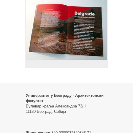
Универзитет у Београду - Архитектонски
факултет
Булевар краља Александра 73/II
11120 Београд, Србија
Жиро рачун:
840-0000032849845-71