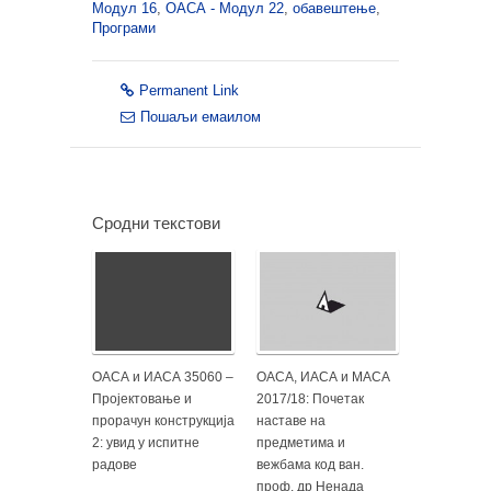
Модул 16
,
ОАСА - Модул 22
,
обавештење
,
Програми
Permanent Link
Пошаљи емаилом
Сродни текстови
ОАСА и ИАСА 35060 –
ОАСА, ИАСА и МАСА
Пројектовање и
2017/18: Почетак
прорачун конструкција
наставе на
2: увид у испитне
предметима и
радове
вежбама код ван.
проф. др Ненада