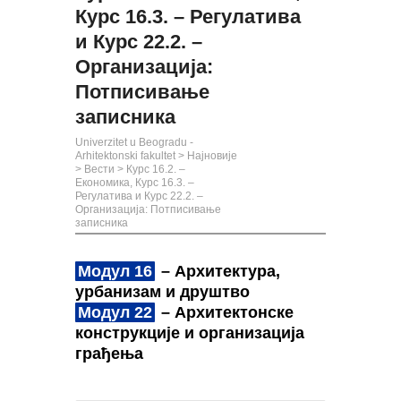
Курс 16.3. – Регулатива
и Курс 22.2. –
Организација:
Потписивање
записника
Univerzitet u Beogradu -
Arhitektonski fakultet
>
Најновије
>
Вести
>
Курс 16.2. –
Економика, Курс 16.3. –
Регулатива и Курс 22.2. –
Организација: Потписивање
записника
Модул 16
– Архитектура,
урбанизам и друштво
Модул 22
– Архитектонске
конструкције и организација
грађења