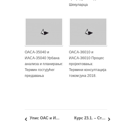
Шекуларца
ОАСА-35040 и
ОАСА-36010 и
ИАСА-35040 Урбана
ИАСА-36010 Процес
анализа и планирање:
пројектовања:
Термин гостујућег
Термини консултација
предавања
током јуна 2018.
Упис ОАС и ИАС Архитектура 2014/15 – септембарски рок: Информације за полагање пријемног испита
Курс 23.1. – Стручна пракса: Потписивање записника о полагању испита