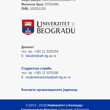
Матични број:
07032480
ПИБ:
100252129
Деканат
тел. бр. +381 11 3225254
Е:
fakultet@arh.bg.ac.rs
Студентска служба
тел. бр. +381 11 3370199
Е:
studentskasluzba@arh.bg.ac.rs
Контакти организационих јединица
© [2013 - 2018]
Универзитет у Београду -
Архитектонски Факултет
| University of Belgrade