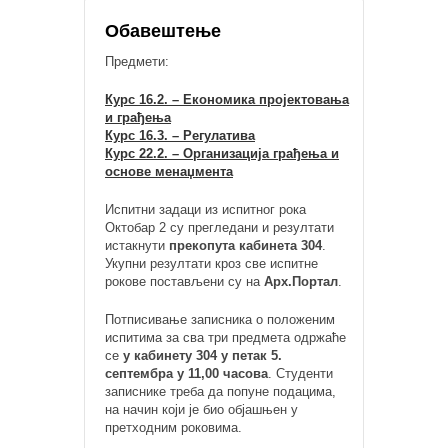
Обавештење
Предмети:
Курс 16.2. – Економика пројектовања
и грађења
Курс 16.3. – Регулатива
Курс 22.2. – Организација грађења и
основе менаџмента
Испитни задаци из испитног рока
Октобар 2 су прегледани и резултати
истакнути
прекопута кабинета 304
.
Укупни резултати кроз све испитне
рокове постављени су на
Арх.Портал
.
Потписивање записника о положеним
испитима за сва три предмета одржаће
се
у кабинету 304 у петак 5.
септембра у 11,00 часова
. Студенти
записнике треба да попуне подацима,
на начин који је био објашњен у
претходним роковима.