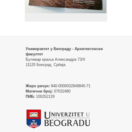
Универзитет у Београду - Архитектонски
факултет
Булевар краља Александра 73/II
11120 Београд, Србија
Жиро рачун:
840-0000032849845-71
Матични број:
07032480
ПИБ:
100252129