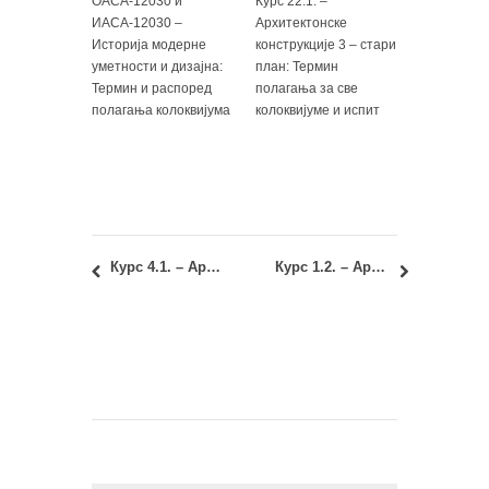
ОАСА-12030 и
Курс 22.1. –
ИАСА-12030 –
Архитектонске
Историја модерне
конструкције 3 – стари
уметности и дизајна:
план: Термин
Термин и распоред
полагања за све
полагања колоквијума
колоквијуме и испит
Курс 4.1. – Архитектонске конструкције 1: Распоред седења по салама за четврти колоквијум
Курс 1.2. – Архитектура данас: Испит у првом јунском испитном року