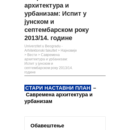
архитектура и
урбанизам: Испит у
јунском и
септембарском року
2013/14. године
Univerzitet u Beogradu -
Arhitektonski fakultet
>
Најновије
>
Вести
>
Савремена
архитектура и урбанизам:
Испит у јунском и
септембарском року 2013/14.
године
СТАРИ НАСТАВНИ ПЛАН
–
Савремена архитектура и
урбанизам
Обавештење