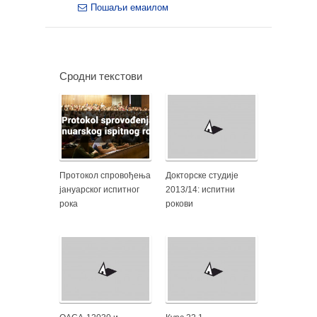
Пошаљи емаилом
Сродни текстови
Протокол спровођења
Докторске студије
јануарског испитног
2013/14: испитни
рока
рокови