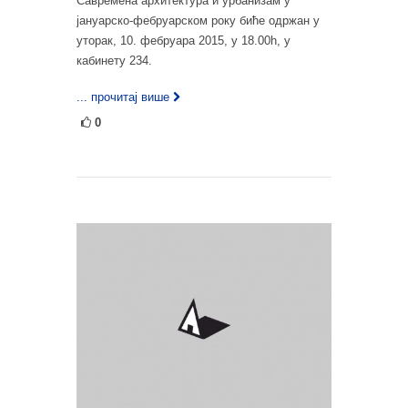
Савремена архитектура и урбанизам у
јануарско-фебруарском року биће одржан у
уторак, 10. фебруара 2015, у 18.00h, у
кабинету 234.
... прочитај више
0