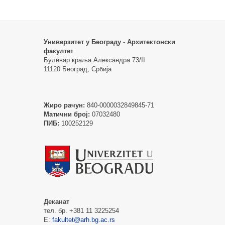
Универзитет у Београду - Архитектонски
факултет
Булевар краља Александра 73/II
11120 Београд, Србија
Жиро рачун:
840-0000032849845-71
Матични број:
07032480
ПИБ:
100252129
Деканат
тел. бр. +381 11 3225254
Е:
fakultet@arh.bg.ac.rs