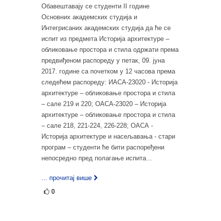
Обавештавају се студенти II године
Основних академских студија и
Интегрисаних академских студија да ће се
испит из предмета Историја архитектуре –
обликовање простора и стила одржати према
предвиђеном распореду у петак, 09. јуна
2017. године са почетком у 12 часова према
следећем распореду: ИАСА-23020 - Историја
архитектуре – обликовање простора и стила
– сале 219 и 220; ОАСА-23020 – Историја
архитектуре – обликовање простора и стила
– сале 218, 221-224, 226-228; ОАСА -
Историја архитектуре и насељавања - стари
програм – студенти ће бити распоређени
непосредно пред полагање испита...
... прочитај више
0