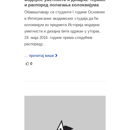
и распоред полагања колоквијума
Обавештавају се студенти I године Основних
и Интегрисаних академских студија да ће
колоквијум из предмета Историја модерне
уметности и дизајна бити одржан у уторак,
24. маја 2016. године према следећем
распореду...
... прочитај више
0