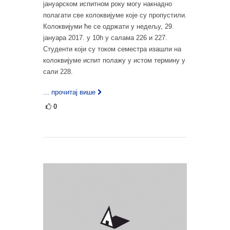
јануарском испитном року могу накнадно
полагати све колоквијуме које су пропустили.
Колоквијуми ће се одржати у недељу, 29.
јануара 2017. у 10h у салама 226 и 227.
Студенти који су током семестра изашли на
колоквијуме испит полажу у истом термину у
сали 228.
... прочитај више
0