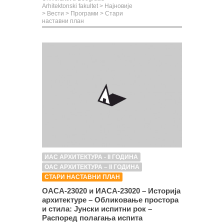
Arhitektonski fakultet
>
Најновије
>
Вести
>
Програми
>
Стари
наставни план
ИАС АРХИТЕКТУРА - II ГОДИНА
ОАС АРХИТЕКТУРА – II ГОДИНА
СТАРИ НАСТАВНИ ПЛАН
ОАСА-23020 и ИАСА-23020 – Историја
архитектуре – Обликовање простора
и стила: Јунски испитни рок –
Распоред полагања испита