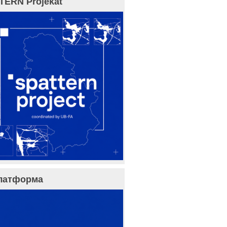
TERN Projekat
латформа