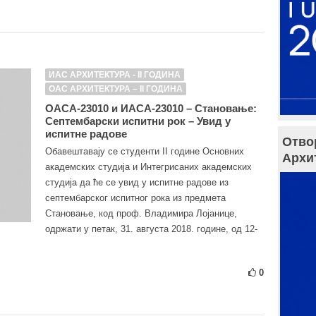
ИАС АРХИТЕКТУРА - II ГОДИНА
ОАС АРХИТЕКТУРА – II ГОДИНА
ОАСА-23010 и ИАСА-23010 – Становање:
Септембарски испитни рок – Увид у
испитне радове
Отво
Обавештавају се студенти II године Основних
Архи
академских студија и Интегрисаних академских
студија да ће се увид у испитне радове из
септембарског испитног рока из предмета
Становање, код проф. Владимира Лојанице,
одржати у петак, 31. августа 2018. године, од 12-
0