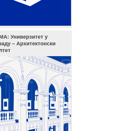
МА: Универзитет у
раду – Архитектонски
лтет