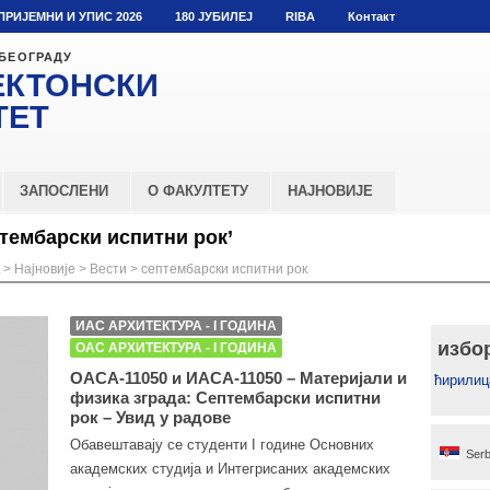
ПРИЈЕМНИ И УПИС 2026
180 ЈУБИЛЕЈ
RIBA
Контакт
 БЕОГРАДУ
ЕКТОНСКИ
ТЕТ
ЗАПОСЛЕНИ
О ФАКУЛТЕТУ
НАЈНОВИЈЕ
тембарски испитни рок’
>
Најновије
>
Вести
>
септембарски испитни рок
ИАС АРХИТЕКТУРА - I ГОДИНА
избо
ОАС АРХИТЕКТУРА - I ГОДИНА
ОАСА-11050 и ИАСА-11050 – Материјали и
ћирилиц
физика зграда: Септембарски испитни
рок – Увид у радове
Обавештавају се студенти I године Основних
Serb
академских студија и Интегрисаних академских