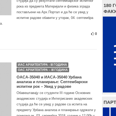
студија да су резултати септембарског испитног
180 
рока из предмета Материјали и физика зграда
ФАКУ
постављени на Арх.Портал и да ће се увид у
испитне радове обавити у уторак, 04. септембра
а.
0
ИАС АРХИТЕКТУРА - III ГОДИНА
ОАС АРХИТЕКТУРА – III ГОДИНА
ОАСА-35040 и ИАСА-35040 Урбана
анализа и планирање: Септембарски
испитни рок – Увид у радове
Обавештавају се студенти III године Основних
академских студија и Интегрисаних академских
ПАРТ
студија да ће се увид у радове са испита на
предмету Урбана анализа и планирање одржати у
понедељак, 03. сепембра 2018. године у 12.00h у