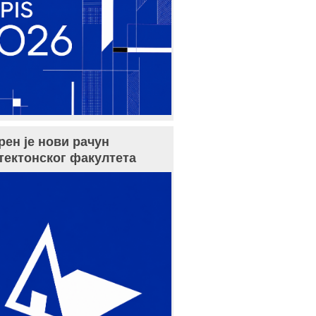
рен је нови рачун
тектонског факултета