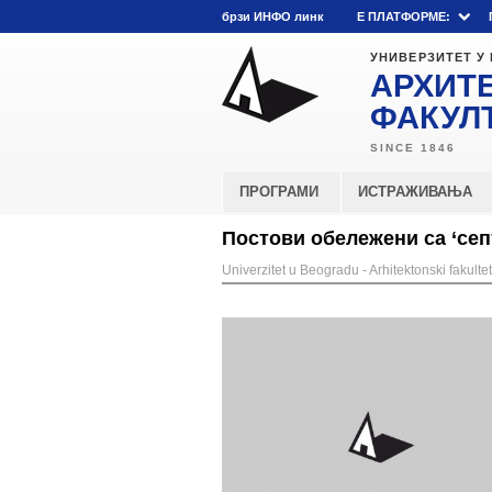
брзи ИНФО линк
E ПЛАТФОРМЕ:
УНИВЕРЗИТЕТ У
АРХИТ
ФАКУЛ
ПРОГРАМИ
ИСТРАЖИВАЊА
Постови обележени са ‘сеп
Univerzitet u Beogradu - Arhitektonski fakultet