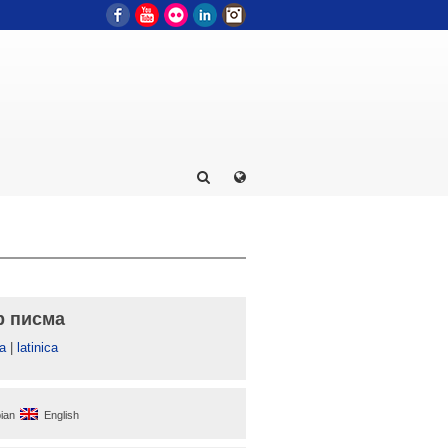
Facebook
YouTube
Flickr
LinkedIn
Instagram
р писма
а
|
latinica
ian
English