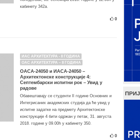
кабинету 342а.
0
ИАС АРХИТЕКТУРА - II ГОДИНА
ОАС АРХИТЕКТУРА – II ГОДИНА
ОАСА-24050 и ИАСА-24050 –
Архитектонске конструкције 4:
Септембарски испитни рок – Увид у
радове
ПРИЈ
Обавештавају се студенти II године Основних и
Интегрисаних академских студија да ће увид у
испитне задатке на предмету Архитектонске
конструкције 4 бити одржан у петак, 31. августа
2018. године у 09.00h у кабинету 350.
0