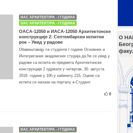
ИАС АРХИТЕКТУРА - I ГОДИНА
ОАС АРХИТЕКТУРА - I ГОДИНА
ОАСА-12050 и ИАСА-12050 Архитектонске
конструкције 2: Септембарски испитни
О НА
рок – Увид у радове
Беог
Обавештавају се студенти I године Основних и
факу
Интегрисаних академских студија да ће се увид у
радове са испита из предмета Архитектонске
конструкције 2 одржати у четвртак, 30. августа
2018. године у 10h у кабинету 215. Оцене са
испита се налазе на порталу е-Студент.
0
ИАС АРХИТЕКТУРА - I ГОДИНА