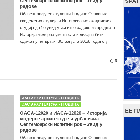
Септембарски испитни рок – Увид у
SPAT
радове
Обавештавају се студенти I године Основних
академских студија и Интегрисаних академских
студија да ће увид у испитне радове из предмета
Историја модерне уметности и дизајна бити
одржан у четвртак, 30. августа 2018. године у
6
ИАС АРХИТЕКТУРА - I ГОДИНА
ОАС АРХИТЕКТУРА - I ГОДИНА
ЕЕ П
ОАСА-12020 и ИАСА-12020 – Историја
модерне архитектуре и урбанизма:
Септембарски испитни рок – Увид у
радове
Обавештавају се студенти I године Основних