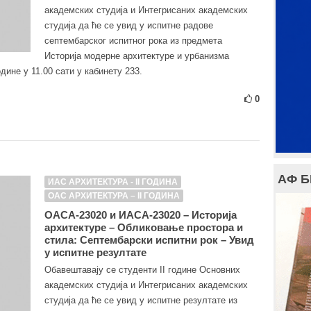
академских студија и Интегрисаних академских
студија да ће се увид у испитне радове
септембарског испитног рока из предмета
Историја модерне архитектуре и урбанизма
одине у 11.00 сати у кабинету 233.
0
АФ 
ИАС АРХИТЕКТУРА - II ГОДИНА
ОАС АРХИТЕКТУРА – II ГОДИНА
ОАСА-23020 и ИАСА-23020 – Историја
архитектуре – Обликовање простора и
стила: Септембарски испитни рок – Увид
у испитне резултате
Обавештавају се студенти II године Основних
академских студија и Интегрисаних академских
студија да ће се увид у испитне резултате из