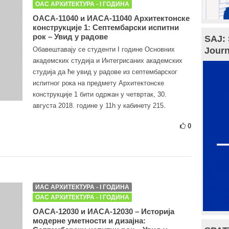
ОАС АРХИТЕКТУРА - I ГОДИНА
ОАСА-11040 и ИАСА-11040 Архитектонске
конструкције 1: Септембарски испитни
рок – Увид у радове
SAJ: 
Обавештавају се студенти I године Основних
Journ
академских студија и Интегрисаних академских
студија да ће увид у радове из септембарског
испитног рока на предмету Архитектонске
конструкције 1 бити одржан у четвртак, 30.
августа 2018. године у 11h у кабинету 215.
0
ИАС АРХИТЕКТУРА - I ГОДИНА
ОАС АРХИТЕКТУРА - I ГОДИНА
ОАСА-12030 и ИАСА-12030 – Историја
модерне уметности и дизајна: