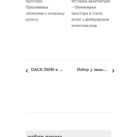
простора:
Историја архитектуре
Преузимање
– Обликовање
записника о полагању
простора и стила:
испита
испит у фебруарском
испитном року
ОАСА-35040 и ИАСА-35040 Урбана анализа и планирање: Септембарски испитни рок – Увид у радове
Избор у звање ванредног професора: Игор Рајковић, дипл.инж.арх.