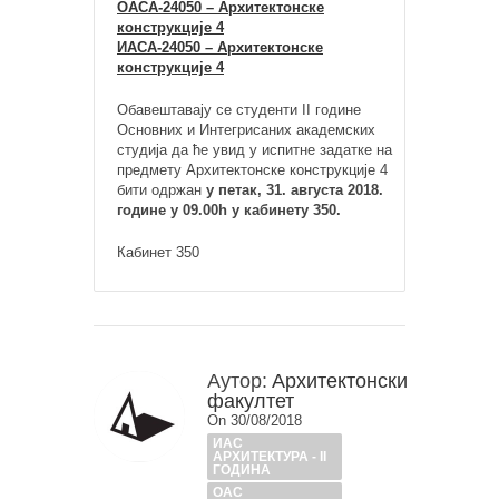
ОАСА-24050 – Архитектонске
конструкције 4
ИАСА-24050 – Архитектонске
конструкције 4
Обавештавају се студенти II године
Основних и Интегрисаних академских
студија да ће увид у испитне задатке на
предмету Архитектонске конструкције 4
бити одржан
у петак, 31. августа 2018.
године у 09.00h у кабинету 350.
Кабинет 350
Аутор:
Архитектонски
факултет
On 30/08/2018
ИАС
АРХИТЕКТУРА - II
ГОДИНА
ОАС