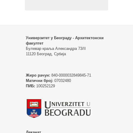
Универзитет у Београду - Архитектонски
факултет
Булевар краља Александра 73/II
11120 Београд, Србија
Жиро рачун:
840-0000032849845-71
Матични број:
07032480
ПИБ:
100252129
Деканат