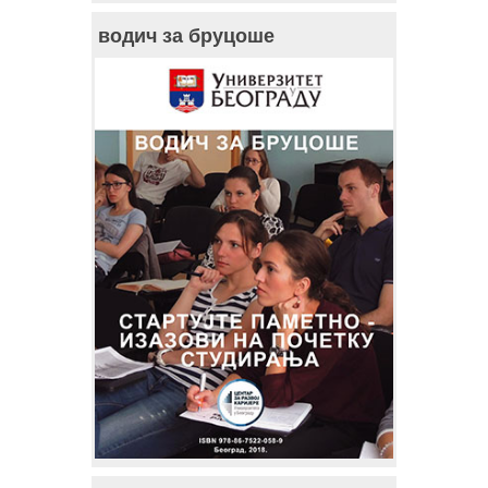
водич за бруцоше