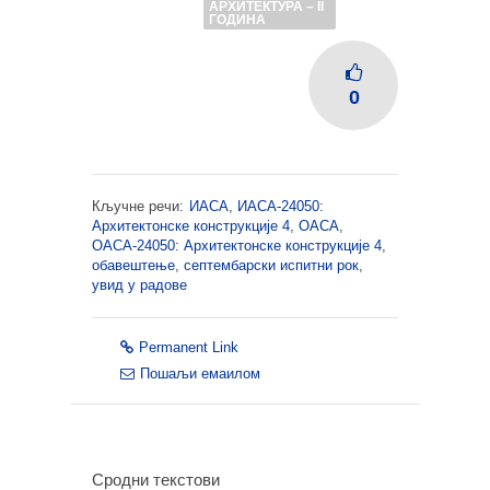
АРХИТЕКТУРА – II
ГОДИНА
0
Кључне речи:
ИАСА
,
ИАСА-24050:
Архитектонске конструкције 4
,
ОАСА
,
ОАСА-24050: Архитектонске конструкције 4
,
обавештење
,
септембарски испитни рок
,
увид у радове
Permanent Link
Пошаљи емаилом
Сродни текстови