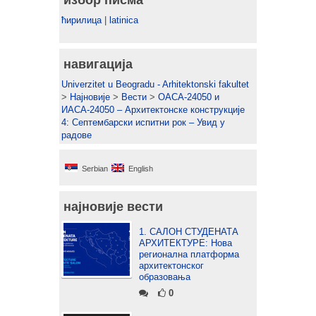
избор писма
ћирилица
|
latinica
навигација
Univerzitet u Beogradu - Arhitektonski fakultet
>
Најновије
>
Вести
>
ОАСА-24050 и
ИАСА-24050 – Архитектонске конструкције
4: Септембарски испитни рок – Увид у
радове
Serbian
English
најновије вести
1. САЛОН СТУДЕНАТА
АРХИТЕКТУРЕ: Нова
регионална платформа
архитектонског
образовања
0