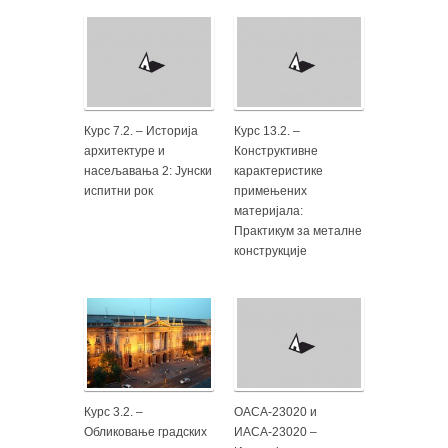
Курс 7.2. – Историја
Курс 13.2. –
архитектуре и
Конструктивне
насељавања 2: Јунски
карактеристике
испитни рок
примењених
материјала:
Практикум за металне
конструкције
Курс 3.2. –
ОАСА-23020 и
Обликовање градских
ИАСА-23020 –