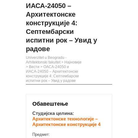
ИАСА-24050 –
Архитектонске
конструкције 4:
Септембарски
испитни рок – Увид у
радове
Univerzitet u Beogradu -
Arhitektonski fakultet
>
Најновије
>
Вести
>
ОАСА-24050 и
ИАСА-24050 – Архитектонске
конструкције 4: Септембарски
испитни рок – Увид у радове
Обавештење
Студијска целина:
Архитектонске технологије –
Архитектонске конструкције 4
Предмет: