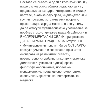
Настава се обавезно одвија кроз комбинацију
више разноврсних облика рада, као шту су
предавања ex-катедра, интерактивни облици
наставе, анализа случајева, индивидуални и
групни пројекти, истраживачки пројекти,
презентације, израда макете, а све у циљу
да се омогући мулти-аспектно упознавање за
проблематско откривање града будућности и
ЕКСПЕРИМЕНТАЛНИ ОБЛИК припреме за
ДИЗАЈНИРАЊЕ ГРАДОВА ЗА БУДУЋНОСТ.
• Мулти-аспектни приступ би се ОСТВАРИО
кроз укључивање и гостовање признатих
експерата из различитих области,
првенствено из урбанистичко-архитектонске
делатности, уметничко-дизајнерске,
филозофско-социјалне, пословно-
менаџментске, продукционо-технолошке,
економско-маркетиншке, информатичко-
медијске….