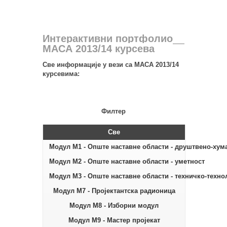
Интерактивни портфолио
MАСА 2013/14 курсева
Све информације у вези са МАСА 2013/14
курсевима:
Филтер
Све
Модул М1 - Oпште наставне области - друштвено-хум
Модул М2 - Oпште наставне области - уметност
Модул М3 - Oпште наставне области - техничко-техно
Модул М7 - Пројектантска радионица
Модул М8 - Изборни модул
Модул М9 - Мастер пројекат