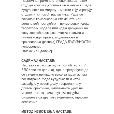
Практична примена стечених знања током
студија кроз моделовање имагинарног града
будућности на моделу – макети коју израђују
студенти уз помоћ наставника. Раде се
покушаји компоновања елемената или
целина већ постојећих – примењених идеја,
теоретских модела или идеја добијених на
часу коришћењем различитих техника и
путева конципирања, моделовања и
пројецирања (развоја) ГРАДА БУДУЋНОСТИ,
непосредној,
блиској или далекој…
САДРЖАЈ НАСТАВЕ:
Настава се састоји од четири области (IV
БЛОКовских целина), где је предвиђено да
се студент примарно веже за један аспект
посматрања града будућности и исти
разрађује у првом делу теоретски, а у
другом практично, имплементацијом на
макети – на тај начин сукобљавајући
мишљење са другим студентима, односно
аспектима.
МЕТОД ИЗВОЂЕЊА НАСТАВЕ: