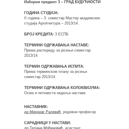
Изборни предмет 3 – ГРАД БУДУЋНОСТИ
ГОДИНА СТУДИЈА:
II година – 3. семестар Мастер академских
студија Архитектура – 2013/14.
БРОЈ КРЕДИТА:
3 ЕСПБ
ТЕРМИНИ ОДРЖАВАЊА НАСТАВЕ:
Према распореду за јесењи семестар
2013/14.
ТЕРМИН ОДРЖАВАЊА ИСПИТА:
Према терминском плану за јесењи
семестар 2013/14.
ТЕРМИНИ ОДРЖАВАЊА КОЛОКВИЈУМА:
Осма и петнаеста недеља наставе
НАСТАВНИК:
др Миодраг Ралевић
, редовни професор
САРАДНИЦИ У НАСТАВИ:
др Татјана Мрђеновић
, асистент