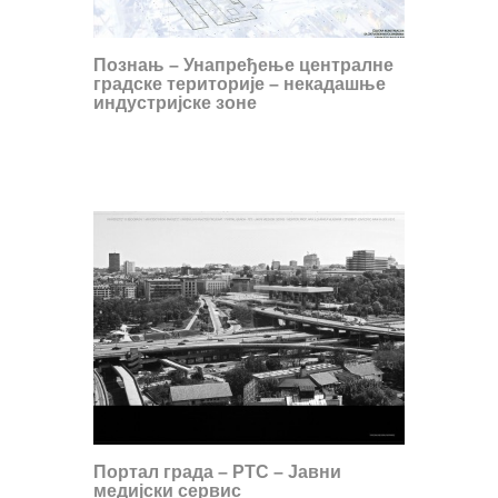
Познањ – Унапређење централне
градске територије – некадашње
индустријске зоне
Портал града – РТС – Јавни
медијски сервис