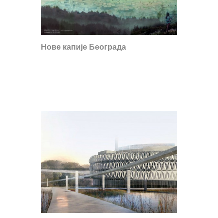
Нове капије Београда