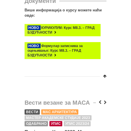
Документи
Више информација о курсу можете наћи
овде:
НОВО
КУРИКУЛУМ: Курс М8.3. – ГРАД
БУДУЋНОСТИ
НОВО
Формулар записника за
оцењивање: Курс М8.3. – ГРАД
БУДУЋНОСТИ
Вести везане за МАСА
ВЕСТИ
МАС АРХИТЕКТУРА
ВЕСТИ
МАСТЕР АКАДЕМСКЕ СТУДИЈЕ 2023
МАСТЕР 
ОДАБРАНО
УПИС
УПИС 2023/24
ОДАБРА
УПИС
У