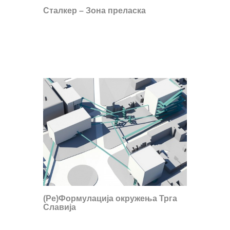
Сталкер – Зона преласка
(Ре)Формулација oкружења Трга
Славија