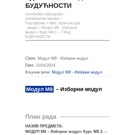
БУДУЋНОСТИ
Univerzitet u Beogradu -
Arhitektonski fakultet
>
Портфолио
>
МАС Архитектура
- модул
>
Модул М8 - Изборни
модул
>
Курс М8.3. – ГРАД
БУДУЋНОСТИ
Client:
Модул М8 - Изборни модул
Date:
21/01/2014
Кључне речи:
Модул М8 - Изборни модул
Модул М8
– Изборни модул
План рада
НАЗИВ ПРЕДМЕТА:
МОДУЛ М8 – Изборни модул: Курс М8.3. –