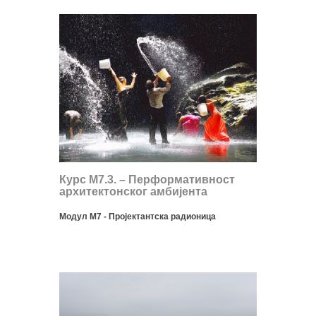
Курс М7.3. – Перформативност
архитектонског амбијента
Модул М7 - Пројектантска радионица