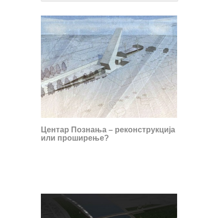
Центар Познања – реконструкција
или проширење?