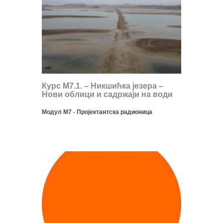
Курс М7.1. – Никшићка језера –
Нови облици и садржаји на води
Модул М7 - Пројектантска радионица