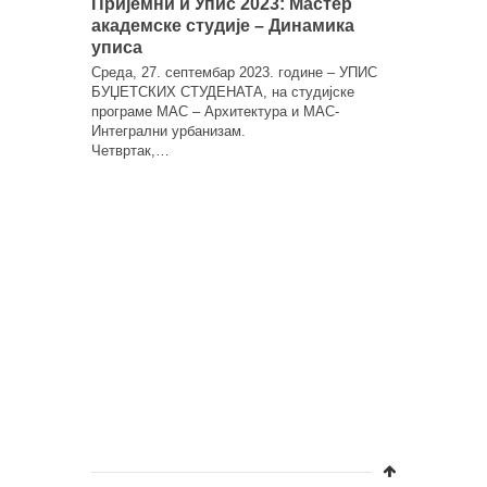
Пријемни и Упис 2023: Мастер
академске студије – Динамика
Пријемн
уписа
академс
Комисиј
Среда, 27. септембар 2023. године – УПИС
БУЏЕТСКИХ СТУДЕНАТА, на студијске
Након дос
програме МАС – Архитектура и МАС-
Комисија 
Интегрални урбанизам.
под редним
Четвртак,…
основане