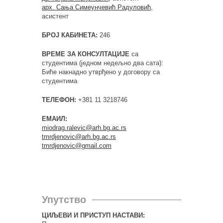
арх. Сања Симеунчевић Радуловић
,
асистент
БРОЈ КАБИНЕТА:
246
ВРЕМЕ ЗА КОНСУЛТАЦИЈЕ
са
студентима (једном недељно два сата):
Биће накнадно утврђено у договору са
студентима
ТЕЛЕФОН:
+381 11 3218746
ЕМАИЛ:
miodrag.ralevic@arh.bg.ac.rs
tmrdjenovic@arh.bg.ac.rs
tmrdjenovic@gmail.com
Упутство
ЦИЉЕВИ И ПРИСТУП НАСТАВИ: