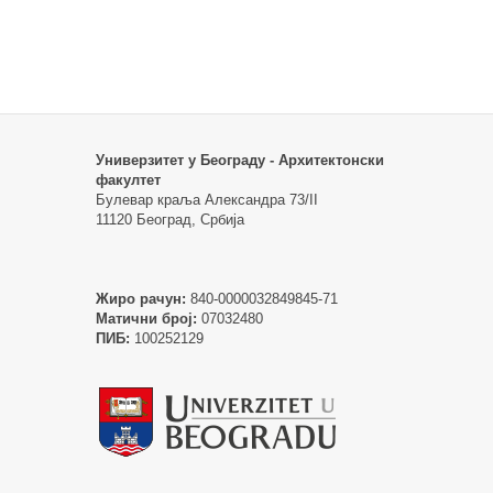
Универзитет у Београду - Архитектонски
факултет
Булевар краља Александра 73/II
11120 Београд, Србија
Жиро рачун:
840-0000032849845-71
Матични број:
07032480
ПИБ:
100252129