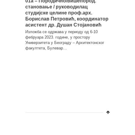
01а – Породично/вишепород.
МАС ИНТ
становање / руководилац
МАС УНУ
студијске целине проф.арх.
ОАС АРХИ
Борислав Петровић, координатор
ОАС АРХИ
асистент др. Душан Стојановић
ОАС АРХИ
Изложба се одржава у периоду од 6-10
ОДАБРА
фебруара 2023. године, у простору
СЕРИЈСК
Универзитета у Београду – Архитектонског
СТУДЕНТ
факултета, Булевар…
Серијск
2020/21
Публикациј
вишегодиш
Центра за
Универзит