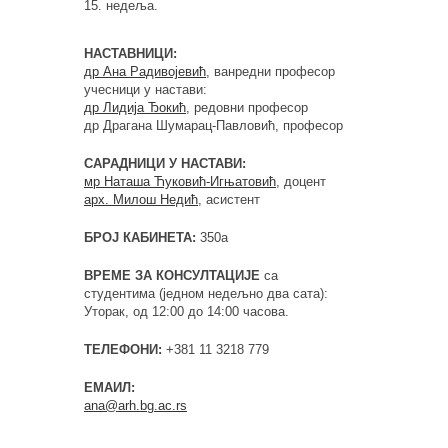
15. недеља.
НАСТАВНИЦИ:
др Ана Радивојевић
, ванредни професор
учесници у настави:
др Лидија Ђокић
, редовни професор
др Драгана Шумарац-Павловић, професор
САРАДНИЦИ У НАСТАВИ:
мр Наташа Ћуковић-Игњатовић
, доцент
арх. Милош Недић
, асистент
БРОЈ КАБИНЕТА:
350а
ВРЕМЕ ЗА КОНСУЛТАЦИЈЕ
са
студентима (једном недељно два сата):
Уторак, од 12:00 до 14:00 часова.
ТЕЛЕФОНИ:
+381 11 3218 779
ЕМАИЛ:
ana@arh.bg.ac.rs