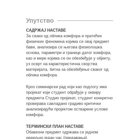
Упутство
САДРЖАЈ НАСТАВЕ
За сваки од облика комфора и пратећих
физичких феномена којима се овај предмет
бави, анализира се његова физиолошка
основа, параметри и границе датог комфора,
као и мере којима се он обезбеђује у објекту,
уз осврт на карактеристична својства
материјала, битна за обезбеђење сваког од
облика комфора.
Кроз семинарски рад који као подлогу има
пројекат који студент обрађује у оквиру
предмета Студио пројекат, студент конкретно
проверава савладано градиво критички
анализирајући пројектом остварене услове
комфора.
ТЕРМИНСКИ ПЛАН НАСТАВЕ
Обавезни предмет одржава се једном
недељно један час (предавања).