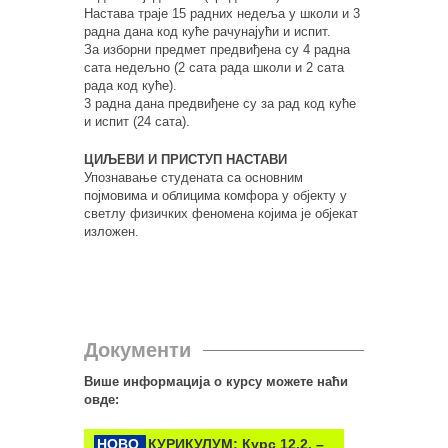
Настава траје 15 радних недеља у школи и 3
радна дана код куће рачунајући и испит.
За изборни предмет предвиђена су 4 радна
сата недељно (2 сата рада школи и 2 сата
рада код куће).
3 радна дана предвиђене су за рад код куће
и испит (24 сата).
ЦИЉЕВИ И ПРИСТУП НАСТАВИ
Упознавање студената са основним
појмовима и облицима комфора у објекту у
светлу физичких феномена којима је објекат
изложен.
Документи
Више информација о курсу можете наћи
овде:
НОВО
КУРИКУЛУМ: Курс 12.2. –