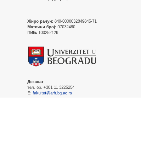
Жиро рачун:
840-0000032849845-71
Матични број:
07032480
ПИБ:
100252129
Деканат
тел. бр. +381 11 3225254
Е:
fakultet@arh.bg.ac.rs
Студентска служба
тел. бр. +381 11 3370199
Е:
studentskasluzba@arh.bg.ac.rs
Контакти организационих јединица