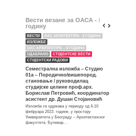
Вести везане за ОАСА - II
годину
ВЕСТИ
ИАС АРХИТЕКТУРА - II ГОДИНА
AF FILES
ИЗЛОЖБЕ
ИАС АРХИ
ОАС АРХИТЕКТУРА – II ГОДИНА
ИАС АРХИ
ОДАБРАНО
СТУДЕНТСКЕ ВЕСТИ
ИАС АРХИ
СТУДЕНТСКИ РАДОВИ
ИАС АРХИ
ИАС АРХ
Семестрална изложба – Студио
МАС АРХ
01а – Породично/вишепород.
МАС ИНТ
становање / руководилац
МАС УНУ
студијске целине проф.арх.
ОАС АРХИ
Борислав Петровић, координатор
ОАС АРХИ
асистент др. Душан Стојановић
ОАС АРХИ
Изложба се одржава у периоду од 6-10
ОДАБРА
фебруара 2023. године, у простору
СЕРИЈСК
Универзитета у Београду – Архитектонског
СТУДЕНТ
факултета, Булевар…
Серијск
2020/21