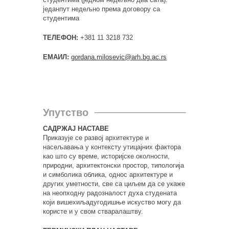
једанпут недељно према договору са
студентима
ТЕЛЕФОН:
+381 11 3218 732
ЕМАИЛ:
gordana.milosevic@arh.bg.ac.rs
Упутство
САДРЖАЈ НАСТАВЕ
Приказује се развој архитектуре и
насељавања у контексту утицајних фактора
као што су време, историјске околности,
природни, архитектонски простор, типологија
и симболика облика, однос архитектуре и
других уметности, све са циљем да се укаже
на неопходну радозналост духа студената
који вишехиљадугодишње искуство могу да
користе и у свом стваралаштву.