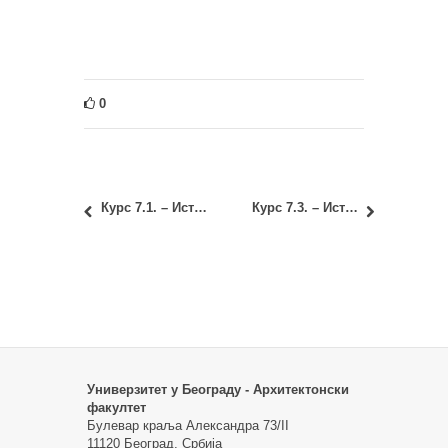
0
Курс 7.1. – Историја архитектуре и насељавања 1
Курс 7.3. – Историја уметности 1
Универзитет у Београду - Архитектонски
факултет
Булевар краља Александра 73/II
11120 Београд, Србија