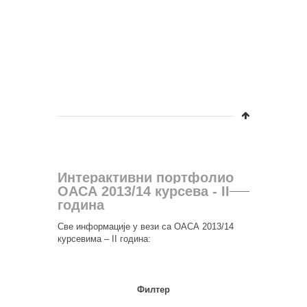
Публикациј
вишегодиш
Центра за
Универзит
Интерактивни портфолио
ОАСА 2013/14 курсева - II
година
Све информације у вези са ОАСА 2013/14
курсевима – II година:
Филтер