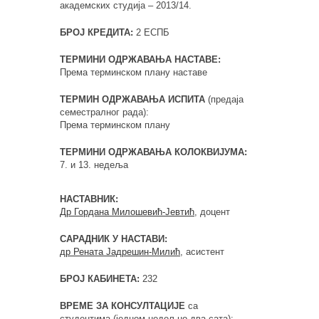
академских студија – 2013/14.
БРОЈ КРЕДИТА:
2 ЕСПБ
ТЕРМИНИ ОДРЖАВАЊА НАСТАВЕ:
Према терминском плану наставе
ТЕРМИН ОДРЖАВАЊА ИСПИТА
(предаја
семестралног рада):
Према терминском плану
ТЕРМИНИ ОДРЖАВАЊА КОЛОКВИЈУМА:
7. и 13. недеља
НАСТАВНИК:
Др Гордана Милошевић-Јевтић
, доцент
САРАДНИК У НАСТАВИ:
др Рената Јадрешин-Милић
, асистент
БРОЈ КАБИНЕТА:
232
ВРЕМЕ ЗА КОНСУЛТАЦИЈЕ
са
студентима (једном недељно два сата):