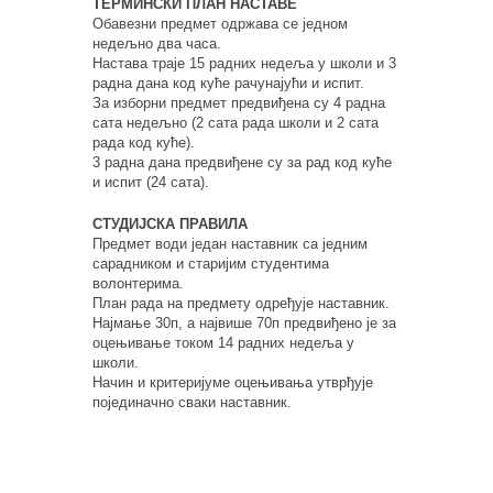
ТЕРМИНСКИ ПЛАН НАСТАВЕ
Обавезни предмет одржава се једном
недељно два часа.
Настава траје 15 радних недеља у школи и 3
радна дана код куће рачунајући и испит.
За изборни предмет предвиђена су 4 радна
сата недељно (2 сата рада школи и 2 сата
рада код куће).
3 радна дана предвиђене су за рад код куће
и испит (24 сата).
СТУДИЈСКА ПРАВИЛА
Предмет води један наставник са једним
сарадником и старијим студентима
волонтерима.
План рада на предмету одређује наставник.
Најмање 30п, а највише 70п предвиђено је за
оцењивање током 14 радних недеља у
школи.
Начин и критеријуме оцењивања утврђује
појединачно сваки наставник.