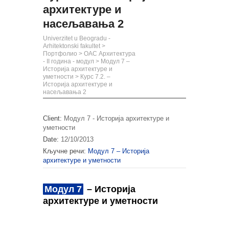
архитектуре и
насељавања 2
Univerzitet u Beogradu -
Arhitektonski fakultet
>
Портфолио
>
ОАС Архитектура
- II година - модул
>
Модул 7 –
Историја архитектуре и
уметности
>
Курс 7.2. –
Историја архитектуре и
насељавања 2
Client:
Модул 7 - Историја архитектуре и
уметности
Date:
12/10/2013
Кључне речи:
Модул 7 – Историја
архитектуре и уметности
Модул 7
– Историја
архитектуре и уметности