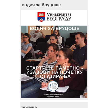
водич за бруцоше
архива