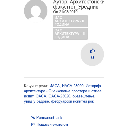
Аутор:
Архитектонски
факултет_Уредник
On 21/03/2019
ИАС
АРХИТЕКТУРА - II
ГОДИНА
ОАС
АРХИТЕКТУРА – II
ГОДИНА
0
Кључне речи:
ИАСА
,
ИАСА-23020: Историја
архитектуре - Обликовање простора и стила
,
испит
,
ОАСА
,
ОАСА-23020
,
обавештење
,
увид у радове
,
фебруарски испитни рок
Permanent Link
Пошаљи емаилом