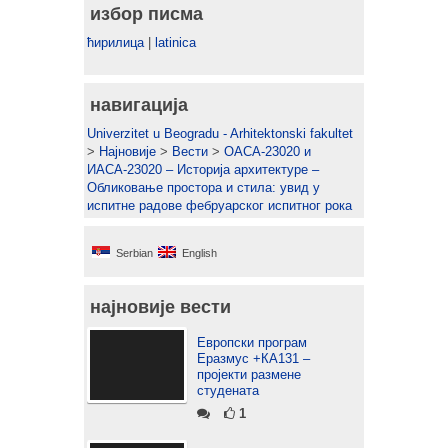
избор писма
ћирилица
|
latinica
навигација
Univerzitet u Beogradu - Arhitektonski fakultet
>
Најновије
>
Вести
>
ОАСА-23020 и
ИАСА-23020 – Историја архитектуре –
Обликовање простора и стила: увид у
испитне радове фебруарског испитног рока
Serbian
English
најновије вести
Европски програм
Еразмус +КА131 –
пројекти размене
студената
1