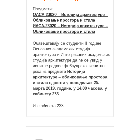
Предмети:
ОАСА-23020 – Историја архитектуре –
Обликовање простора и стила
ИАСА-23020 – Историја архитектуре –
Обликовање простора и стила
Обавештавају се студенти II године
Основних академских студија
архитектуре и Интегрисаних академских
студија архитектуре да ће се увид у
испитне радове фебруарског испитног
рока из предмета
Историја
архитектуре – обликовање простора
и стила
одржати у
понедељак 25.
марта 2019. године, у 14.00 часова, у
кабинету 233.
Из кабинета 233