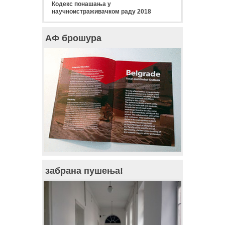
Кодекс понашања у
научноистраживачком раду 2018
АФ брошура
забрана пушења!