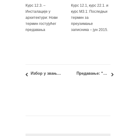
Курс 12.3. –
Курс 12.1, курс 22.1. и
Инсталације у
курс М3.1: Последњи
архитектури: Нови
термин за
термин гостујућег
преузимање
предавања
записника – јун 2015.
Избор у звање ванредног професора: др Будимир Судимац, дипл.инж.арх.
Предавање: “Прилагођавање урбаних подручја климатским променама: примена метода вишекритеријумског одлучивања” – др Петар Вранић