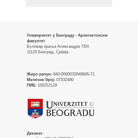
Универзитет у Београду - Архитектонски
факултет
Булевар краља Александра 73/II
11120 Београд, Србија
Жиро рачун:
840-0000032849845-71
Матични број:
07032480
ПИБ:
100252129
Деканат