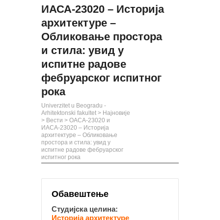
ИАСА-23020 – Историја
архитектуре –
Обликовање простора
и стила: увид у
испитне радове
фебруарског испитног
рока
Univerzitet u Beogradu -
Arhitektonski fakultet
>
Најновије
>
Вести
>
ОАСА-23020 и
ИАСА-23020 – Историја
архитектуре – Обликовање
простора и стила: увид у
испитне радове фебруарског
испитног рока
Обавештење
Студијска целина:
Историја архитектуре