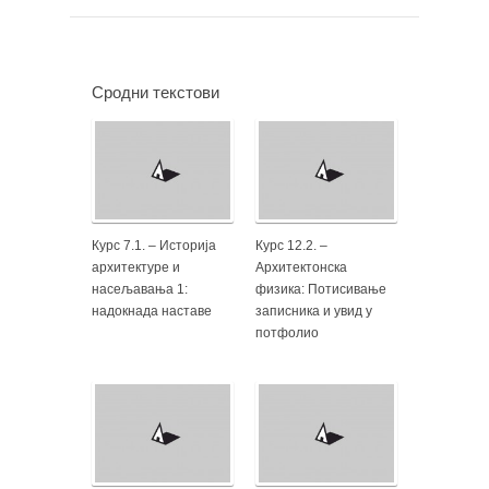
Сродни текстови
Курс 7.1. – Историја
Курс 12.2. –
архитектуре и
Архитектонска
насељавања 1:
физика: Потисивање
надокнада наставе
записника и увид у
потфолио