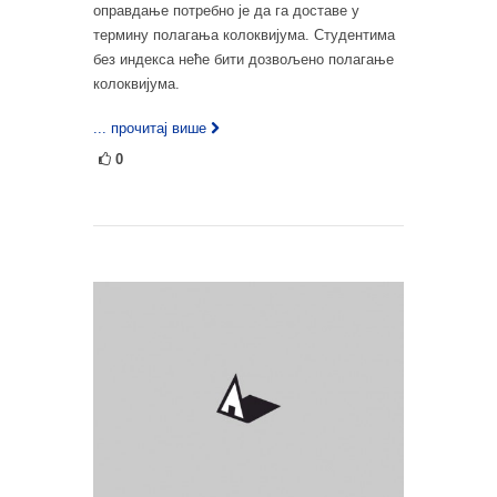
оправдање потребно је да га доставе у
термину полагања колоквијума. Студентима
без индекса неће бити дозвољено полагање
колоквијума.
... прочитај више
0