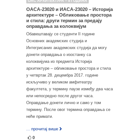
ОАС АРХИТЕКТУРА – II ГОДИНА
ОАСА-23020 и ИАСА-23020 – Историја
архитектуре – Обликовање простора
и стила: други термин за предају
оправдања за колоквијум
Обавештавају се студенти II године
Основних академских студија и
Интегрисаних академских студија да могу
донети оправдања о изостанку са
колоквијума из предмета Историја
архитектуре – обликовање простора и стила
у четвртак 28. децембра 2017. године
искључиво у великом амфитеатру
факултета, у термину паузе између два часа
или непосредно после другог часа.
Оправдање донети лично и само у том
термину. После овог термина оправдања се
неће примати.
... прочитај више
0