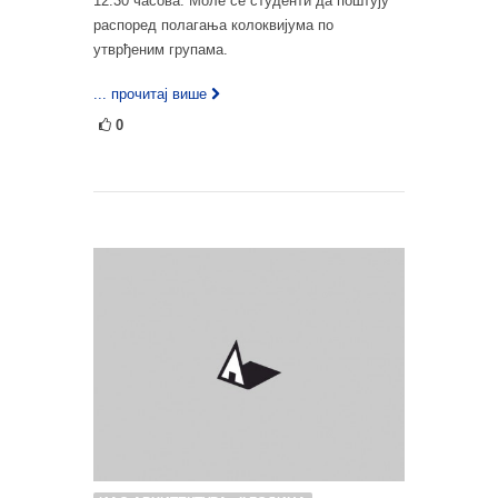
12:30 часова. Моле се студенти да поштују
распоред полагања колоквијума по
утврђеним групама.
... прочитај више
0