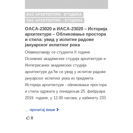
ИАС АРХИТЕКТУРА - II ГОДИНА
ОАС АРХИТЕКТУРА – II ГОДИНА
ОАСА-23020 и ИАСА-23020 – Историја
архитектуре – Обликовање простора
и стила: увид у испитне радове
јануарског испитног рока
Обавештавају се студенти II године
Основних академских студија архитектуре и
Интегрисаних академских студија
архитектуре да ће се увид у испитне радове
јануарског испитног рока из предмета
Историја архитектуре - обликовање простора
и стила одржати у понедељак 25. фебруара
2019. године, у 12.00 часова, у кабинету 233.
... прочитај више
0