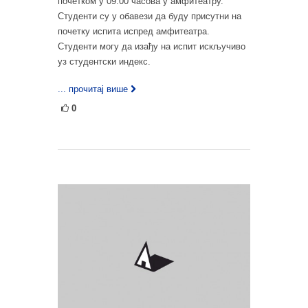
почетком у 09:00 часова у амфитеатру.
Студенти су у обавези да буду присутни на
почетку испита испред амфитеатра.
Студенти могу да изађу на испит искључиво
уз студентски индекс.
... прочитај више
0