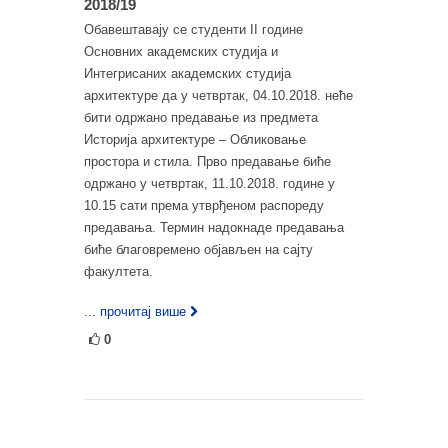
2018/19
Обавештавају се студенти II године
Основних академских студија и
Интегрисаних академских студија
архитектуре да у четвртак, 04.10.2018. неће
бити одржано предавање из предмета
Историја архитектуре – Обликовање
простора и стила. Прво предавање биће
одржано у четвртак, 11.10.2018. године у
10.15 сати према утврђеном распореду
предавања. Термин надокнаде предавања
биће благовремено објављен на сајту
факултета.
... прочитај више
0