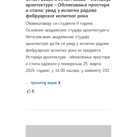
архитектуре – Обликовање простора
и стила: увид у испитне радове
фебруарског испитног рока
Обавештавају се студенти II године
Основних академских студија архитектуре и
Интегрисаних академских студија
архитектуре да ће се увид у испитне радове
фебруарског испитног рока из предмета
Историја архитектуре - обликовање простора
и стила одржати у понедељак 25. марта
2019. године, у 14.00 часова, у кабинету 233.
... прочитај више
0