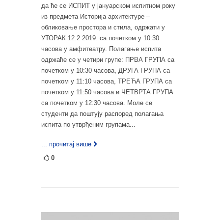
да ће се ИСПИТ у јануарском испитном року
из предмета Историја архитектуре –
обликовање простора и стила, одржати у
УТОРАК 12.2.2019. са почетком у 10:30
часова у амфитеатру. Полагање испита
одржаће се у четири групе: ПРВА ГРУПА са
почетком у 10:30 часова, ДРУГА ГРУПА са
почетком у 11:10 часова, ТРЕЋА ГРУПА са
почетком у 11:50 часова и ЧЕТВРТА ГРУПА
са почетком у 12:30 часова. Моле се
студенти да поштују распоред полагања
испита по утврђеним групама...
... прочитај више
0