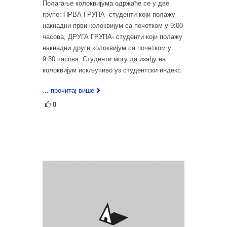
Полагање колоквијума одржаће се у две
групе: ПРВА ГРУПА- студенти који полажу
накнадни први колоквијум са почетком у 9:00
часова, ДРУГА ГРУПА- студенти који полажу
накнадни други колоквијум са почетком у
9:30 часова. Студенти могу да изађу на
колоквијум искључиво уз студентски индекс.
... прочитај више
0