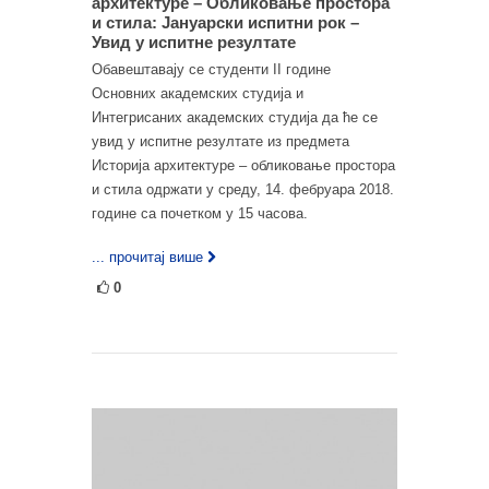
архитектуре – Обликовање простора
и стила: Јануарски испитни рок –
Увид у испитне резултате
Обавештавају се студенти II године
Основних академских студија и
Интегрисаних академских студија да ће се
увид у испитне резултате из предмета
Историја архитектуре – обликовање простора
и стила одржати у среду, 14. фебруара 2018.
године са почетком у 15 часова.
... прочитај више
0