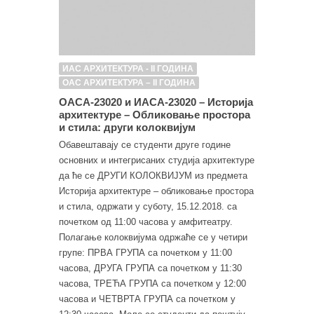
ИАС АРХИТЕКТУРА - II ГОДИНА
ОАС АРХИТЕКТУРА – II ГОДИНА
ОАСА-23020 и ИАСА-23020 – Историја
архитектуре – Обликовање простора
и стила: други колоквијум
Обавештавају се студенти друге године
основних и интегрисаних студија архитектуре
да ће се ДРУГИ КОЛОКВИЈУМ из предмета
Историја архитектуре – обликовање простора
и стила, одржати у суботу, 15.12.2018. са
почетком од 11:00 часова у амфитеатру.
Полагање колоквијума одржаће се у четири
групе: ПРВА ГРУПА са почетком у 11:00
часова, ДРУГА ГРУПА са почетком у 11:30
часова, ТРЕЋА ГРУПА са почетком у 12:00
часова и ЧЕТВРТА ГРУПА са почетком у