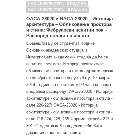
ИАС АРХИТЕКТУРА - II ГОДИНА
ОАС АРХИТЕКТУРА – II ГОДИНА
ОАСА-23020 и ИАСА-23020 – Историја
архитектуре – Обликовање простора
и стила: Фебруарски испитни рок –
Распоред полагања испита
Обавештавају се студенти II године
Основних академских студија и
Интегрисаних академских студија да ће се
испит из предмета Историја архитектуре –
обликовање простора и стила одржати према
предвиђеном распореду у суботу, 10. марта
2018. године са почетком у 09 часова према
следећем распореду: ИАСА-23020 - Историја
архитектуре - обликовање простора и стила -
сале 226-227; ОАСА-23020 - Историја
архитектуре - обликовање простора и стила -
сале 218-224, 228, 235 и према потреби 217 и
301. Студентима без индекса неће бити
дозвољено полагање испита.