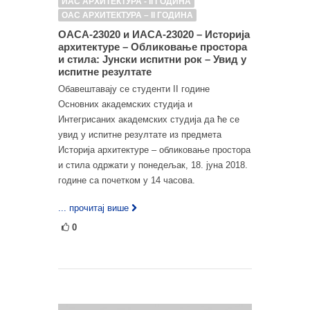
ИАС АРХИТЕКТУРА - II ГОДИНА
ОАС АРХИТЕКТУРА – II ГОДИНА
ОАСА-23020 и ИАСА-23020 – Историја
архитектуре – Обликовање простора
и стила: Јунски испитни рок – Увид у
испитне резултате
Обавештавају се студенти II године
Основних академских студија и
Интегрисаних академских студија да ће се
увид у испитне резултате из предмета
Историја архитектуре – обликовање простора
и стила одржати у понедељак, 18. јуна 2018.
године са почетком у 14 часова.
... прочитај више
0