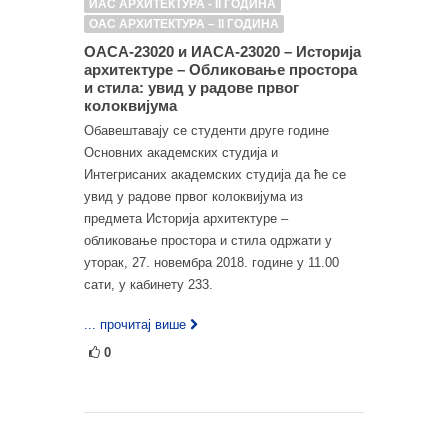
ИАС АРХИТЕКТУРА - II ГОДИНА
ОАС АРХИТЕКТУРА – II ГОДИНА
ОАСА-23020 и ИАСА-23020 – Историја
архитектуре – Обликовање простора
и стила: увид у радове првог
колоквијума
Обавештавају се студенти друге године
Основних академских студија и
Интегрисаних академских студија да ће се
увид у радове првог колоквијума из
предмета Историја архитектуре –
обликовање простора и стила одржати у
уторак, 27. новембра 2018. године у 11.00
сати, у кабинету 233.
... прочитај више
0