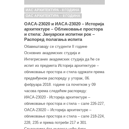
ИАС АРХИТЕКТУРА - II ГОДИНА
ОАС АРХИТЕКТУРА – II ГОДИНА
ОАСА-23020 и ИАСА-23020 – Историја
архитектуре – Обликовање простора
и стила: Јануарски испитни рок –
Распоред полагања испита
Обавештавају се студенти II године
Основних академских студија и
Интегрисаних академских студија да ће се
испит из предмета Историја архитектуре –
обликовање простора и стила одржати према
предвиђеном распореду у уторак, 06.
фебруара 2018. године са почетком у 09
часова према следећем распореду:
ИАСА-23020 - Историја архитектуре –
обликовање простора и стила – сале 226-227,
ОАСА-23020 – Историја архитектуре –
обликовање простора и стила – сале 218-224,
228, 235 и према потреби 217 и 301.
Студентима без индекса неће бити