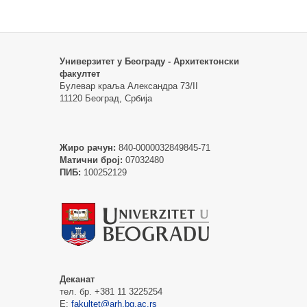
Универзитет у Београду - Архитектонски
факултет
Булевар краља Александра 73/II
11120 Београд, Србија
Жиро рачун:
840-0000032849845-71
Матични број:
07032480
ПИБ:
100252129
Деканат
тел. бр. +381 11 3225254
Е:
fakultet@arh.bg.ac.rs