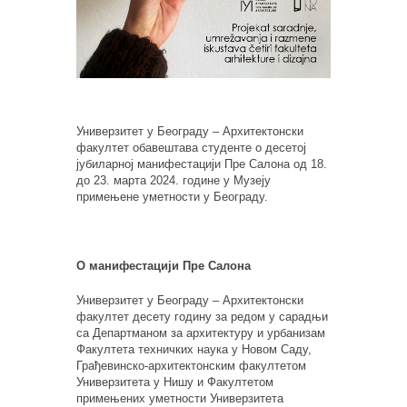
Универзитет у Београду – Архитектонски
факултет обавештава студенте о десетој
јубиларној манифестацији Пре Салона од 18.
до 23. марта 2024. године у Музеју
примењене уметности у Београду.
О манифестацији Пре Салона
Универзитет у Београду – Архитектонски
факултет десету годину за редом у сарадњи
са Департманом за архитектуру и урбанизам
Факултета техничких наука у Новом Саду,
Грађевинско-архитектонским факултетом
Универзитета у Нишу и Факултетом
примењених уметности Универзитета