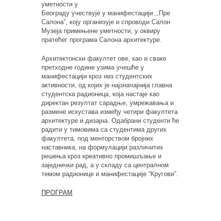
уметности у
Београду учествује у манифестацији ,,Пре
Салона”, коју организује и спроводи Салон
Музеја примењене уметности, у оквиру
пратећег програма Салона архитектуре.
Архитектонски факултет ове, као и сваке
претходне године узима учешће у
манифестацији кроз низ студентских
активности, од којих је најзначајнија главна
студентска радионица, која настаје као
директан резултат сарадње, умрежавања и
размене искустава између четири факултета
архитектуре и дизајна. Одабрани студенти ће
радити у тимовима са студентима других
факултета, под менторством бројних
наставника, на формулацији различитих
решења кроз креативно промишљање и
заједнички рад, а у складу са централном
темом радионице и манифестације “Кругови”.
ПРОГРАМ