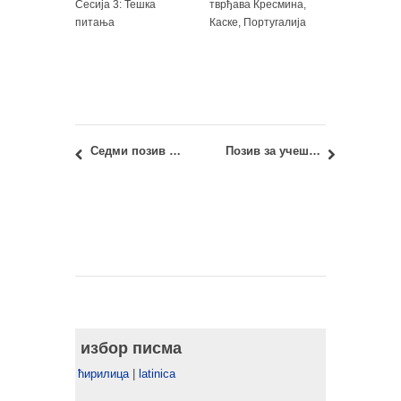
Сесија 3: Тешка
тврђава Кресмина,
питања
Каске, Португалија
Седми позив талентованим младим истраживачима – студентима докторских академских студија за укључивање у научноистраживачки рад у акредитованим научноистраживачким организацијама
Позив за учешће на 12. интернационалној конференцији и изложби ОА2024
избор писма
ћирилица
|
latinica