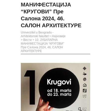
МАНИФЕСТАЦИЈА
“КРУГОВИ” Пре
Салона 2024, 46.
САЛОН АРХИТЕКТУРЕ
Univerzitet u Beogradu -
Arhitektonski fakultet
>
Најновије
>
Вести
>
10. ЈУБИЛАРНА
МАНИФЕСТАЦИЈА “КРУГОВИ”
Пре Салона 2024, 46. САЛОН
АРХИТЕКТУРЕ