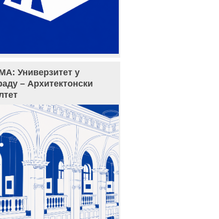
МА: Универзитет у
раду – Архитектонски
лтет