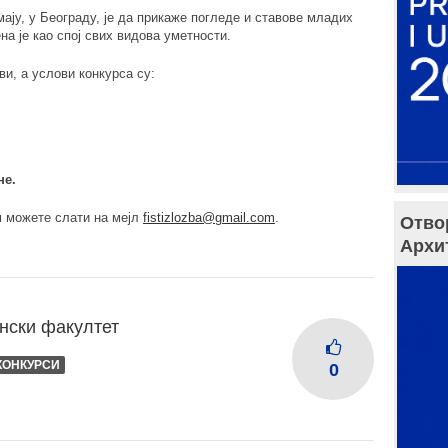
мају, у Београду, је да прикаже погледе и ставове младих
а је као спој свих видова уметности.
ви, а услови конкурса су:
не.
м можете слати на мејл
fistizlozba@gmail.com
.
Отво
Архи
нски факултет
КОНКУРСИ
0