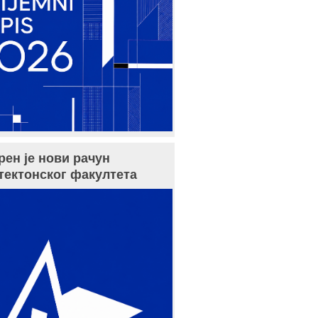
рен је нови рачун
тектонског факултета