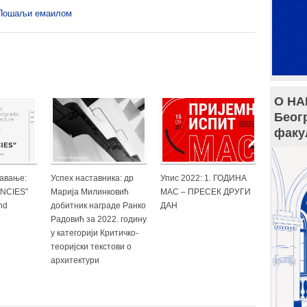
Пошаљи емаилом
О НА
Беог
факу
давање:
Успех наставника: др
Упис 2022: 1. ГОДИНА
NCIES”
Марија Милинковић
МАС – ПРЕСЕК ДРУГИ
nd
добитник награде Ранко
ДАН
Радовић за 2022. годину
у категорији Критичко-
теоријски текстови о
архитектури