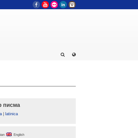
Facebook
YouTube
Flickr
LinkedIn
Instagram
р писма
а
|
latinica
ian
English