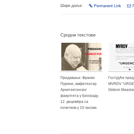
Шири даље:
Permanent Link
Сродни текстови
Предавање: Франко
Гостујуће пре
Пурини, амфитеатар
MVRDV “URGE
Архитектонског
Gideon Maasla
факултета у Београду,
12. децембра са
почетком у 10 часова