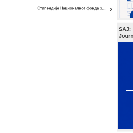
ЦИОНИМ ПЛАНОМ
Стипендије Националног фонда за науку у Кини
SAJ: 
Journ