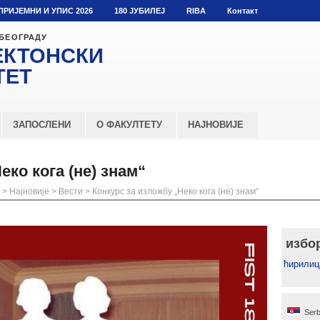
ПРИЈЕМНИ И УПИС 2026
180 ЈУБИЛЕЈ
RIBA
Контакт
 БЕОГРАДУ
ЕКТОНСКИ
ТЕТ
ЗАПОСЛЕНИ
О ФАКУЛТЕТУ
НАЈНОВИЈЕ
еко кога (не) знам“
>
Најновије
>
Вести
>
Конкурс за изложбу „Неко кога (не) знам“
избо
ћирилиц
Serb