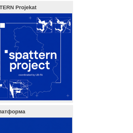
TERN Projekat
латформа