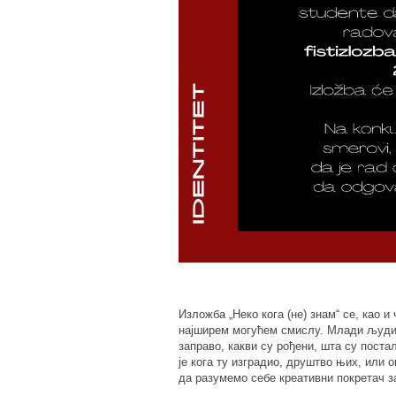
Изложба „Неко кога (не) знам“ се, као 
најширем могућем смислу. Млади људи с
заправо, какви су рођени, шта су поста
је кога ту изградио, друштво њих, или 
да разумемо себе креативни покретач за