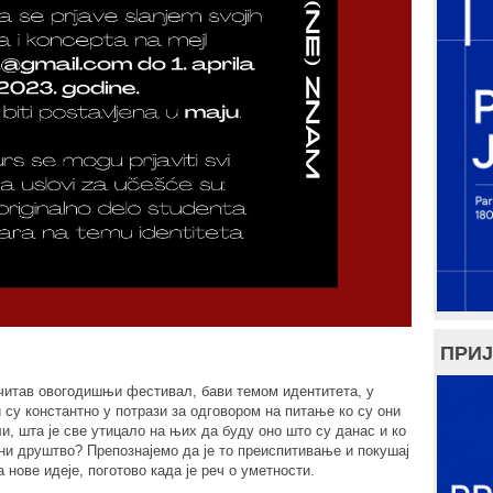
ПРИЈ
и читав овогодишњи фестивал, бави темом идентитета, у
у константно у потрази за одговором на питање ко су они
ли, шта је све утицало на њих да буду оно што су данас и ко
они друштво? Препознајемо да је то преиспитивање и покушај
 нове идеје, поготово када је реч о уметности.