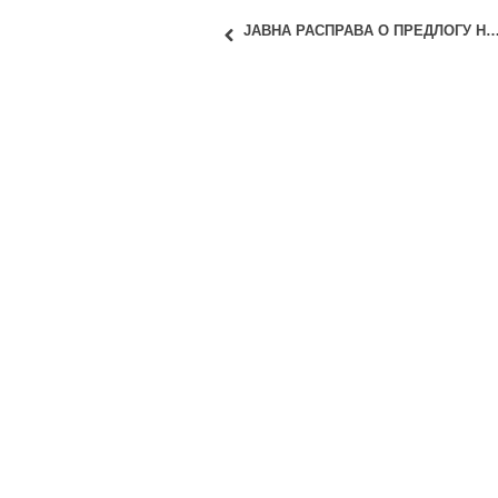
ЈАВНA РАСПРАВA О ПРЕДЛОГУ НАЦИОНАЛНЕ АРХИТЕКТОНСКЕ СТРАТЕГИЈЕ СА АК