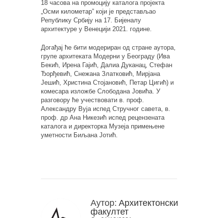
18 часова на промоцију каталога пројекта
„Осми километар” који је представљао
Републику Србију на 17. Бијеналу
архитектуре у Венецији 2021. године.
Догађај ће бити модериран од стране аутора,
групе архитеката Модерни у Београду (Ива
Бекић, Ирена Гајић, Далиа Дуканац, Стефан
Ђорђевић, Снежана Златковић, Мирјана
Јешић, Христина Стојановић, Петар Цигић) и
комесара изложбе Слободана Јовића. У
разговору ће учествовати в. проф.
Александру Вуја испед Стручног савета, в.
проф. др Ана Никезић испед рецензената
каталога и директорка Музеја примењене
уметности Биљана Јотић.
Аутор:
Архитектонски
факултет