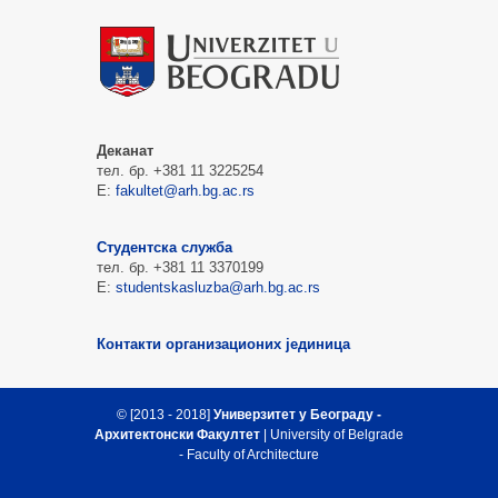
Деканат
тел. бр. +381 11 3225254
Е:
fakultet@arh.bg.ac.rs
Студентска служба
тел. бр. +381 11 3370199
Е:
studentskasluzba@arh.bg.ac.rs
Контакти организационих јединица
© [2013 - 2018]
Универзитет у Београду -
Архитектонски Факултет
| University of Belgrade
- Faculty of Architecture