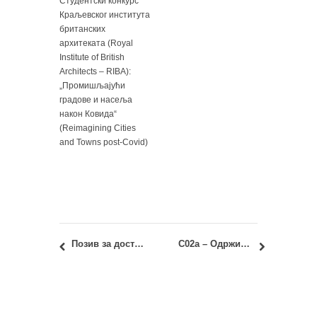
Студентски конкурс
Краљевског института
британских
архитеката (Royal
Institute of British
Architects – RIBA):
„Промишљајући
градове и насеља
након Ковида“
(Reimagining Cities
and Towns post-Covid)
Позив за достављање радова: САЈ бр.14, свеска 1 (2022)
С02а – Одрживе урбане заједнице 2020/21