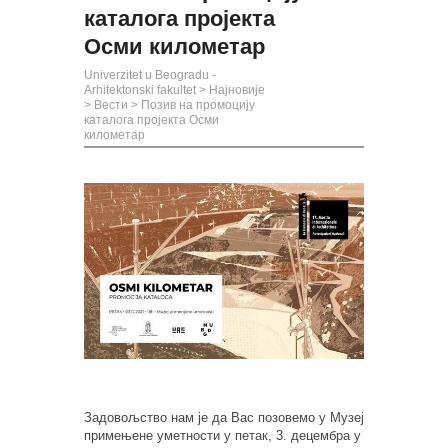
каталога пројекта
Осми километар
Univerzitet u Beogradu -
Arhitektonski fakultet
>
Најновије
>
Вести
>
Позив на промоцију
каталога пројекта Осми
километар
Задовољство нам је да Вас позовемо у Музеј
примењене уметности у петак, 3. децембра у