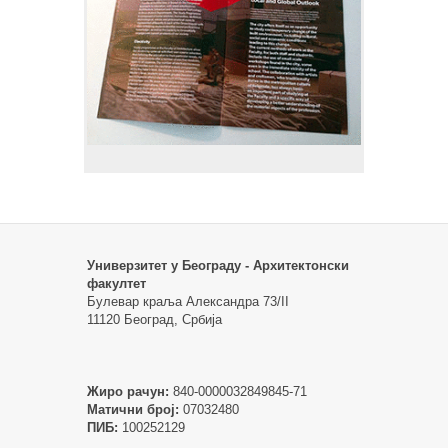
Универзитет у Београду - Архитектонски
факултет
Булевар краља Александра 73/II
11120 Београд, Србија
Жиро рачун:
840-0000032849845-71
Матични број:
07032480
ПИБ:
100252129