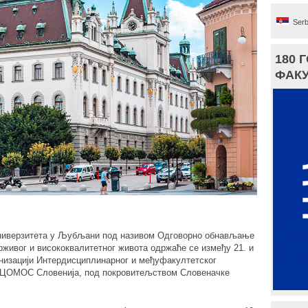
Serb
180 
ФАКУ
ниверзитета у Љубљани под називом Одговорно обнављање
рживог и висококвалитетног живота одржаће се између 21. и
рганизацији Интердисциплинарног и међуфакултетског
ИЦОМОС Словенија, под покровитељством Словеначке