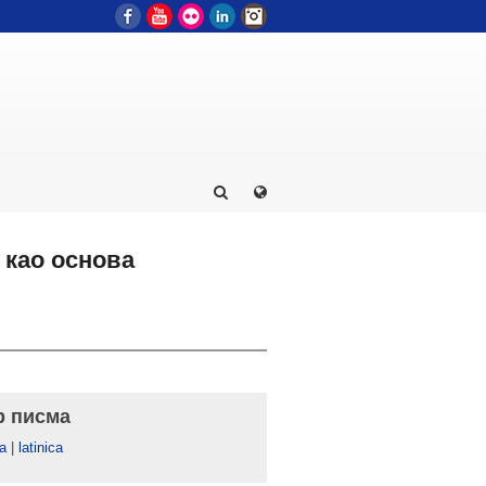
Facebook
YouTube
Flickr
LinkedIn
Instagram
 као основа
р писма
а
|
latinica