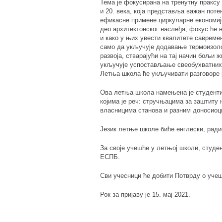
Тема је фокусирана на тренутну пракс
и 20. века, која представља важан поте
ефикасне примене циркуларне економије
део архитектонског наслеђа, фокус ће 
и како у њих увести квалитете саврем
само да укључује додавање термоизоло
развоја, стварајући на тај начин бољи ж
укључује успостављање свеобухватних
Летња школа ће укључивати разговоре 
Ова летња школа намењена је студентим
којима је реч: стручњацима за заштит
власницима станова и разним доносиоц
Језик летње школе биће енглески, ради
За своје учешће у летњој школи, студен
ЕСПБ.
Сви учесници ће добити Потврду о уче
Рок за пријаву је 15. мај 2021.