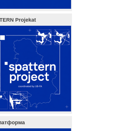
TERN Projekat
латформа