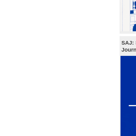
SAJ: 
Journ