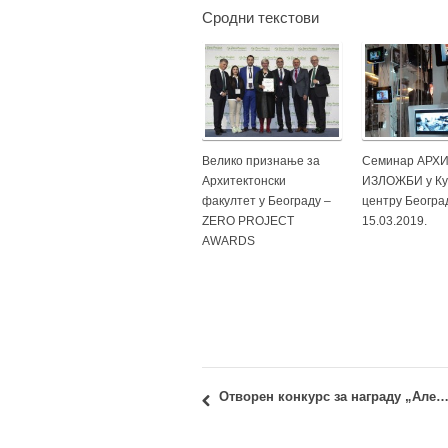
Сродни текстови
Велико признање за
Семинар АРХ
Архитектонски
ИЗЛОЖБИ у Ку
факултет у Београду –
центру Београ
ZERO PROJECT
15.03.2019.
AWARDS
Отворен конкурс за награду „Александар Дер