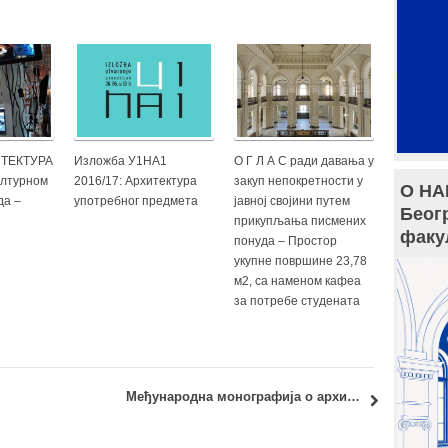
ИТЕКТУРА
Изложба У1НА1
О Г Л А С ради давања у
лтурном
2016/17: Архитектура
закуп непокретности у
О НА
да –
употребног предмета
јавној својини путем
Беог
прикупљања писмених
факу
понуда – Простор
укупне површине 23,78
м2, са наменом кафеа
за потребе студената
око“
Међународна монографија о архитектури и визуелној култури међуратне Југославије