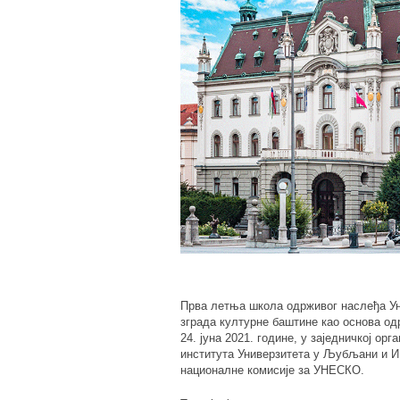
Прва летња школа одрживог наслеђа У
зграда културне баштине као основа од
24. јуна 2021. године, у заједничкој о
института Универзитета у Љубљани и 
националне комисије за УНЕСКО.