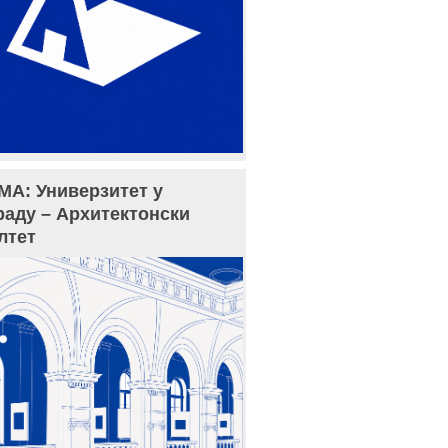
МА: Универзитет у
раду – Архитектонски
лтет