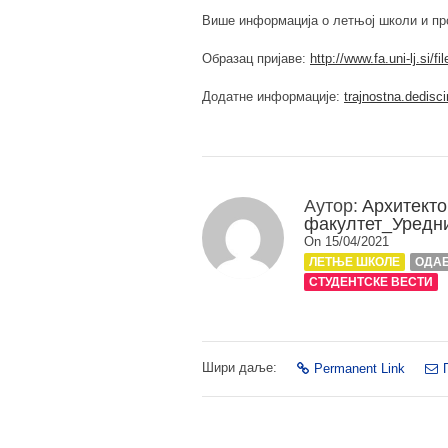
Више информација о летњој школи и п
Образац пријаве:
http://www.fa.uni-lj.si/
Додатне информације:
trajnostna.dedisci
Аутор:
Архитекто
факултет_Уредн
On 15/04/2021
ЛЕТЊЕ ШКОЛЕ
ОДА
СТУДЕНТСКЕ ВЕСТИ
Шири даље:
Permanent Link