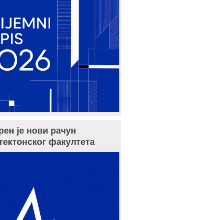
рен је нови рачун
тектонског факултета