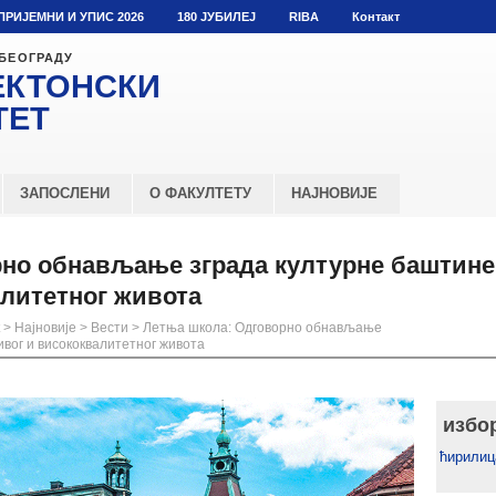
ПРИЈЕМНИ И УПИС 2026
180 ЈУБИЛЕЈ
RIBA
Контакт
 БЕОГРАДУ
ЕКТОНСКИ
ТЕТ
ЗАПОСЛЕНИ
О ФАКУЛТЕТУ
НАЈНОВИЈЕ
но обнављање зграда културне баштине
литетног живота
>
Најновије
>
Вести
>
Летња школа: Одговорно обнављање
ивог и висококвалитетног живота
избо
ћирилиц