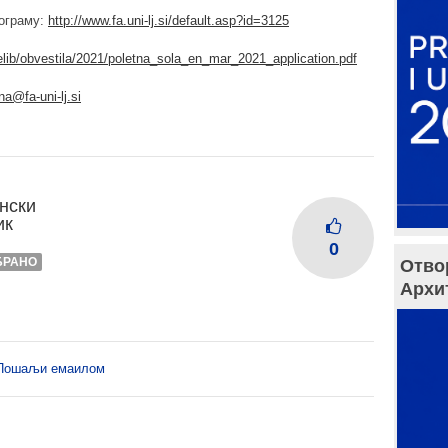
рограму:
http://www.fa.uni-lj.si/default.asp?id=3125
filelib/obvestila/2021/poletna_sola_en_mar_2021_application.pdf
na@fa-uni-lj.si
нски
ик
0
БРАНО
Отво
Архи
Пошаљи емаилом