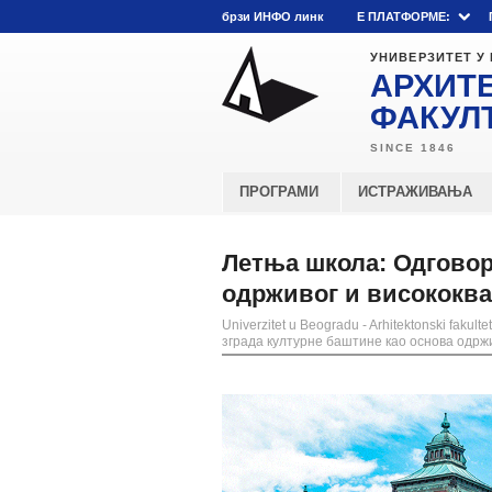
брзи ИНФО линк
E ПЛАТФОРМЕ:
УНИВЕРЗИТЕТ У
АРХИТ
ФАКУЛ
ПРОГРАМИ
ИСТРАЖИВАЊА
Летња школа: Одговор
одрживог и висококва
Univerzitet u Beogradu - Arhitektonski fakultet
зграда културне баштине као основа одрж