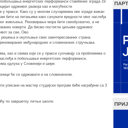
у побољшања енергетских перформанси стамбених зграда 19.
ПАРТ
нцијал одрживог развоја као и могућности
 у пракси. Како су у многим случајевима ове зграде важан
нам бити на питањима како сачувати вредности овог наслеђа
еног живљења. Реновирање мора бити свеобухватно, а не
ваних коверти. Да бисмо постигли циљеве одрживог
ивот за све, Ово
 решења и окупљање свих заинтересованих страна.
реномираних међународних и словеначких стручњака.
а, као и свима који се у пракси суочавају са проблемима о
у наслеђа и побољшање енергетских перформанси,
има одлука у Словенији и шире.
онице ће се одржавати и на словеначком.
ти уписани на мастер студијски програм биће награђени са 3
шћу по завршетку летње школе.
ПРИЈ