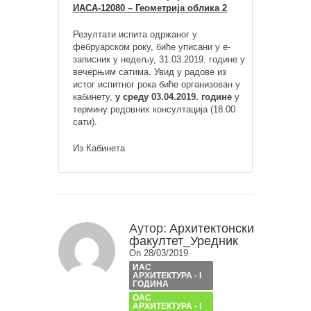
ИАСА-12080 – Геометрија облика 2
Резултати испита одржаног у
фебруарском року, биће уписани у е-
записник у недељу, 31.03.2019. године у
вечерњим сатима. Увид у радове из
истог испитног рока биће организован у
кабинету,
у среду 03.04.2019. године
у
термину редовних консултација (18.00
сати).
Из Кабинета
Аутор:
Архитектонски
факултет_Уредник
On 28/03/2019
ИАС
АРХИТЕКТУРА - I
ГОДИНА
ОАС
АРХИТЕКТУРА - I