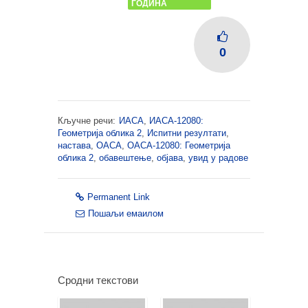
ГОДИНА
0
Кључне речи:
ИАСА
,
ИАСА-12080:
Геометрија облика 2
,
Испитни резултати
,
настава
,
ОАСА
,
ОАСА-12080: Геометрија
облика 2
,
обавештење
,
објава
,
увид у радове
Permanent Link
Пошаљи емаилом
Сродни текстови