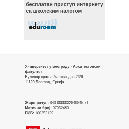
бесплатан приступ интернету
са школским налогом
Универзитет у Београду - Архитектонски
факултет
Булевар краља Александра 73/II
11120 Београд, Србија
Жиро рачун:
840-0000032849845-71
Матични број:
07032480
ПИБ:
100252129