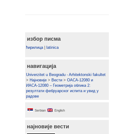
избор писма
ћирилица
|
latinica
навигација
Univerzitet u Beogradu - Arhitektonski fakultet
>
Најновије
>
Вести
>
ОАСА-12080 и
ИАСА-12080 – Геометрија облика 2:
резултати фебруарског испита и увид у
радове
Serbian
English
најновије вести