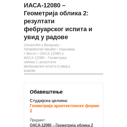
ИАСА-12080 –
Геометрија облика 2:
резултати
фебруарског испита и
увид у радове
Univerzitet u Beogradu -
Arhitektonski fakultet
>
Најновије
>
Вести
>
ОАСА-12080 и
ИАСА-12080 – Геометрија
облика 2: резултати
фебруарског испита и увид у
радове
Обавештење
Студијска целина:
Геометрија архитектонске форме
2
Предмет:
ОАСА-12080 – Геометрија облика 2