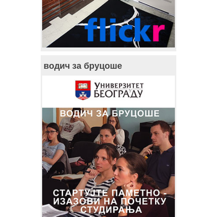
водич за бруцоше