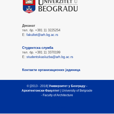
Деканат
тел. бр. +381 11 3225254
Е:
fakultet@arh.bg.ac.rs
Студентска служба
тел. бр. +381 11 3370199
Е:
studentskasluzba@arh.bg.ac.rs
Контакти организационих јединица
© [2013 - 2018]
Универзитет у Београду -
Архитектонски Факултет
| University of Belgrade
- Faculty of Architecture
Врх стране