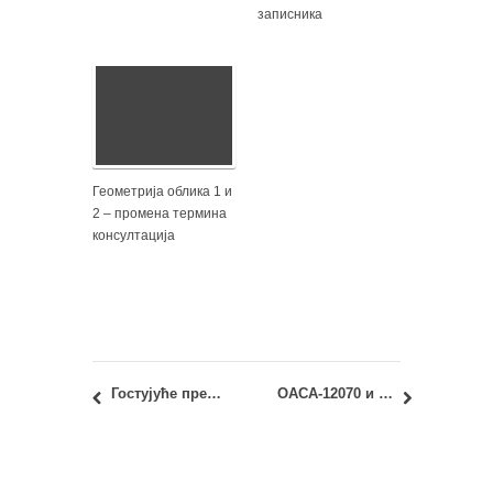
записника
Геометрија облика 1 и
2 – промена термина
консултација
Гостујуће предавање: Приоритизација социо-економских бенефита у оквиру планова обнове јавних зграда – Себастијан Боцлер
ОАСА-12070 и ИАСА-12070 Механика и отпорност материјала: Распоред полагања првог колоквијума 2018/19