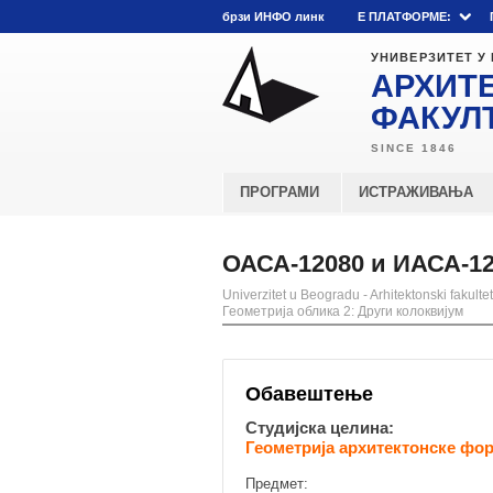
брзи ИНФО линк
E ПЛАТФОРМЕ:
УНИВЕРЗИТЕТ У
АРХИТ
ФАКУЛ
ПРОГРАМИ
ИСТРАЖИВАЊА
ОАСА-12080 и ИАСА-120
Univerzitet u Beogradu - Arhitektonski fakultet
Геометрија облика 2: Други колоквијум
Обавештење
Студијска целина:
Геометрија архитектонске фор
Предмет: