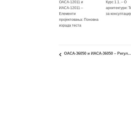
ОАСА-12011 и
Курс 1.1. – О
ИАСА-12011 –
архитектури: 
Елементи
за консултациј
пројектовања: Поновна
израда теста
ОАСА-36050 и ИАСА-36050 – Регулатива: Термин и распоред полагања треће