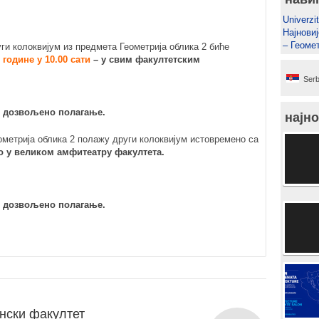
Univerzit
Најновиј
– Геомет
ги колоквијум из предмета Геометрија облика 2 биће
. године у 10.00 сати
– у свим факултетским
Serb
и дозвољено полагање.
најно
ометрија облика 2 полажу други колоквијум истовремено са
 у великом амфитеатру факултета.
и дозвољено полагање.
нски факултет