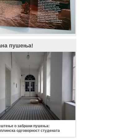
ана пушења!
штење о забрани пушења:
плинска одговорност студената