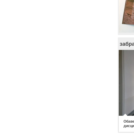
забр
Обаве
дисци