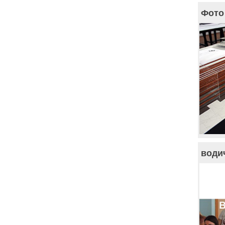
Фото 
води