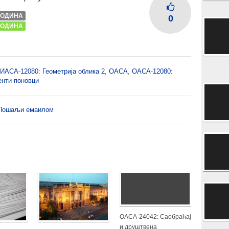
 ГОДИНА
0
 ГОДИНА
ИАСА-12080: Геометрија облика 2
,
ОАСА
,
ОАСА-12080:
енти поновци
Пошаљи емаилом
ОАСА-24042: Саобраћај
и друштвена