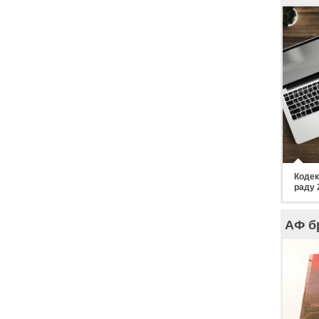
Кодек
раду 
АФ б