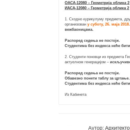
ОАСА-12080 – Геометрија облика 2
ИАСА-12080 – Геометрија облика 2
1. Сходно курикулуму предмета, дру
организован
у суботу, 26. маја 2018
вежбаоницама.
Распоред седења не постоји.
Студентима без индекса неће бит
2. Студенти поновци из предмета Ге
актуелном генерацијом –
искључиво
Распоред седења не постоји.
Обавезно понети таблу за цртање.
Студентима без индекса неће бит
Из Кабинета
Аутор:
Архитекто