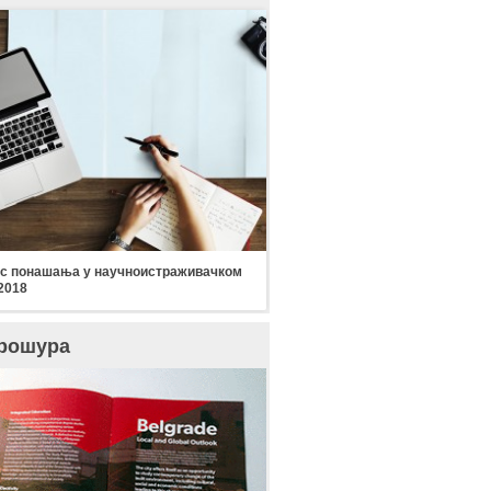
с понашања у научноистраживачком
2018
рошура