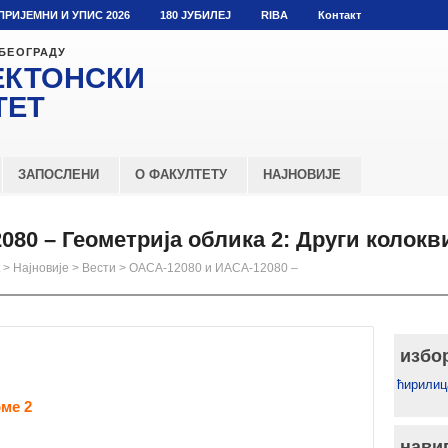
ПРИЈЕМНИ И УПИС 2026
180 ЈУБИЛЕЈ
RIBA
Контакт
 БЕОГРАДУ
ЕКТОНСКИ
ТЕТ
ЗАПОСЛЕНИ
О ФАКУЛТЕТУ
НАЈНОВИЈЕ
80 – Геометрија облика 2: Други колокв
>
Најновије
>
Вести
>
ОАСА-12080 и ИАСА-12080 –
избо
ћирилиц
ме 2
нави