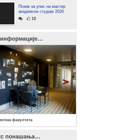
Позив за упис на мастер
академске студије 2026
10
 информације…
отека факултета
кс понашања…