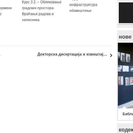
Курс 3.2. – Обликовање
инфраструктура
Термини
градских простора:
обавештење
е
Враћање радова и
записника
нове
г колоквијума
Докторска дисертација и извештај Комисије: кандидат Милутин Миљуш, маст.инж.арх.
Библи
коде