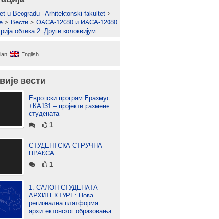
et u Beogradu - Arhitektonski fakultet
>
е
>
Вести
>
ОАСА-12080 и ИАСА-12080
рија облика 2: Други колоквијум
ian
English
вије вести
Европски програм Еразмус
+КА131 – пројекти размене
студената
1
СТУДЕНТСКА СТРУЧНА
ПРАКСА
1
1. САЛОН СТУДЕНАТА
АРХИТЕКТУРЕ: Нова
регионална платформа
архитектонског образовања