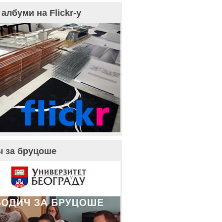
албуми на Flickr-у
ч за бруцоше