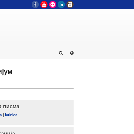
Facebook
YouTube
Flickr
LinkedIn
Instagram
ијум
р писма
а
|
latinica
гација