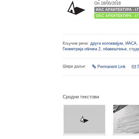
On 18/05/2018
ИАС АРХИТЕКТУРА - I
ОАС АРХИТЕКТУРА - I
Кључне речи:
други колоквијум
,
ИАСА
,
Геометрија облика 2
,
обавештење
,
студ
Шири даље:
Permanent Link
Сродни текстови