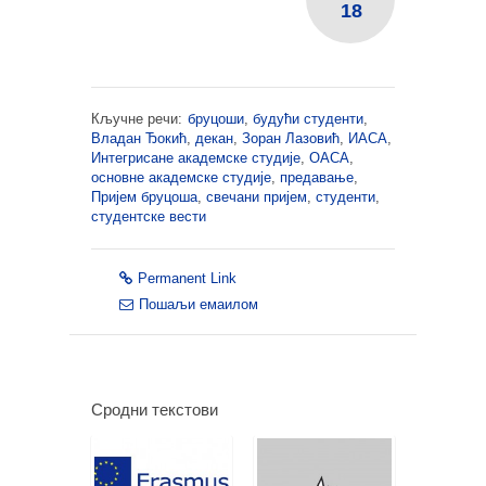
18
Кључне речи:
бруцоши
,
будући студенти
,
Владан Ђокић
,
декан
,
Зоран Лазовић
,
ИАСА
,
Интегрисане академске студије
,
ОАСА
,
основне академске студије
,
предавање
,
Пријем бруцоша
,
свечани пријем
,
студенти
,
студентске вести
Permanent Link
Пошаљи емаилом
Сродни текстови