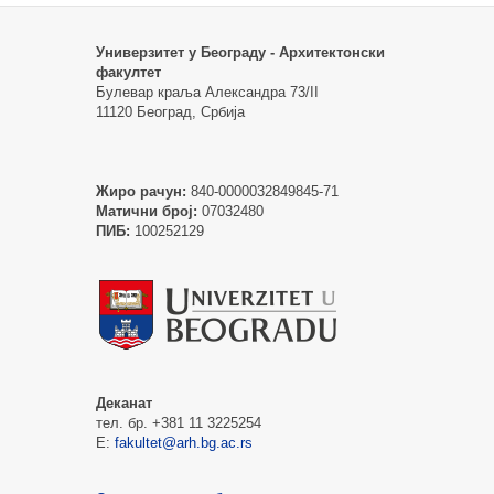
Универзитет у Београду - Архитектонски
факултет
Булевар краља Александра 73/II
11120 Београд, Србија
Жиро рачун:
840-0000032849845-71
Матични број:
07032480
ПИБ:
100252129
Деканат
тел. бр. +381 11 3225254
Е:
fakultet@arh.bg.ac.rs