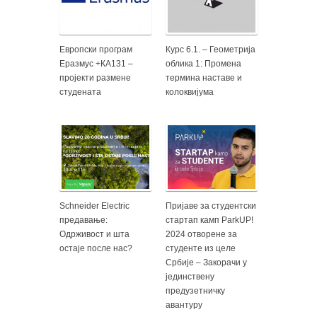
Европски програм
Курс 6.1. – Геометрија
Еразмус +КА131 –
облика 1: Промена
пројекти размене
термина наставе и
студената
колоквијума
Schneider Electric
Пријаве за студентски
предавање:
стартап камп ParkUP!
Одрживост и шта
2024 отворене за
остаје после нас?
студенте из целе
Србије – Закорачи у
јединствену
предузетничку
авантуру