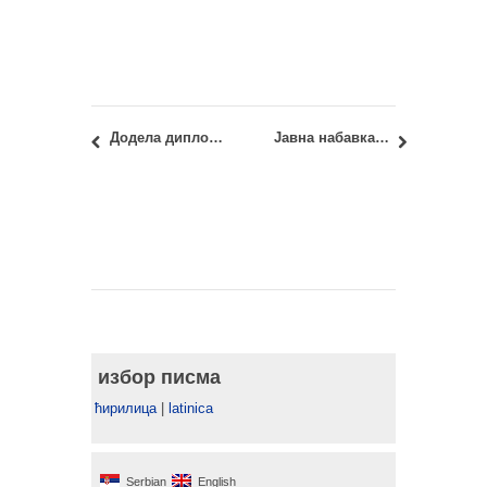
Додела диплома у октобру 2014. за генерацију уписану на Основне академске студије 2008/09
Јавна набавка бр. 11/2014: јавна набавка мале вредности – административни материјал
избор писма
ћирилица
|
latinica
Serbian
English