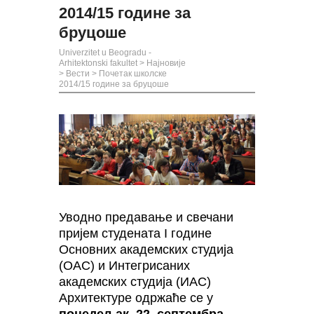
2014/15 године за
бруцоше
Univerzitet u Beogradu -
Arhitektonski fakultet
>
Најновије
>
Вести
>
Почетак школске
2014/15 године за бруцоше
Уводно предавање и свечани
пријем студената I године
Основних академских студија
(ОАС) и Интегрисаних
академских студија (ИАС)
Архитектуре одржаће се у