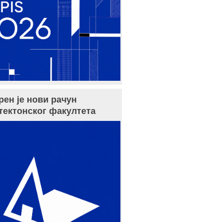
рен је нови рачун
тектонског факултета