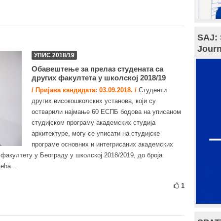
SAJ: 
Journ
УПИС 2018/19
Обавештење за прелаз студената са
других факултета у школској 2018/19
/ Пријава кандидата: 03.09.2018. /
Студенти
других високошколских установа, који су
остварили најмање 60 ЕСПБ бодова на уписаном
студијском програму академских студија
архитектуре, могу се уписати на студијске
програме основних и интегрисаних академских
факултету у Београду у школској 2018/2019, до броја
ећа...
1