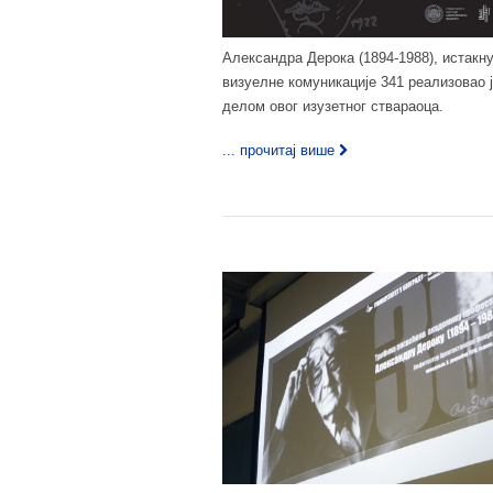
Александра Дерока (1894-1988), истакн
визуелне комуникације 341 реализовао 
делом овог изузетног ствараоца.
... прочитај више