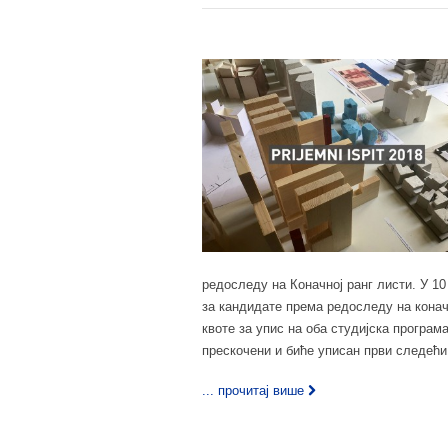
редоследу на Коначној ранг листи. У 1
за кандидате према редоследу на конач
квоте за упис на оба студијска програм
прескочени и биће уписан први следећи 
... прочитај више