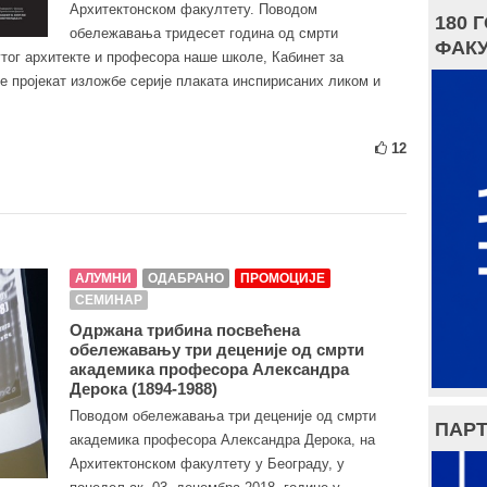
Архитектонском факултету. Поводом
180 
обележавања тридесет година од смрти
ФАКУ
утог архитекте и професора наше школе, Кабинет за
је пројекат изложбе серије плаката инспирисаних ликом и
12
АЛУМНИ
ОДАБРАНО
ПРОМОЦИЈЕ
СЕМИНАР
Одржана трибинa посвећенa
обележавању три деценије од смрти
академика професора Александра
Дерока (1894-1988)
Поводом обележавања три деценије од смрти
ПАРТ
академика професора Александра Дерока, на
Архитектонском факултету у Београду, у