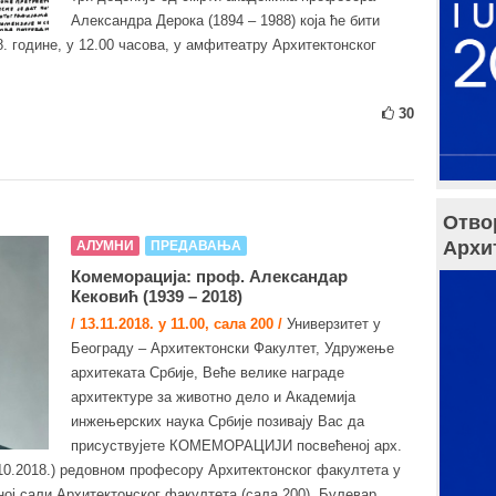
Александра Дерока (1894 – 1988) која ће бити
. године, у 12.00 часова, у амфитеатру Архитектонског
30
Отво
Архи
АЛУМНИ
ПРЕДАВАЊА
Комеморација: проф. Александар
Кековић (1939 – 2018)
/ 13.11.2018. у 11.00, сала 200 /
Универзитет у
Београду – Архитектонски Факултет, Удружење
архитеката Србије, Веће велике награде
архитектуре за животно дело и Академија
инжењерских наука Србије позивају Вас да
присуствујете КОМЕМОРАЦИЈИ посвећеној арх.
.10.2018.) редовном професору Архитектонског факултета у
ној сали Архитектонског факултета (сала 200), Булевар