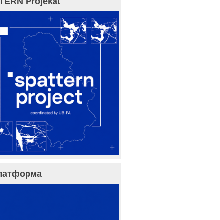
TERN Projekat
латформа