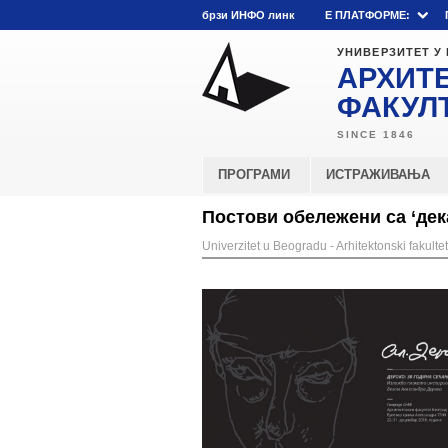
брзи ИНФО линк
E ПЛАТФОРМЕ:
УНИВЕРЗИТЕТ У
АРХИТ
ФАКУЛ
ПРОГРАМИ
ИСТРАЖИВАЊА
Постови обележени са ‘дек
Univerzitet u Beogradu - Arhitektonski fakultet