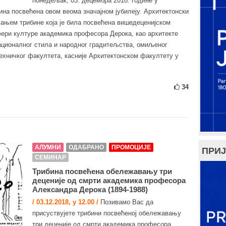
понедељак, 03. децембра 2018. године у
на посвећена овом веома значајном јубилеју. Архитектонски
авањем трибине која је била посвећена вишедеценијском
ри културе академика професора Дерока, као архитекте
ционалног стила и народног градитељства, омиљеног
ехничког факултета, касније Архитектонском факултету у
34
АЛУМНИ
ОДАБРАНО
ПРОМОЦИЈЕ
ПРИЈ
СЕМИНАР
Трибинa посвећенa обележавању три
деценије од смрти академика професора
Александра Дерока (1894-1988)
/ 03.12.2018, у 12.00 /
Позивамо Вас да
присуствујете трибини посвећеној обележавању
три деценије од смрти академика професора