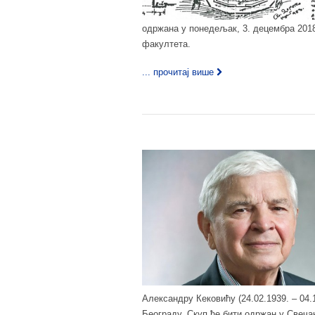
одржана у понедељак, 3. децембра 2018
факултета.
... прочитај више
Александру Кековићу (24.02.1939. – 04
Београду. Скуп ће бити одржан у Свеча