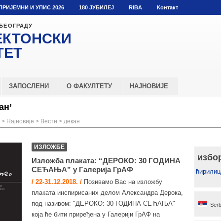
ПРИЈЕМНИ И УПИС 2026
180 ЈУБИЛЕЈ
RIBA
Контакт
 БЕОГРАДУ
ЕКТОНСКИ
ТЕТ
ЗАПОСЛЕНИ
О ФАКУЛТЕТУ
НАЈНОВИЈЕ
ан’
>
Најновије
>
Вести
>
декан
ИЗЛОЖБЕ
избо
Изложба плаката: “ДЕРОКО: 30 ГОДИНА
СЕЋАЊА” у Галерија ГрАФ
ћирилиц
/ 22-31.12.2018. /
Позивамо Вас на изложбу
плаката инспирисаних делом Александра Дерока,
под називом: "ДЕРОКО: 30 ГОДИНА СЕЋАЊА"
Serb
која ће бити приређена у Галерији ГрАФ на