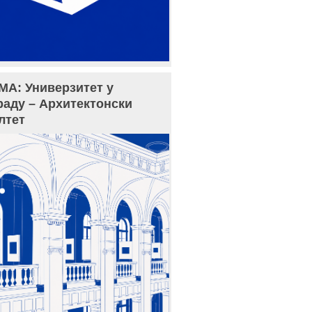
МА: Универзитет у
раду – Архитектонски
лтет