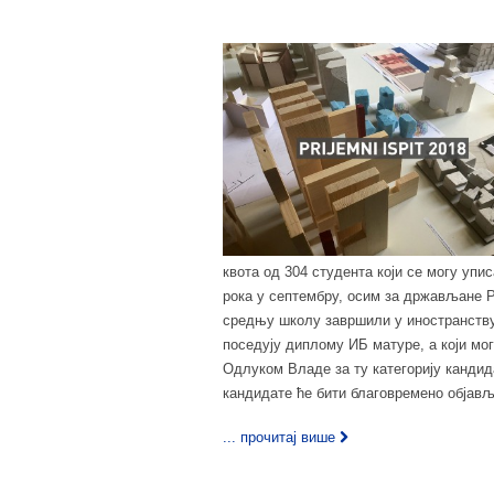
квота од 304 студента који се могу упи
рока у септембру, осим за држављане Ре
средњу школу завршили у иностранству
поседују диплому ИБ матуре, а који мог
Одлуком Владе за ту категорију кандида
кандидате ће бити благовремено објављ
... прочитај више