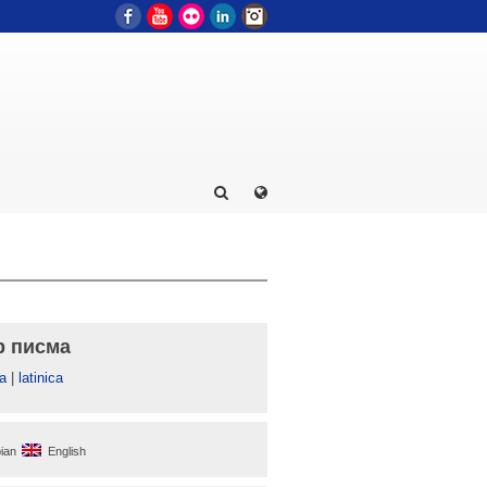
Facebook
YouTube
Flickr
LinkedIn
Instagram
р писма
а
|
latinica
ian
English