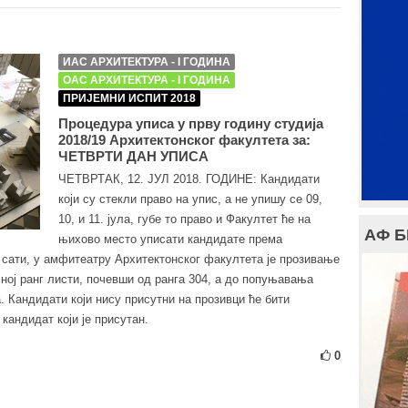
ИАС АРХИТЕКТУРА - I ГОДИНА
ОАС АРХИТЕКТУРА - I ГОДИНА
ПРИЈЕМНИ ИСПИТ 2018
Процедура уписа у прву годину студија
2018/19 Архитектонског факултета за:
ЧЕТВРТИ ДАН УПИСА
ЧЕТВРТАК, 12. ЈУЛ 2018. ГОДИНЕ: Кандидати
који су стекли право на упис, а не упишу се 09,
10, и 11. јула, губе то право и Факултет ће на
АФ 
њихово место уписати кандидате према
0 сати, у амфитеатру Архитектонског факултета је прозивање
ној ранг листи, почевши од ранга 304, а до попуњавања
а. Кандидати који нису присутни на прозивци ће бити
кандидат који је присутан.
0