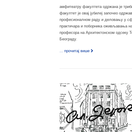
амфитеатру факултета одржана је триби
факултет је овај јубилеј започео одрж
професионалном раду и деловању у сфе
практичара и поборника оживљавања на
професора на Архитектонском одсеку Т
Београду.
... прочитај више