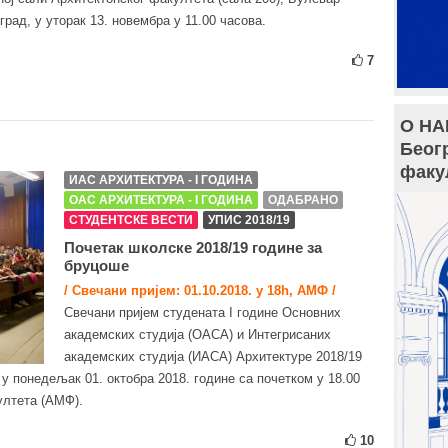
рад, у уторак 13. новембра у 11.00 часова.
7
О НА
Беог
факу
ИАС АРХИТЕКТУРА - I ГОДИНА
ОАС АРХИТЕКТУРА - I ГОДИНА
ОДАБРАНО
СТУДЕНТСКЕ ВЕСТИ
УПИС 2018/19
Почетак школске 2018/19 године за
бруцоше
/ Свечани пријем: 01.10.2018. у 18h, АМФ /
Свечани пријем студената I године Основних
академских студија (ОАСА) и Интегрисаних
академских студија (ИАСА) Архитектуре 2018/19
у понедељак 01. октобра 2018. године са почетком у 18.00
ултета (АМФ).
10