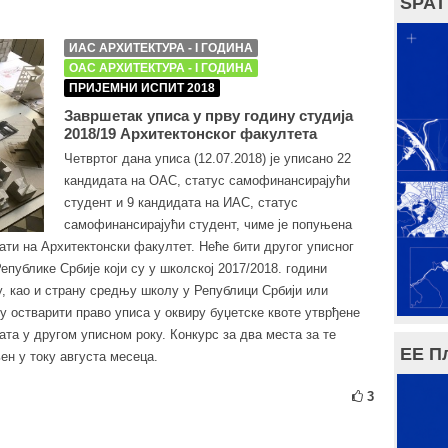
SPAT
ИАС АРХИТЕКТУРА - I ГОДИНА
ОАС АРХИТЕКТУРА - I ГОДИНА
ПРИЈЕМНИ ИСПИТ 2018
Завршетак уписа у прву годину студија
2018/19 Архитектонског факултета
Четвртог дана уписа (12.07.2018) је уписано 22
кандидата на ОАС, статус самофинансирајући
студент и 9 кандидата на ИАС, статус
самофинансирајући студент, чиме је попуњена
сати на Архитектонски факултет. Неће бити другог уписног
публике Србије који су у школској 2017/2018. години
, као и страну средњу школу у Републици Србији или
у остварити право уписа у оквиру буџетске квоте утврђене
та у другом уписном року. Конкурс за два места за те
ЕЕ П
ен у току августа месеца.
3