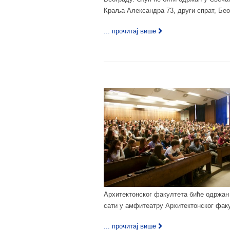
Краља Александра 73, други спрат, Беог
... прочитај више
Архитектонског факултета биће одржан 
сати у амфитеатру Архитектонског фак
... прочитај више