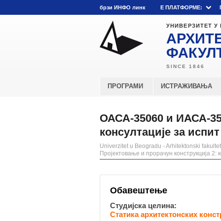
брзи ИНФО линк
E ПЛАТФОРМЕ:
УНИВЕРЗИТЕТ У
АРХИТ
ФАКУЛ
ПРОГРАМИ
ИСТРАЖИВАЊА
ОАСА-35060 и ИАСА-35
консултације за испит
Univerzitet u Beogradu - Arhitektonski fakultet
Пројектовање и прорачун конструкција 2: 
Обавештење
Студијска целина:
Статика архитектонских конст