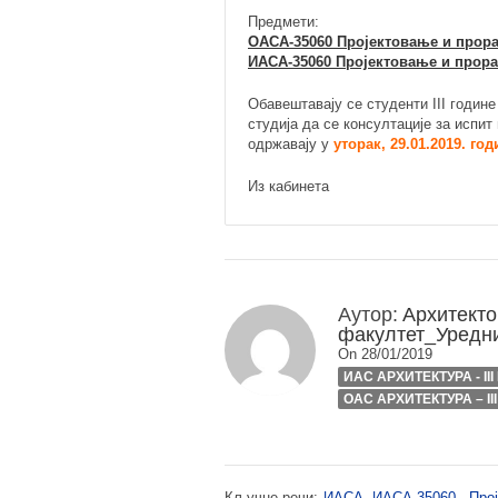
Предмети:
ОАСА-35060 Пројектовање и прора
ИАСА-35060 Пројектовање и прора
Обавештавају се студенти III годин
студија да се консултације за испи
одржавају у
уторак, 29.01.2019. год
Из кабинета
Аутор:
Архитекто
факултет_Уредн
On 28/01/2019
ИАС АРХИТЕКТУРА - II
ОАС АРХИТЕКТУРА – II
Кључне речи:
ИАСА
,
ИАСА-35060 - Прој