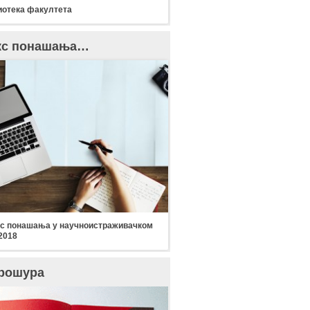
отека факултета
кс понашања…
с понашања у научноистраживачком
2018
рошура