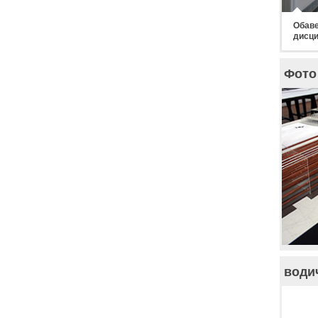
Обаве
дисци
Фото 
води