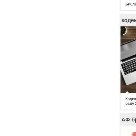
Библи
коде
Кодек
раду 
АФ б