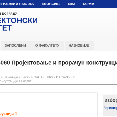
ПРИЈЕМНИ И УПИС 2026
180 ЈУБИЛЕЈ
RIBA
Контакт
 БЕОГРАДУ
ЕКТОНСКИ
ТЕТ
ЗАПОСЛЕНИ
О ФАКУЛТЕТУ
НАЈНОВИЈЕ
060 Пројектовање и прорачун конструкци
>
Најновије
>
Вести
>
ОАСА-35060 и ИАСА-35060
консултације за испит
избо
ћирилиц
рукција 4