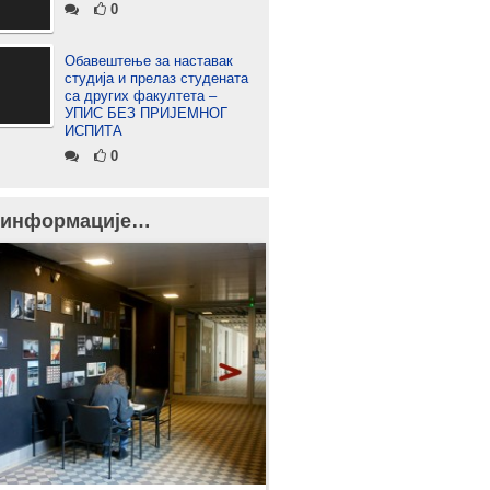
0
Обавештење за наставак
студија и прелаз студената
са других факултета –
УПИС БЕЗ ПРИЈЕМНОГ
ИСПИТА
0
 информације…