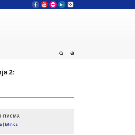
Facebook
YouTube
Flickr
LinkedIn
Instagram
ја 2:
р писма
а
|
latinica