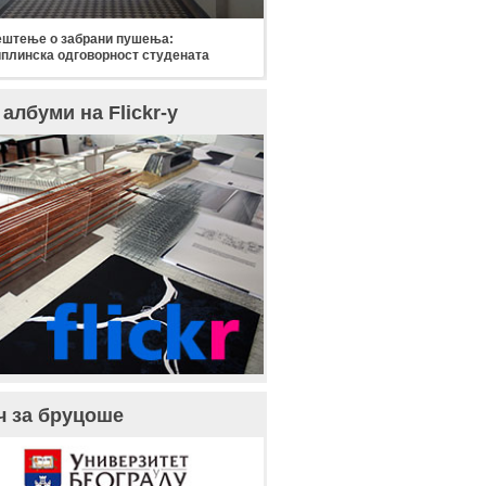
штење о забрани пушења:
плинска одговорност студената
албуми на Flickr-у
ч за бруцоше