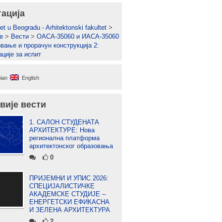
гација
et u Beogradu - Arhitektonski fakultet
>
е
>
Вести
>
ОАСА-35060 и ИАСА-35060
овање и прорачун конструкција 2:
ације за испит
ian
English
вије вести
1. САЛОН СТУДЕНАТА
АРХИТЕКТУРЕ: Нова
регионална платформа
архитектонског образовања
0
ПРИЈЕМНИ И УПИС 2026:
СПЕЦИЈАЛИСТИЧКЕ
АКАДЕМСКЕ СТУДИЈЕ –
ЕНЕРГЕТСКИ ЕФИКАСНА
И ЗЕЛЕНА АРХИТЕКТУРА
2