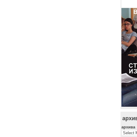
архи
архива