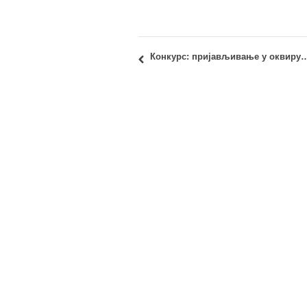
Конкурс: пријављивање у оквиру Erasmus+ интер-институционалног споразума са 