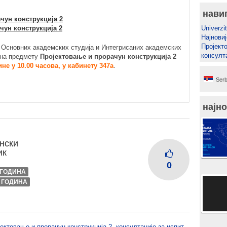
нави
чун конструкција 2
чун конструкција 2
Univerzit
Најновиј
Пројект
е Основних академских студија и Интегрисаних академских
консулт
т на предмету
Пројектовање и прорачун конструкција 2
ине у 10.00 часова, у кабинету 347а
.
Serb
најно
нски
ик
0
I ГОДИНА
I ГОДИНА
ектовање и прорачун конструкција 2
,
консултације за испит
,