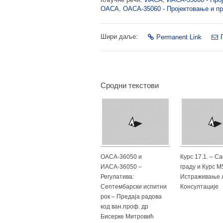
ОАСА
,
ОАСА-35060 - Пројектовање и пр
Шири даље:
Permanent Link
Сродни текстови
ОАСА-36050 и
Курс 17.1. – С
ИАСА-36050 –
граду и Курс М5
Регулатива:
Истраживање л
Септембарски испитни
Консултације
рок – Предаја радова
код ван.проф. др
Бисерке Митровић