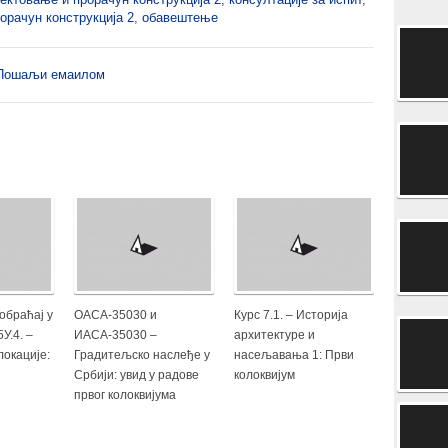
орачун конструкција 2
,
обавештење
Пошаљи емаилом
аобраћај у
ОАСА-35030 и
Курс 7.1. – Историја
У.4. –
ИАСА-35030 –
архитектуре и
окације:
Градитељско наслеђе у
насељавања 1: Први
Србији: увид у радове
колоквијум
првог колоквијума