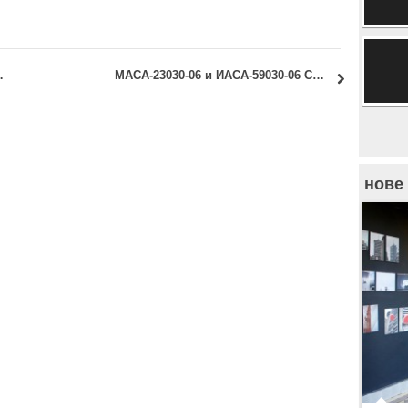
Универзитетом у Антверпену, Белгија
МАСА-23030-06 и ИАСА-59030-06 Стамбена архитектура у Србији у 19. и почетком 20. века: промена термина консултација
нове